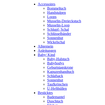
Accessoires
Bommeltuch
Handstulpen
Loops
Musselin-Dreieckstuch
Musselin-Loop
Schlupf- Schal
Schlüsselbänder
Sonnenhut
Wickelschal
Allgemein
Anleitungen
Baby/ Kind
Baby-Halstuch
Babybodys
Geburtstagskrone
Kapuzenhandtuch
Schlafsack
Sonnenhut
Taufkrönchen
U-Hefthüllen
Besticktes
Bademantel
Duschtuch