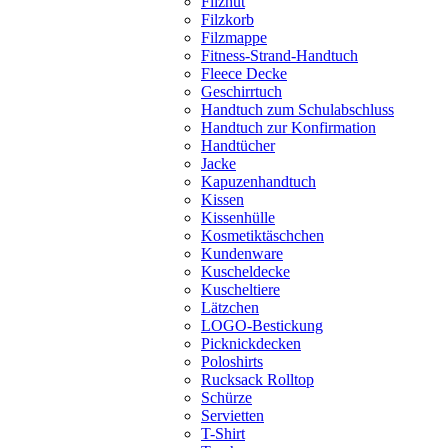
Filzhut
Filzkorb
Filzmappe
Fitness-Strand-Handtuch
Fleece Decke
Geschirrtuch
Handtuch zum Schulabschluss
Handtuch zur Konfirmation
Handtücher
Jacke
Kapuzenhandtuch
Kissen
Kissenhülle
Kosmetiktäschchen
Kundenware
Kuscheldecke
Kuscheltiere
Lätzchen
LOGO-Bestickung
Picknickdecken
Poloshirts
Rucksack Rolltop
Schürze
Servietten
T-Shirt