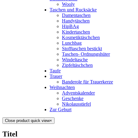
Wooly
Taschen und Rucksäcke
Damentaschen
Handytäschen
HipBAg
Kindertaschen
Kosmetiktäschchen
Lunchbag
Stofftaschen bestickt
Taschen- Ordnungshüter
Windeltasche
Zipfeltäschchen
Taufe
Trauer
Banderole für Trauerkerze
Weihnachten
Adventskalender
Geschenke
Nikolausstiefel
Zur Geburt
Close product quick view
×
Titel