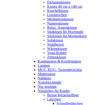
Elefantenkissen
Kissen 40 cm x 140 cm
Kuschelkissen
Leseknochen
Meditationskissen
Namenskissen
Relax- Augenkissen
Sitzkissen für Hochstuhl
Sitzkissen für Morgenkreis
Sofakissen
Stuhlbezug
Wärmekissen
Yoga-Bolster
Zirbenkissen
Kommunion & Konfirmation
Lampen
MUG RUG- Tassendeckchen
Mutterpässe
Nähtipps
Noitzblockhülle
Nur gepimpt
Nützliches für Kinder
Bezug Wickelauflage
Lätzchen
Schnullerlätzchen