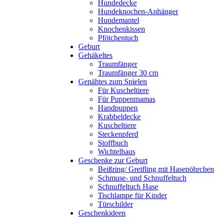
Hundedecke
Hundeknochen-Anhänger
Hundemantel
Knochenkissen
Pfötchentuch
Geburt
Gehäkeltes
Traumfänger
Traumfänger 30 cm
Genähtes zum Spielen
Für Kuscheltiere
Für Puppenmamas
Handpuppen
Krabbeldecke
Kuscheltiere
Steckenpferd
Stoffbuch
Wichtelhaus
Geschenke zur Geburt
Beißring/ Greifling mit Hasenöhrchen
Schmuse- und Schnuffeltuch
Schnuffeltuch Hase
Tischlampe für Kinder
Türschilder
Geschenkideen