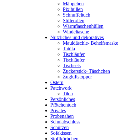
Mäppchen
Pixihüllen
Schnuffeltuch
Stifterollen
Wärmflaschenhüllen
Windeltasche
Nützliches und dekoratives
Mauldäschle- Behelfsmaske
Tatüta
Tischläufer
Tischläufer
Tischsets
Zuckerstick- Täschchen
Zugluftstopper
Ostern
Patchwork
Tilda
Persönliches
Pfötchentuch
Privates
Probenähen
Schulabschluss
Schürzen
Sofakissen
Stoffkörbchen