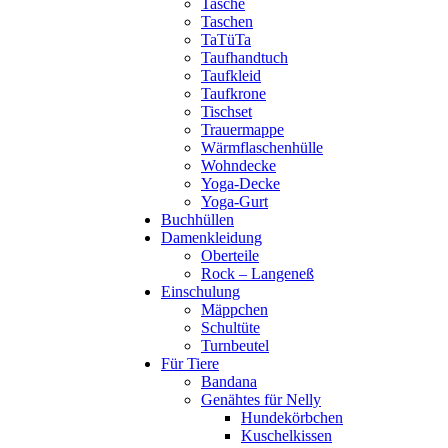
Tasche
Taschen
TaTüTa
Taufhandtuch
Taufkleid
Taufkrone
Tischset
Trauermappe
Wärmflaschenhülle
Wohndecke
Yoga-Decke
Yoga-Gurt
Buchhüllen
Damenkleidung
Oberteile
Rock – Langeneß
Einschulung
Mäppchen
Schultüte
Turnbeutel
Für Tiere
Bandana
Genähtes für Nelly
Hundekörbchen
Kuschelkissen