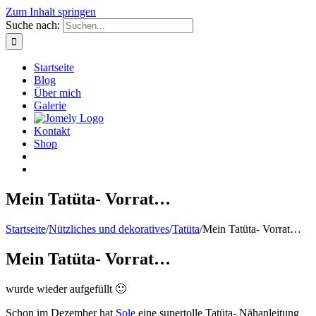
Zum Inhalt springen
Suche nach:
Startseite
Blog
Über mich
Galerie
Kontakt
Shop
Mein Tatüta- Vorrat…
Startseite
/
Nützliches und dekoratives
/
Tatüta
/
Mein Tatüta- Vorrat…
Mein Tatüta- Vorrat…
wurde wieder aufgefüllt 🙂
Schon im Dezember hat
Sole
eine supertolle Tatüta- Nähanleitung