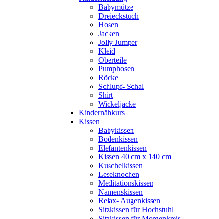
Babymütze
Dreieckstuch
Hosen
Jacken
Jolly Jumper
Kleid
Oberteile
Pumphosen
Röcke
Schlupf- Schal
Shirt
Wickeljacke
Kindernähkurs
Kissen
Babykissen
Bodenkissen
Elefantenkissen
Kissen 40 cm x 140 cm
Kuschelkissen
Leseknochen
Meditationskissen
Namenskissen
Relax- Augenkissen
Sitzkissen für Hochstuhl
Sitzkissen für Morgenkreis