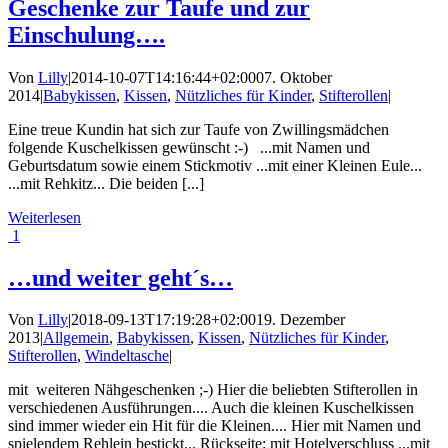
Geschenke zur Taufe und zur
Einschulung….
Von
Lilly
|
2014-10-07T14:16:44+02:00
07. Oktober
2014
|
Babykissen
,
Kissen
,
Nützliches für Kinder
,
Stifterollen
|
Eine treue Kundin hat sich zur Taufe von Zwillingsmädchen
folgende Kuschelkissen gewünscht :-) ...mit Namen und
Geburtsdatum sowie einem Stickmotiv ...mit einer Kleinen Eule...
...mit Rehkitz... Die beiden [...]
Weiterlesen
1
…und weiter geht´s…
Von
Lilly
|
2018-09-13T17:19:28+02:00
19. Dezember
2013
|
Allgemein
,
Babykissen
,
Kissen
,
Nützliches für Kinder
,
Stifterollen
,
Windeltasche
|
mit weiteren Nähgeschenken ;-) Hier die beliebten Stifterollen in
verschiedenen Ausführungen.... Auch die kleinen Kuschelkissen
sind immer wieder ein Hit für die Kleinen.... Hier mit Namen und
spielendem Rehlein bestickt... Rückseite: mit Hotelverschluss ...mit