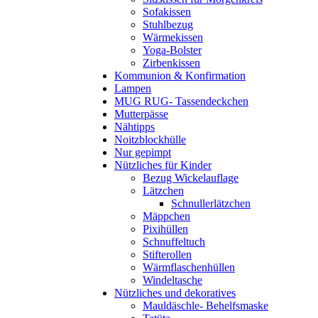
Sofakissen
Stuhlbezug
Wärmekissen
Yoga-Bolster
Zirbenkissen
Kommunion & Konfirmation
Lampen
MUG RUG- Tassendeckchen
Mutterpässe
Nähtipps
Noitzblockhülle
Nur gepimpt
Nützliches für Kinder
Bezug Wickelauflage
Lätzchen
Schnullerlätzchen
Mäppchen
Pixihüllen
Schnuffeltuch
Stifterollen
Wärmflaschenhüllen
Windeltasche
Nützliches und dekoratives
Mauldäschle- Behelfsmaske