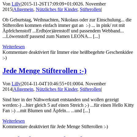
Von
Lilly
|
2015-11-26T17:09:09+01:00
26. November
2015
|
Allgemein
,
Nützliches für Kinder
,
Stifterollen
|
Ob Geburtstag, Weihnachten, Nikolaus oder zur Einschulung... die
Stifterollen kommen einfach immer gut an :-) ... in pink/ rot mit
Äpfelchenstoff ...Erdb(ee)ärenstoff und passendem Webband...
...Löwenstoff passend zum Namen LEONA... [...]
Weiterlesen
Kommentare deaktiviert
für Immer eine heißbegehrte Geschenkidee
:-)
Jede Menge Stifterollen :-)
Von
Lilly
|
2014-11-04T10:46:55+01:00
04. November
2014
|
Allgemein
,
Nützliches für Kinder
,
Stifterollen
|
Sind hier in der Nähwerkstatt entstanden und wollen gezeigt
werden:-) ...hier gleich 5 auf einen Streich ;-) ...für einen Hello Kitty
Fan :-) ...mit Blumen und Äpfeln... ...und [...]
Weiterlesen
Kommentare deaktiviert
für Jede Menge Stifterollen :-)