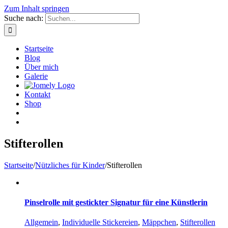
Zum Inhalt springen
Suche nach:
Startseite
Blog
Über mich
Galerie
Kontakt
Shop
Stifterollen
Startseite
/
Nützliches für Kinder
/
Stifterollen
Pinselrolle mit gestickter Signatur für eine Künstlerin
Allgemein
,
Individuelle Stickereien
,
Mäppchen
,
Stifterollen