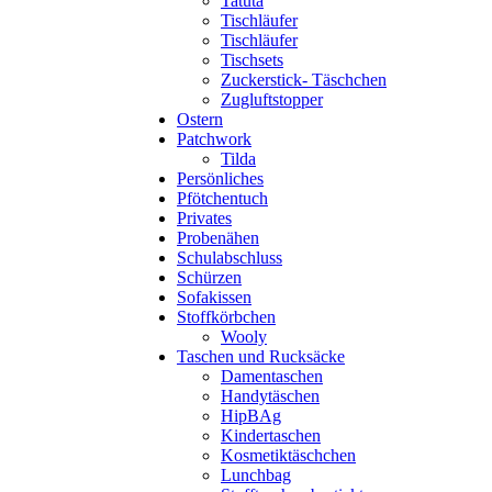
Tatüta
Tischläufer
Tischläufer
Tischsets
Zuckerstick- Täschchen
Zugluftstopper
Ostern
Patchwork
Tilda
Persönliches
Pfötchentuch
Privates
Probenähen
Schulabschluss
Schürzen
Sofakissen
Stoffkörbchen
Wooly
Taschen und Rucksäcke
Damentaschen
Handytäschen
HipBAg
Kindertaschen
Kosmetiktäschchen
Lunchbag