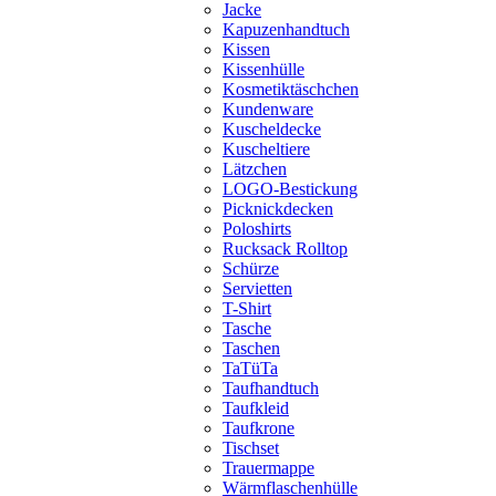
Jacke
Kapuzenhandtuch
Kissen
Kissenhülle
Kosmetiktäschchen
Kundenware
Kuscheldecke
Kuscheltiere
Lätzchen
LOGO-Bestickung
Picknickdecken
Poloshirts
Rucksack Rolltop
Schürze
Servietten
T-Shirt
Tasche
Taschen
TaTüTa
Taufhandtuch
Taufkleid
Taufkrone
Tischset
Trauermappe
Wärmflaschenhülle