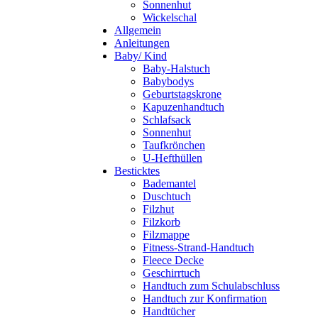
Sonnenhut
Wickelschal
Allgemein
Anleitungen
Baby/ Kind
Baby-Halstuch
Babybodys
Geburtstagskrone
Kapuzenhandtuch
Schlafsack
Sonnenhut
Taufkrönchen
U-Hefthüllen
Besticktes
Bademantel
Duschtuch
Filzhut
Filzkorb
Filzmappe
Fitness-Strand-Handtuch
Fleece Decke
Geschirrtuch
Handtuch zum Schulabschluss
Handtuch zur Konfirmation
Handtücher