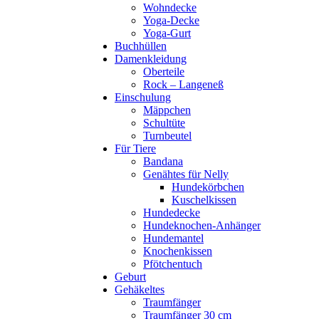
Wohndecke
Yoga-Decke
Yoga-Gurt
Buchhüllen
Damenkleidung
Oberteile
Rock – Langeneß
Einschulung
Mäppchen
Schultüte
Turnbeutel
Für Tiere
Bandana
Genähtes für Nelly
Hundekörbchen
Kuschelkissen
Hundedecke
Hundeknochen-Anhänger
Hundemantel
Knochenkissen
Pfötchentuch
Geburt
Gehäkeltes
Traumfänger
Traumfänger 30 cm