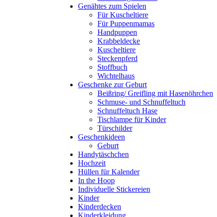
Genähtes zum Spielen
Für Kuscheltiere
Für Puppenmamas
Handpuppen
Krabbeldecke
Kuscheltiere
Steckenpferd
Stoffbuch
Wichtelhaus
Geschenke zur Geburt
Beißring/ Greifling mit Hasenöhrchen
Schmuse- und Schnuffeltuch
Schnuffeltuch Hase
Tischlampe für Kinder
Türschilder
Geschenkideen
Geburt
Handytäschchen
Hochzeit
Hüllen für Kalender
In the Hoop
Individuelle Stickereien
Kinder
Kinderdecken
Kinderkleidung