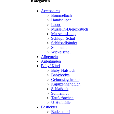
Kategorien
Accessoires
Bommeltuch
Handstulpen
Loops
Musselin-Dreieckstuch
Musselin-Loop
Schlupf- Schal
Schlüsselbänder
Sonnenhut
Wickelschal
Allgemein
Anleitungen
Baby/ Kind
Baby-Halstuch
Babybodys
Geburtstagskrone
Kapuzenhandtuch
Schlafsack
Sonnenhut
Taufkrönchen
U-Hefthüllen
Besticktes
Bademantel