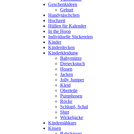
Geschenkideen
Geburt
Handytäschchen
Hochzeit
Hüllen für Kalender
In the Hoop
Individuelle Stickereien
Kinder
Kinderdecken
Kinderkleidung
Babymütze
Dreieckstuch
Hosen
Jacken
Jolly Jumper
Kleid
Oberteile
Pumphosen
Röcke
Schlupf- Schal
Shirt
Wickeljacke
Kindernähkurs
Kissen
Babykissen