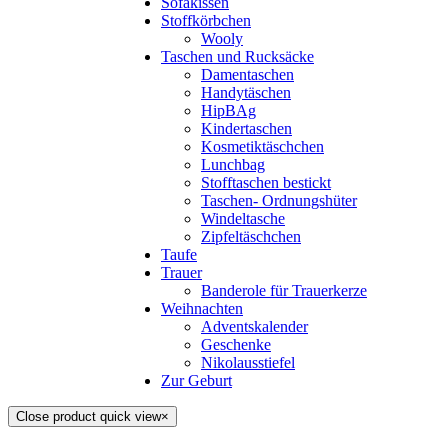
Sofakissen
Stoffkörbchen
Wooly
Taschen und Rucksäcke
Damentaschen
Handytäschen
HipBAg
Kindertaschen
Kosmetiktäschchen
Lunchbag
Stofftaschen bestickt
Taschen- Ordnungshüter
Windeltasche
Zipfeltäschchen
Taufe
Trauer
Banderole für Trauerkerze
Weihnachten
Adventskalender
Geschenke
Nikolausstiefel
Zur Geburt
Close product quick view
×