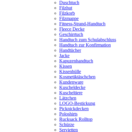
Duschtuch
Filzhut
Filzkorb
Filzmappe
Fitness-Strand-Handtuch
Fleece Decke
Geschirrtuch
Handtuch zum Schulabschluss
Handtuch zur Konfirmation
Handtücher
Jacke
Kapuzenhandtuch
Kissen
Kissenhülle
Kosmetiktäschchen
Kundenware
Kuscheldecke
Kuscheltiere
Lätzchen
LOGO-Bestickung
Picknickdecken
Poloshirts
Rucksack Rolltop
Schürze
Servietten