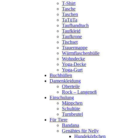
T-Shirt
Tasche
Taschen
TaTüTa
Taufhandtuch
Taufkleid
Taufkrone
Tischset
Trauermappe
Wärmflaschenhülle
Wohndecke
Yoga-Decke
Yoga-Gurt
Buchhüllen
Damenkleidung
Oberteile
Rock – Langeneß
Einschulung
Mäppchen
Schultüte
Turnbeutel
Für Tiere
Bandana
Genähtes für Nelly
Hundekörbchen