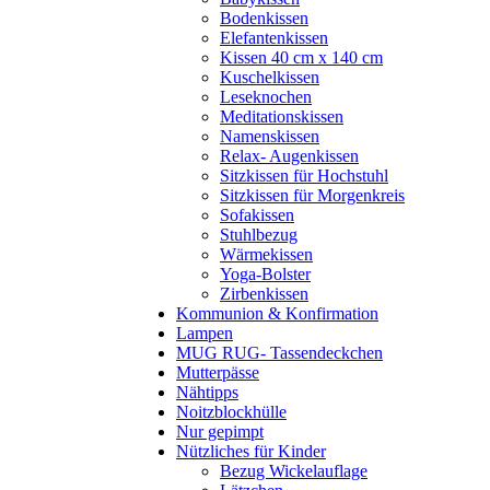
Bodenkissen
Elefantenkissen
Kissen 40 cm x 140 cm
Kuschelkissen
Leseknochen
Meditationskissen
Namenskissen
Relax- Augenkissen
Sitzkissen für Hochstuhl
Sitzkissen für Morgenkreis
Sofakissen
Stuhlbezug
Wärmekissen
Yoga-Bolster
Zirbenkissen
Kommunion & Konfirmation
Lampen
MUG RUG- Tassendeckchen
Mutterpässe
Nähtipps
Noitzblockhülle
Nur gepimpt
Nützliches für Kinder
Bezug Wickelauflage