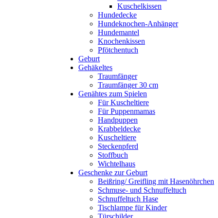
Kuschelkissen
Hundedecke
Hundeknochen-Anhänger
Hundemantel
Knochenkissen
Pfötchentuch
Geburt
Gehäkeltes
Traumfänger
Traumfänger 30 cm
Genähtes zum Spielen
Für Kuscheltiere
Für Puppenmamas
Handpuppen
Krabbeldecke
Kuscheltiere
Steckenpferd
Stoffbuch
Wichtelhaus
Geschenke zur Geburt
Beißring/ Greifling mit Hasenöhrchen
Schmuse- und Schnuffeltuch
Schnuffeltuch Hase
Tischlampe für Kinder
Türschilder