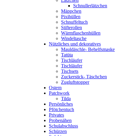
Lätzchen
Schnullerlätzchen
Mäppchen
Pixihüllen
Schnuffeltuch
Stifterollen
Wärmflaschenhüllen
Windeltasche
Nützliches und dekoratives
Mauldäschle- Behelfsmaske
Tatüta
Tischläufer
Tischläufer
Tischsets
Zuckerstick- Täschchen
Zugluftstopper
Ostern
Patchwork
Tilda
Persönliches
Pfötchentuch
Privates
Probenähen
Schulabschluss
Schürzen