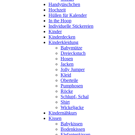
Handytäschchen
Hochzeit
Hüllen für Kalender
In the Hoop
Individuelle Stickereien
Kinder
Kinderdecken
Kinderkleidung
Babymütze
Dreieckstuch
Hosen
Jacken
Jolly Jumper
Kleid
Oberteile
Pumphosen
Röcke
Schlupf- Schal
Shirt
Wickeljacke
Kindernähkurs
Kissen
Babykissen
Bodenkissen
Elefantenkissen