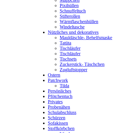
Mäppchen
Pixihüllen
Schnuffeltuch
Stifterollen
Wärmflaschenhüllen
Windeltasche
Nützliches und dekoratives
Mauldäschle- Behelfsmaske
Tatüta
Tischläufer
Tischläufer
Tischsets
Zuckerstick- Täschchen
Zugluftstopper
Ostern
Patchwork
Tilda
Persönliches
Pfötchentuch
Privates
Probenähen
Schulabschluss
Schürzen
Sofakissen
Stoffkörbchen