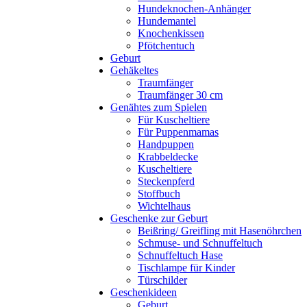
Hundeknochen-Anhänger
Hundemantel
Knochenkissen
Pfötchentuch
Geburt
Gehäkeltes
Traumfänger
Traumfänger 30 cm
Genähtes zum Spielen
Für Kuscheltiere
Für Puppenmamas
Handpuppen
Krabbeldecke
Kuscheltiere
Steckenpferd
Stoffbuch
Wichtelhaus
Geschenke zur Geburt
Beißring/ Greifling mit Hasenöhrchen
Schmuse- und Schnuffeltuch
Schnuffeltuch Hase
Tischlampe für Kinder
Türschilder
Geschenkideen
Geburt