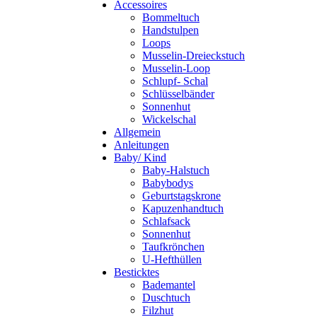
Accessoires
Bommeltuch
Handstulpen
Loops
Musselin-Dreieckstuch
Musselin-Loop
Schlupf- Schal
Schlüsselbänder
Sonnenhut
Wickelschal
Allgemein
Anleitungen
Baby/ Kind
Baby-Halstuch
Babybodys
Geburtstagskrone
Kapuzenhandtuch
Schlafsack
Sonnenhut
Taufkrönchen
U-Hefthüllen
Besticktes
Bademantel
Duschtuch
Filzhut