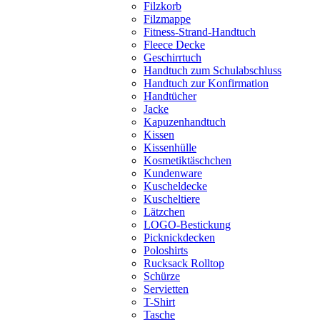
Filzkorb
Filzmappe
Fitness-Strand-Handtuch
Fleece Decke
Geschirrtuch
Handtuch zum Schulabschluss
Handtuch zur Konfirmation
Handtücher
Jacke
Kapuzenhandtuch
Kissen
Kissenhülle
Kosmetiktäschchen
Kundenware
Kuscheldecke
Kuscheltiere
Lätzchen
LOGO-Bestickung
Picknickdecken
Poloshirts
Rucksack Rolltop
Schürze
Servietten
T-Shirt
Tasche