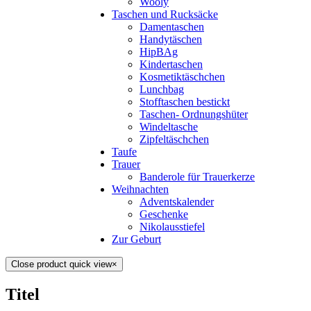
Wooly
Taschen und Rucksäcke
Damentaschen
Handytäschen
HipBAg
Kindertaschen
Kosmetiktäschchen
Lunchbag
Stofftaschen bestickt
Taschen- Ordnungshüter
Windeltasche
Zipfeltäschchen
Taufe
Trauer
Banderole für Trauerkerze
Weihnachten
Adventskalender
Geschenke
Nikolausstiefel
Zur Geburt
Close product quick view
×
Titel