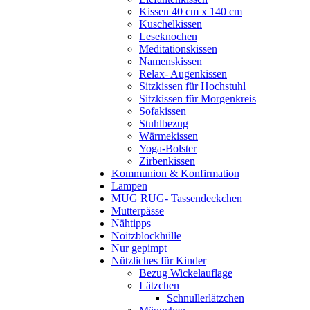
Kissen 40 cm x 140 cm
Kuschelkissen
Leseknochen
Meditationskissen
Namenskissen
Relax- Augenkissen
Sitzkissen für Hochstuhl
Sitzkissen für Morgenkreis
Sofakissen
Stuhlbezug
Wärmekissen
Yoga-Bolster
Zirbenkissen
Kommunion & Konfirmation
Lampen
MUG RUG- Tassendeckchen
Mutterpässe
Nähtipps
Noitzblockhülle
Nur gepimpt
Nützliches für Kinder
Bezug Wickelauflage
Lätzchen
Schnullerlätzchen