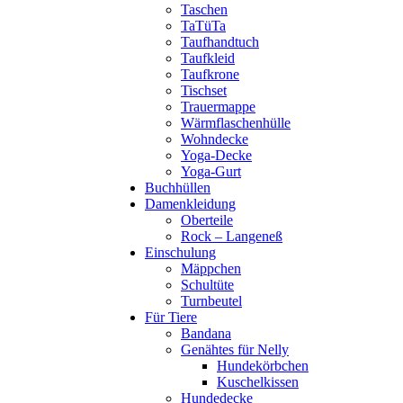
Taschen
TaTüTa
Taufhandtuch
Taufkleid
Taufkrone
Tischset
Trauermappe
Wärmflaschenhülle
Wohndecke
Yoga-Decke
Yoga-Gurt
Buchhüllen
Damenkleidung
Oberteile
Rock – Langeneß
Einschulung
Mäppchen
Schultüte
Turnbeutel
Für Tiere
Bandana
Genähtes für Nelly
Hundekörbchen
Kuschelkissen
Hundedecke