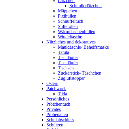
Lätzchen
Schnullerlätzchen
Mäppchen
Pixihüllen
Schnuffeltuch
Stifterollen
Wärmflaschenhüllen
Windeltasche
Nützliches und dekoratives
Mauldäschle- Behelfsmaske
Tatüta
Tischläufer
Tischläufer
Tischsets
Zuckerstick- Täschchen
Zugluftstopper
Ostern
Patchwork
Tilda
Persönliches
Pfötchentuch
Privates
Probenähen
Schulabschluss
Schürzen