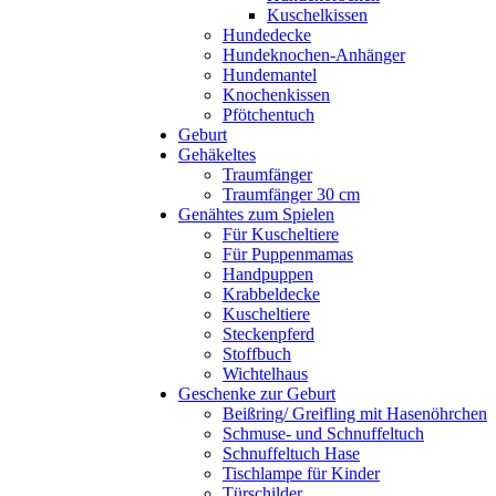
Kuschelkissen
Hundedecke
Hundeknochen-Anhänger
Hundemantel
Knochenkissen
Pfötchentuch
Geburt
Gehäkeltes
Traumfänger
Traumfänger 30 cm
Genähtes zum Spielen
Für Kuscheltiere
Für Puppenmamas
Handpuppen
Krabbeldecke
Kuscheltiere
Steckenpferd
Stoffbuch
Wichtelhaus
Geschenke zur Geburt
Beißring/ Greifling mit Hasenöhrchen
Schmuse- und Schnuffeltuch
Schnuffeltuch Hase
Tischlampe für Kinder
Türschilder