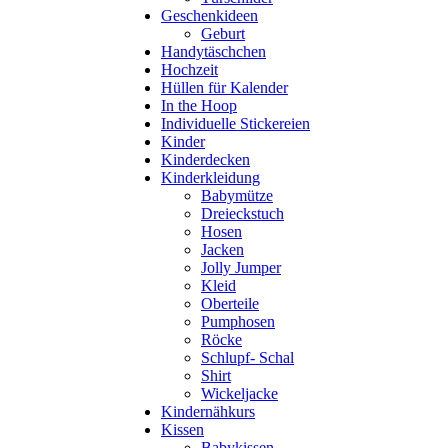
Geschenkideen
Geburt
Handytäschchen
Hochzeit
Hüllen für Kalender
In the Hoop
Individuelle Stickereien
Kinder
Kinderdecken
Kinderkleidung
Babymütze
Dreieckstuch
Hosen
Jacken
Jolly Jumper
Kleid
Oberteile
Pumphosen
Röcke
Schlupf- Schal
Shirt
Wickeljacke
Kindernähkurs
Kissen
Babykissen