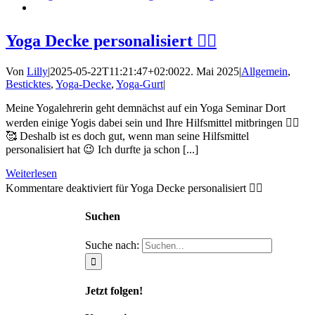
Yoga Decke personalisiert 🧘‍♀️
Von
Lilly
|
2025-05-22T11:21:47+02:00
22. Mai 2025
|
Allgemein
,
Besticktes
,
Yoga-Decke
,
Yoga-Gurt
|
Meine Yogalehrerin geht demnächst auf ein Yoga Seminar Dort
werden einige Yogis dabei sein und Ihre Hilfsmittel mitbringen 🧘‍♀️
🥰 Deshalb ist es doch gut, wenn man seine Hilfsmittel
personalisiert hat 😉 Ich durfte ja schon [...]
Weiterlesen
Kommentare deaktiviert
für Yoga Decke personalisiert 🧘‍♀️
Suchen
Suche nach:
Jetzt folgen!