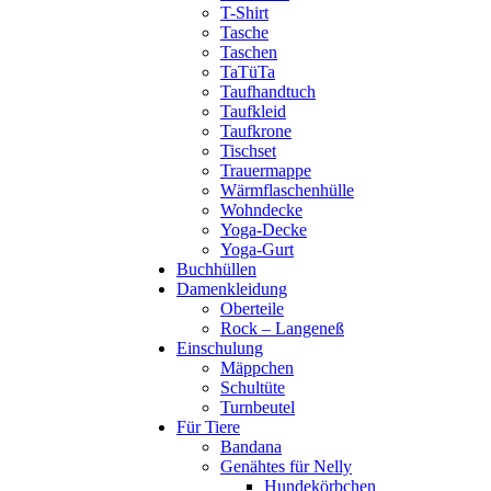
T-Shirt
Tasche
Taschen
TaTüTa
Taufhandtuch
Taufkleid
Taufkrone
Tischset
Trauermappe
Wärmflaschenhülle
Wohndecke
Yoga-Decke
Yoga-Gurt
Buchhüllen
Damenkleidung
Oberteile
Rock – Langeneß
Einschulung
Mäppchen
Schultüte
Turnbeutel
Für Tiere
Bandana
Genähtes für Nelly
Hundekörbchen