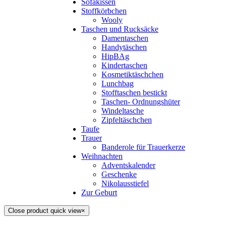
Sofakissen
Stoffkörbchen
Wooly
Taschen und Rucksäcke
Damentaschen
Handytäschen
HipBAg
Kindertaschen
Kosmetiktäschchen
Lunchbag
Stofftaschen bestickt
Taschen- Ordnungshüter
Windeltasche
Zipfeltäschchen
Taufe
Trauer
Banderole für Trauerkerze
Weihnachten
Adventskalender
Geschenke
Nikolausstiefel
Zur Geburt
Close product quick view
×