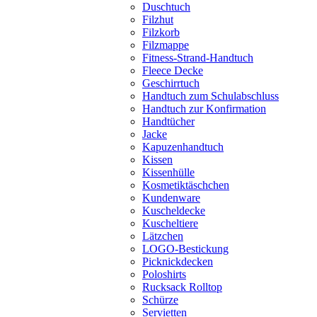
Duschtuch
Filzhut
Filzkorb
Filzmappe
Fitness-Strand-Handtuch
Fleece Decke
Geschirrtuch
Handtuch zum Schulabschluss
Handtuch zur Konfirmation
Handtücher
Jacke
Kapuzenhandtuch
Kissen
Kissenhülle
Kosmetiktäschchen
Kundenware
Kuscheldecke
Kuscheltiere
Lätzchen
LOGO-Bestickung
Picknickdecken
Poloshirts
Rucksack Rolltop
Schürze
Servietten