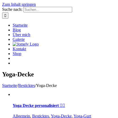
Zum Inhalt springen
Suche nach:
Startseite
Blog
Über mich
Galerie
Kontakt
Shop
Yoga-Decke
Startseite
/
Besticktes
/
Yoga-Decke
Yoga Decke personalisiert 🧘‍♀️
Allgemein
,
Besticktes
,
Yoga-Decke
,
Yoga-Gurt