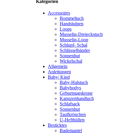
Kategorien
Accessoires
Bommeltuch
Handstulpen
Loops
Musselin-Dreieckstuch
Musselin-Loop
Schlupf- Schal
Schlüsselbänder
Sonnenhut
Wickelschal
Allgemein
Anleitungen
Baby/ Kind
Baby-Halstuch
Babybodys
Geburtstagskrone
Kapuzenhandtuch
Schlafsack
Sonnenhut
Taufkrönchen
U-Hefthüllen
Besticktes
Bademantel