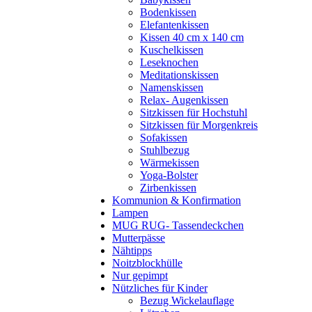
Bodenkissen
Elefantenkissen
Kissen 40 cm x 140 cm
Kuschelkissen
Leseknochen
Meditationskissen
Namenskissen
Relax- Augenkissen
Sitzkissen für Hochstuhl
Sitzkissen für Morgenkreis
Sofakissen
Stuhlbezug
Wärmekissen
Yoga-Bolster
Zirbenkissen
Kommunion & Konfirmation
Lampen
MUG RUG- Tassendeckchen
Mutterpässe
Nähtipps
Noitzblockhülle
Nur gepimpt
Nützliches für Kinder
Bezug Wickelauflage