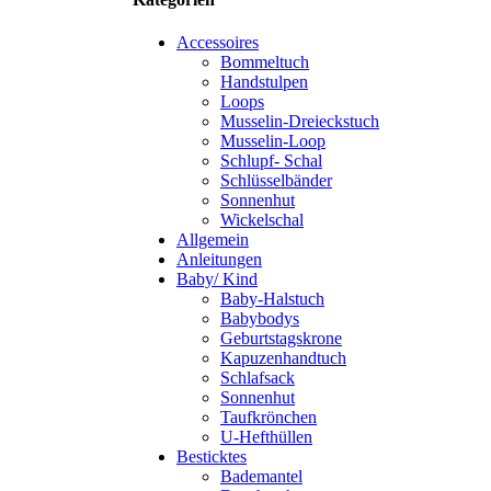
Accessoires
Bommeltuch
Handstulpen
Loops
Musselin-Dreieckstuch
Musselin-Loop
Schlupf- Schal
Schlüsselbänder
Sonnenhut
Wickelschal
Allgemein
Anleitungen
Baby/ Kind
Baby-Halstuch
Babybodys
Geburtstagskrone
Kapuzenhandtuch
Schlafsack
Sonnenhut
Taufkrönchen
U-Hefthüllen
Besticktes
Bademantel