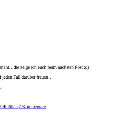
genäht…die zeige ich euch beim nächsten Post ;o)
f jeden Fall darüber freuen…
d…
efthüllen
|
2 Kommentare