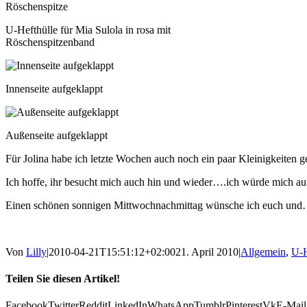
U-Hefthülle für Mia Sulola in rosa mit
Röschenspitzenband
Innenseite aufgeklappt
Außenseite aufgeklappt
Für Jolina habe ich letzte Wochen auch noch ein paar Kleinigkeiten 
Ich hoffe, ihr besucht mich auch hin und wieder….ich würde mich au
Einen schönen sonnigen Mittwochnachmittag wünsche ich euch un
Von
Lilly
|
2010-04-21T15:51:12+02:00
21. April 2010
|
Allgemein
,
U-H
Teilen Sie diesen Artikel!
Facebook
Twitter
Reddit
LinkedIn
WhatsApp
Tumblr
Pinterest
Vk
E-Mail