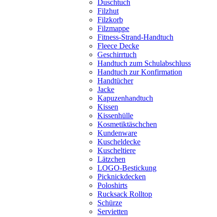
Duschtuch
Filzhut
Filzkorb
Filzmappe
Fitness-Strand-Handtuch
Fleece Decke
Geschirrtuch
Handtuch zum Schulabschluss
Handtuch zur Konfirmation
Handtücher
Jacke
Kapuzenhandtuch
Kissen
Kissenhülle
Kosmetiktäschchen
Kundenware
Kuscheldecke
Kuscheltiere
Lätzchen
LOGO-Bestickung
Picknickdecken
Poloshirts
Rucksack Rolltop
Schürze
Servietten