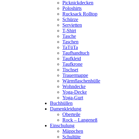
Picknickdecken
Poloshirts
Rucksack Rolltop
Schürze
Servietten
T-Shirt
Tasche
Taschen
TaTüTa
Taufhandtuch
Taufkleid
Taufkrone
Tischset
Trauermappe
Wärmflaschenhülle
Wohndecke
Yoga-Decke
Yoga-Gurt
Buchhüllen
Damenkleidung
Oberteile
Rock – Langeneß
Einschulung
Mäppchen
Schultüte