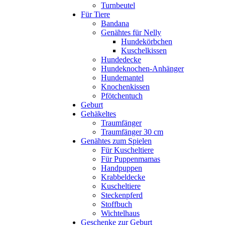
Turnbeutel
Für Tiere
Bandana
Genähtes für Nelly
Hundekörbchen
Kuschelkissen
Hundedecke
Hundeknochen-Anhänger
Hundemantel
Knochenkissen
Pfötchentuch
Geburt
Gehäkeltes
Traumfänger
Traumfänger 30 cm
Genähtes zum Spielen
Für Kuscheltiere
Für Puppenmamas
Handpuppen
Krabbeldecke
Kuscheltiere
Steckenpferd
Stoffbuch
Wichtelhaus
Geschenke zur Geburt