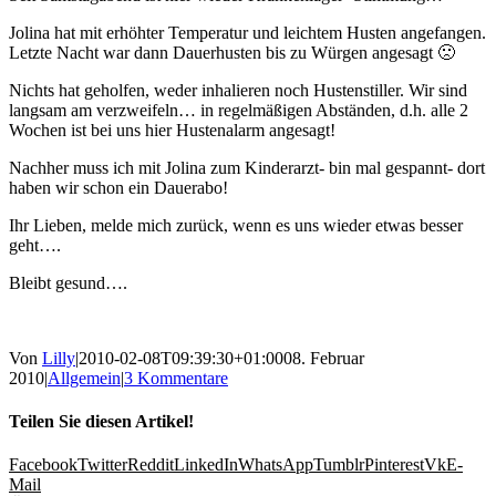
Jolina hat mit erhöhter Temperatur und leichtem Husten angefangen.
Letzte Nacht war dann Dauerhusten bis zu Würgen angesagt 🙁
Nichts hat geholfen, weder inhalieren noch Hustenstiller. Wir sind
langsam am verzweifeln… in regelmäßigen Abständen, d.h. alle 2
Wochen ist bei uns hier Hustenalarm angesagt!
Nachher muss ich mit Jolina zum Kinderarzt- bin mal gespannt- dort
haben wir schon ein Dauerabo!
Ihr Lieben, melde mich zurück, wenn es uns wieder etwas besser
geht….
Bleibt gesund….
Von
Lilly
|
2010-02-08T09:39:30+01:00
08. Februar
2010
|
Allgemein
|
3 Kommentare
Teilen Sie diesen Artikel!
Facebook
Twitter
Reddit
LinkedIn
WhatsApp
Tumblr
Pinterest
Vk
E-
Mail