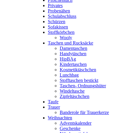
Pfötchentuch
Privates
Probenähen
Schulabschluss
Schürzen
Sofakissen
Stoffkörbchen
Wooly
Taschen und Rucksäcke
Damentaschen
Handytäschen
HipBAg
Kindertaschen
Kosmetiktäschchen
Lunchbag
Stofftaschen bestickt
Taschen- Ordnungshüter
Windeltasche
Zipfeltäschchen
Taufe
Trauer
Banderole für Trauerkerze
Weihnachten
Adventskalender
Geschenke