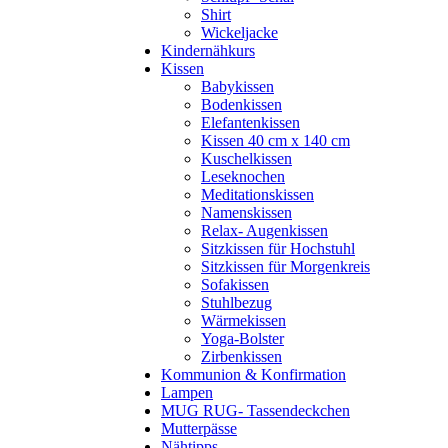
Shirt
Wickeljacke
Kindernähkurs
Kissen
Babykissen
Bodenkissen
Elefantenkissen
Kissen 40 cm x 140 cm
Kuschelkissen
Leseknochen
Meditationskissen
Namenskissen
Relax- Augenkissen
Sitzkissen für Hochstuhl
Sitzkissen für Morgenkreis
Sofakissen
Stuhlbezug
Wärmekissen
Yoga-Bolster
Zirbenkissen
Kommunion & Konfirmation
Lampen
MUG RUG- Tassendeckchen
Mutterpässe
Nähtipps