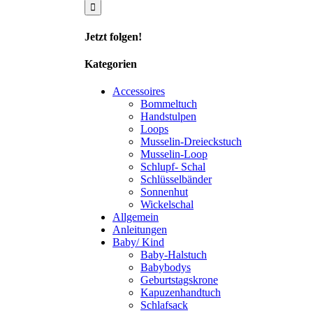
Jetzt folgen!
Kategorien
Accessoires
Bommeltuch
Handstulpen
Loops
Musselin-Dreieckstuch
Musselin-Loop
Schlupf- Schal
Schlüsselbänder
Sonnenhut
Wickelschal
Allgemein
Anleitungen
Baby/ Kind
Baby-Halstuch
Babybodys
Geburtstagskrone
Kapuzenhandtuch
Schlafsack