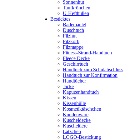
Sonnenhut
Taufkrönchen
U-Hefthüllen
Besticktes
Bademantel
Duschtuch
Filzhut
Filzkorb
Filzmappe
Fitness-Strand-Handtuch
Fleece Decke
Geschirrtuch
Handtuch zum Schulabschluss
Handtuch zur Konfirmation
Handtücher
Jacke
Kapuzenhandtuch
Kissen
Kissenhülle
Kosmetiktäschchen
Kundenware
Kuscheldecke
Kuscheltiere
Lätzchen
LOGO-Bestickung