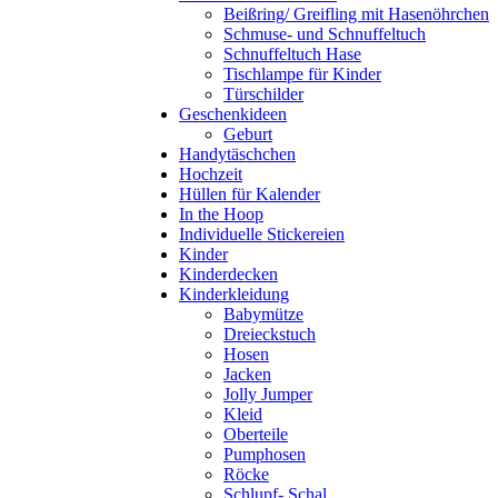
Beißring/ Greifling mit Hasenöhrchen
Schmuse- und Schnuffeltuch
Schnuffeltuch Hase
Tischlampe für Kinder
Türschilder
Geschenkideen
Geburt
Handytäschchen
Hochzeit
Hüllen für Kalender
In the Hoop
Individuelle Stickereien
Kinder
Kinderdecken
Kinderkleidung
Babymütze
Dreieckstuch
Hosen
Jacken
Jolly Jumper
Kleid
Oberteile
Pumphosen
Röcke
Schlupf- Schal