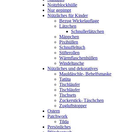
Noitzblockhülle
Nur gepimpt
Nützliches für Kinder
Bezug Wickelauflage
Lätzchen
Schnullerlätzchen
Mäppchen
Pixihüllen
Schnuffeltuch
Stifterollen
Wärmflaschenhüllen
Windeltasche
Nützliches und dekoratives
Mauldäschle- Behelfsmaske
Tatüta
Tischläufer
Tischläufer
Tischsets
Zuckerstick- Täschchen
Zugluftstopper
Ostern
Patchwork
Tilda
Persönliches