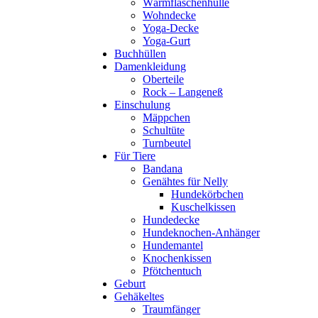
Wärmflaschenhülle
Wohndecke
Yoga-Decke
Yoga-Gurt
Buchhüllen
Damenkleidung
Oberteile
Rock – Langeneß
Einschulung
Mäppchen
Schultüte
Turnbeutel
Für Tiere
Bandana
Genähtes für Nelly
Hundekörbchen
Kuschelkissen
Hundedecke
Hundeknochen-Anhänger
Hundemantel
Knochenkissen
Pfötchentuch
Geburt
Gehäkeltes
Traumfänger