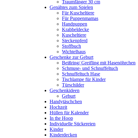
Traumfänger 30 cm
Genähtes zum Spielen
Für Kuscheltiere
Für Puppenmamas
Handpuppen
Krabbeldecke
Kuscheltiere
Steckenpferd
Stoffbuch
Wichtelhaus
Geschenke zur Geburt
Beißring/ Greifling mit Hasenöhrchen
Schmuse- und Schnuffeltuch
Schnuffeltuch Hase
Tischlampe für Kinder
Türschilder
Geschenkideen
Geburt
Handytäschchen
Hochzeit
Hüllen für Kalender
In the Hoop
Individuelle Stickereien
Kinder
Kinderdecken