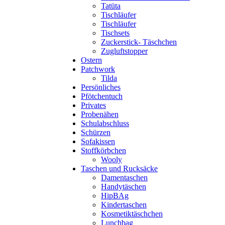
Tatüta
Tischläufer
Tischläufer
Tischsets
Zuckerstick- Täschchen
Zugluftstopper
Ostern
Patchwork
Tilda
Persönliches
Pfötchentuch
Privates
Probenähen
Schulabschluss
Schürzen
Sofakissen
Stoffkörbchen
Wooly
Taschen und Rucksäcke
Damentaschen
Handytäschen
HipBAg
Kindertaschen
Kosmetiktäschchen
Lunchbag