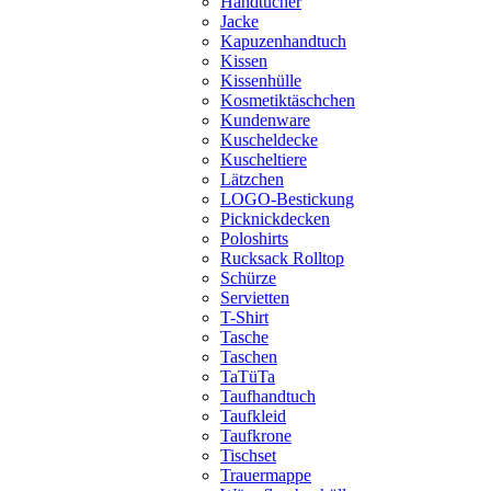
Handtücher
Jacke
Kapuzenhandtuch
Kissen
Kissenhülle
Kosmetiktäschchen
Kundenware
Kuscheldecke
Kuscheltiere
Lätzchen
LOGO-Bestickung
Picknickdecken
Poloshirts
Rucksack Rolltop
Schürze
Servietten
T-Shirt
Tasche
Taschen
TaTüTa
Taufhandtuch
Taufkleid
Taufkrone
Tischset
Trauermappe