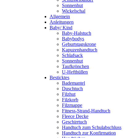
Sonnenhut
Wickelschal
Allgemein
Anleitungen
Baby/ Kind
Baby-Halstuch
Babybodys
Geburtstagskrone
Kapuzenhandtuch
Schlafsack
Sonnenhut
Taufkrönchen
U-Hefthüllen
Besticktes
Bademantel
Duschtuch
Filzhut
Filzkorb
Filzmappe
Fitness-Strand-Handtuch
Fleece Decke
Geschirrtuch
Handtuch zum Schulabschluss
Handtuch zur Konfirmation