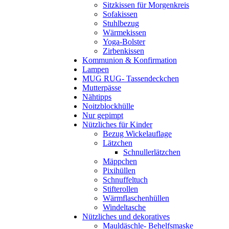
Sitzkissen für Morgenkreis
Sofakissen
Stuhlbezug
Wärmekissen
Yoga-Bolster
Zirbenkissen
Kommunion & Konfirmation
Lampen
MUG RUG- Tassendeckchen
Mutterpässe
Nähtipps
Noitzblockhülle
Nur gepimpt
Nützliches für Kinder
Bezug Wickelauflage
Lätzchen
Schnullerlätzchen
Mäppchen
Pixihüllen
Schnuffeltuch
Stifterollen
Wärmflaschenhüllen
Windeltasche
Nützliches und dekoratives
Mauldäschle- Behelfsmaske