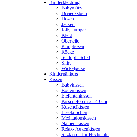
Kinderkleidung
Babymütze
Dreieckstuch
Hosen
Jacken
Jolly Jumper
Kleid
Oberteile
Pumphosen
Röcke
Schlupf- Schal
Shirt
Wickeljacke
Kindernähkurs
Kissen
Babykissen
Bodenkissen
Elefantenkissen
Kissen 40 cm x 140 cm
Kuschelkissen
Leseknochen
Meditationskissen
Namenskissen
Relax- Augenkissen
Sitzkissen für Hochstuhl