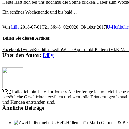
Heute lässt sich bei uns nochmal die Sonne blicken…aber zum Woche
Ein schönes Wochenende und bis bald…
Von
Lilly
|
2018-07-01T21:36:48+02:00
20. Oktober 2017
|
U-Hefthülle
Teilen Sie diesen Artikel!
Facebook
Twitter
Reddit
LinkedIn
WhatsApp
Tumblr
Pinterest
Vk
E-Mail
Über den Autor:
Lilly
👋🏻Hallo, ich bin Lilly. Im Jomely Atelier fertige ich mit viel Lieb
persönliche Geschichten erzählen und wertvolle Erinnerungen bewahr
und Kunden entstanden sind.
Ähnliche Beiträge