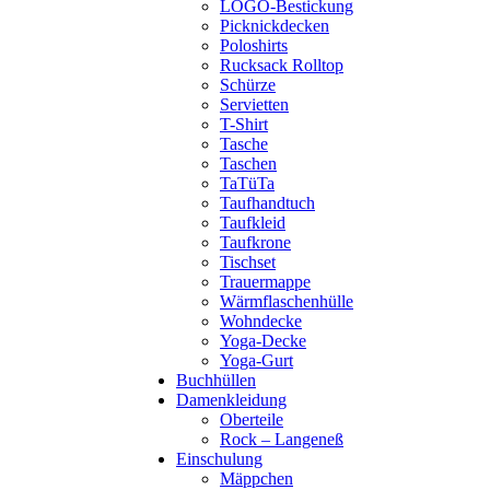
LOGO-Bestickung
Picknickdecken
Poloshirts
Rucksack Rolltop
Schürze
Servietten
T-Shirt
Tasche
Taschen
TaTüTa
Taufhandtuch
Taufkleid
Taufkrone
Tischset
Trauermappe
Wärmflaschenhülle
Wohndecke
Yoga-Decke
Yoga-Gurt
Buchhüllen
Damenkleidung
Oberteile
Rock – Langeneß
Einschulung
Mäppchen