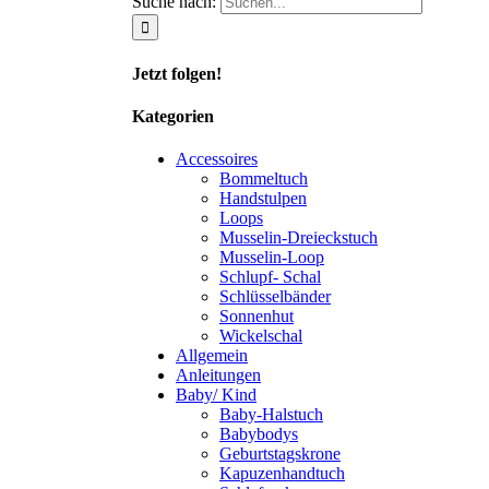
Suche nach:
Jetzt folgen!
Kategorien
Accessoires
Bommeltuch
Handstulpen
Loops
Musselin-Dreieckstuch
Musselin-Loop
Schlupf- Schal
Schlüsselbänder
Sonnenhut
Wickelschal
Allgemein
Anleitungen
Baby/ Kind
Baby-Halstuch
Babybodys
Geburtstagskrone
Kapuzenhandtuch