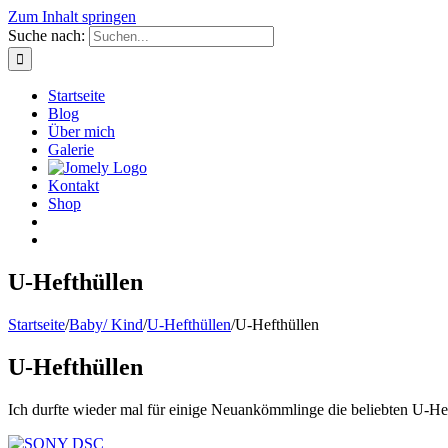
Zum Inhalt springen
Suche nach:
Startseite
Blog
Über mich
Galerie
Kontakt
Shop
U-Hefthüllen
Startseite
/
Baby/ Kind
/
U-Hefthüllen
/
U-Hefthüllen
U-Hefthüllen
Ich durfte wieder mal für einige Neuankömmlinge die beliebten U-Hef