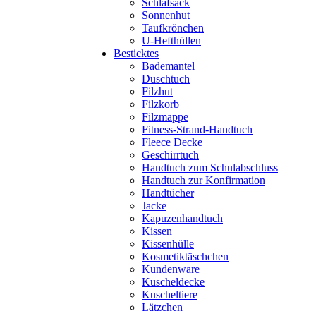
Schlafsack
Sonnenhut
Taufkrönchen
U-Hefthüllen
Besticktes
Bademantel
Duschtuch
Filzhut
Filzkorb
Filzmappe
Fitness-Strand-Handtuch
Fleece Decke
Geschirrtuch
Handtuch zum Schulabschluss
Handtuch zur Konfirmation
Handtücher
Jacke
Kapuzenhandtuch
Kissen
Kissenhülle
Kosmetiktäschchen
Kundenware
Kuscheldecke
Kuscheltiere
Lätzchen