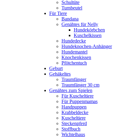
Schultüte
Turnbeutel
Für Tiere
Bandana
Genähtes für Nelly
Hundekörbchen
Kuschelkissen
Hundedecke
Hundeknochen-Anhänger
Hundemantel
Knochenkissen
Pfötchentuch
Geburt
Gehäkeltes
Traumfänger
Traumfänger 30 cm
Genähtes zum Spielen
Für Kuscheltiere
Für Puppenmamas
Handpuppen
Krabbeldecke
Kuscheltiere
Steckenpferd
Stoffbuch
Wichtelhaus