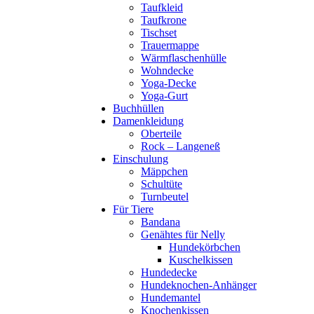
Taufkleid
Taufkrone
Tischset
Trauermappe
Wärmflaschenhülle
Wohndecke
Yoga-Decke
Yoga-Gurt
Buchhüllen
Damenkleidung
Oberteile
Rock – Langeneß
Einschulung
Mäppchen
Schultüte
Turnbeutel
Für Tiere
Bandana
Genähtes für Nelly
Hundekörbchen
Kuschelkissen
Hundedecke
Hundeknochen-Anhänger
Hundemantel
Knochenkissen