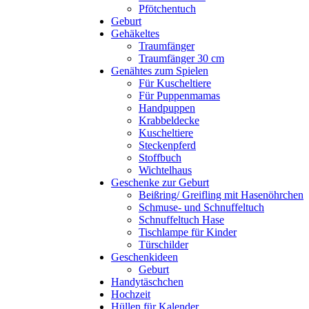
Pfötchentuch
Geburt
Gehäkeltes
Traumfänger
Traumfänger 30 cm
Genähtes zum Spielen
Für Kuscheltiere
Für Puppenmamas
Handpuppen
Krabbeldecke
Kuscheltiere
Steckenpferd
Stoffbuch
Wichtelhaus
Geschenke zur Geburt
Beißring/ Greifling mit Hasenöhrchen
Schmuse- und Schnuffeltuch
Schnuffeltuch Hase
Tischlampe für Kinder
Türschilder
Geschenkideen
Geburt
Handytäschchen
Hochzeit
Hüllen für Kalender