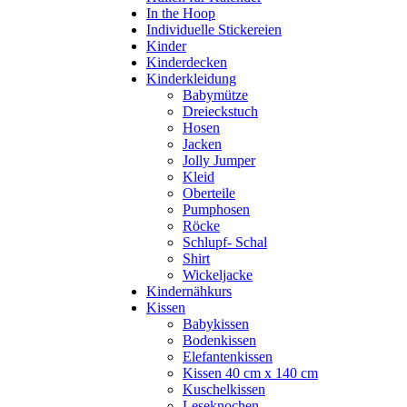
In the Hoop
Individuelle Stickereien
Kinder
Kinderdecken
Kinderkleidung
Babymütze
Dreieckstuch
Hosen
Jacken
Jolly Jumper
Kleid
Oberteile
Pumphosen
Röcke
Schlupf- Schal
Shirt
Wickeljacke
Kindernähkurs
Kissen
Babykissen
Bodenkissen
Elefantenkissen
Kissen 40 cm x 140 cm
Kuschelkissen
Leseknochen