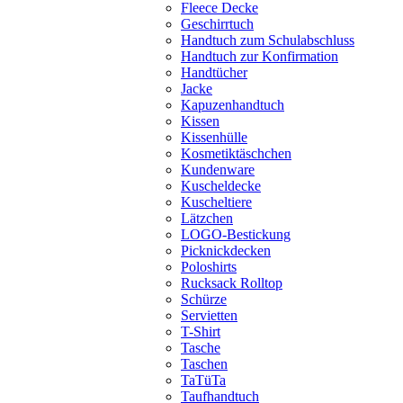
Fleece Decke
Geschirrtuch
Handtuch zum Schulabschluss
Handtuch zur Konfirmation
Handtücher
Jacke
Kapuzenhandtuch
Kissen
Kissenhülle
Kosmetiktäschchen
Kundenware
Kuscheldecke
Kuscheltiere
Lätzchen
LOGO-Bestickung
Picknickdecken
Poloshirts
Rucksack Rolltop
Schürze
Servietten
T-Shirt
Tasche
Taschen
TaTüTa
Taufhandtuch