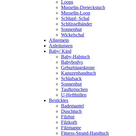
Loops
Musselin-Dreieckstuch
Musselin-Loop
Schlupf- Schal
Schlüsselbänder
Sonnenhut
Wickelschal
Allgemein
Anleitungen
Baby/ Kind
Baby-Halstuch
Babybodys
Geburtstagskrone
Kapuzenhandtuch
Schlafsack
Sonnenhut
Taufkrönchen
U-Hefthüllen
Besticktes
Bademantel
Duschtuch
Filzhut
Filzkorb
Filzmappe
Fitness-Strand-Handtuch