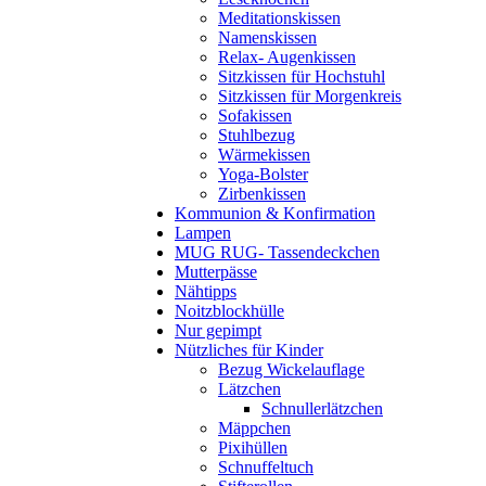
Meditationskissen
Namenskissen
Relax- Augenkissen
Sitzkissen für Hochstuhl
Sitzkissen für Morgenkreis
Sofakissen
Stuhlbezug
Wärmekissen
Yoga-Bolster
Zirbenkissen
Kommunion & Konfirmation
Lampen
MUG RUG- Tassendeckchen
Mutterpässe
Nähtipps
Noitzblockhülle
Nur gepimpt
Nützliches für Kinder
Bezug Wickelauflage
Lätzchen
Schnullerlätzchen
Mäppchen
Pixihüllen
Schnuffeltuch