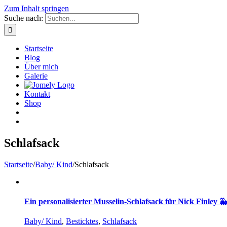
Zum Inhalt springen
Suche nach:
Startseite
Blog
Über mich
Galerie
Kontakt
Shop
Schlafsack
Startseite
/
Baby/ Kind
/
Schlafsack
Ein personalisierter Musselin-Schlafsack für Nick Finley 
Baby/ Kind
,
Besticktes
,
Schlafsack