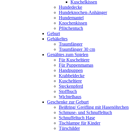
Kuschelkissen
Hundedecke
Hundeknochen-Anhänger
Hundemantel
Knochenkissen
Pfötchentuch
Geburt
Gehäkeltes
Traumfänger
Traumfänger 30 cm
Genähtes zum Spielen
Für Kuscheltiere
Für Puppenmamas
Handpuppen
Krabbeldecke
Kuscheltiere
Steckenpferd
Stoffbuch
Wichtelhaus
Geschenke zur Geburt
Beißring/ Greifling mit Hasenöhrchen
Schmuse- und Schnuffeltuch
Schnuffeltuch Hase
Tischlampe für Kinder
Türschilder