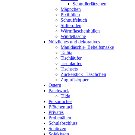
Schnullerlätzchen
Mäppchen
Pixihüllen
Schnuffeltuch
Stifterollen
Wärmflaschenhüllen
Windeltasche
Nützliches und dekoratives
Mauldäschle- Behelfsmaske
Tatüta
Tischläufer
Tischläufer
Tischsets
Zuckerstick- Täschchen
Zugluftstopper
Ostern
Patchwork
Tilda
Persönliches
Pfötchentuch
Privates
Probenähen
Schulabschluss
Schürzen
Sofakissen