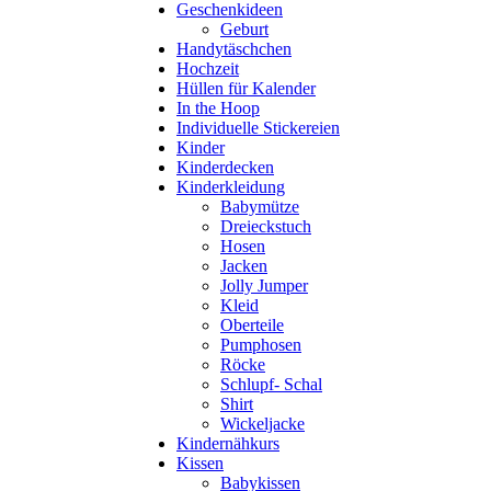
Geschenkideen
Geburt
Handytäschchen
Hochzeit
Hüllen für Kalender
In the Hoop
Individuelle Stickereien
Kinder
Kinderdecken
Kinderkleidung
Babymütze
Dreieckstuch
Hosen
Jacken
Jolly Jumper
Kleid
Oberteile
Pumphosen
Röcke
Schlupf- Schal
Shirt
Wickeljacke
Kindernähkurs
Kissen
Babykissen