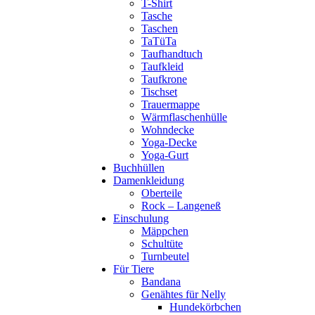
T-Shirt
Tasche
Taschen
TaTüTa
Taufhandtuch
Taufkleid
Taufkrone
Tischset
Trauermappe
Wärmflaschenhülle
Wohndecke
Yoga-Decke
Yoga-Gurt
Buchhüllen
Damenkleidung
Oberteile
Rock – Langeneß
Einschulung
Mäppchen
Schultüte
Turnbeutel
Für Tiere
Bandana
Genähtes für Nelly
Hundekörbchen