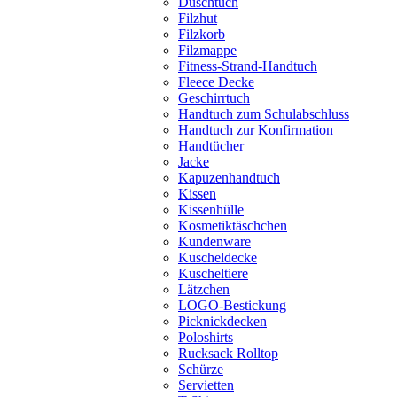
Duschtuch
Filzhut
Filzkorb
Filzmappe
Fitness-Strand-Handtuch
Fleece Decke
Geschirrtuch
Handtuch zum Schulabschluss
Handtuch zur Konfirmation
Handtücher
Jacke
Kapuzenhandtuch
Kissen
Kissenhülle
Kosmetiktäschchen
Kundenware
Kuscheldecke
Kuscheltiere
Lätzchen
LOGO-Bestickung
Picknickdecken
Poloshirts
Rucksack Rolltop
Schürze
Servietten