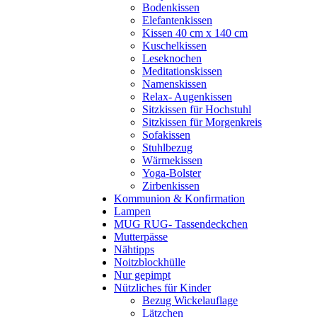
Bodenkissen
Elefantenkissen
Kissen 40 cm x 140 cm
Kuschelkissen
Leseknochen
Meditationskissen
Namenskissen
Relax- Augenkissen
Sitzkissen für Hochstuhl
Sitzkissen für Morgenkreis
Sofakissen
Stuhlbezug
Wärmekissen
Yoga-Bolster
Zirbenkissen
Kommunion & Konfirmation
Lampen
MUG RUG- Tassendeckchen
Mutterpässe
Nähtipps
Noitzblockhülle
Nur gepimpt
Nützliches für Kinder
Bezug Wickelauflage
Lätzchen