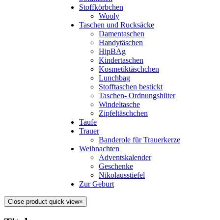
Stoffkörbchen
Wooly
Taschen und Rucksäcke
Damentaschen
Handytäschen
HipBAg
Kindertaschen
Kosmetiktäschchen
Lunchbag
Stofftaschen bestickt
Taschen- Ordnungshüter
Windeltasche
Zipfeltäschchen
Taufe
Trauer
Banderole für Trauerkerze
Weihnachten
Adventskalender
Geschenke
Nikolausstiefel
Zur Geburt
Close product quick view
×