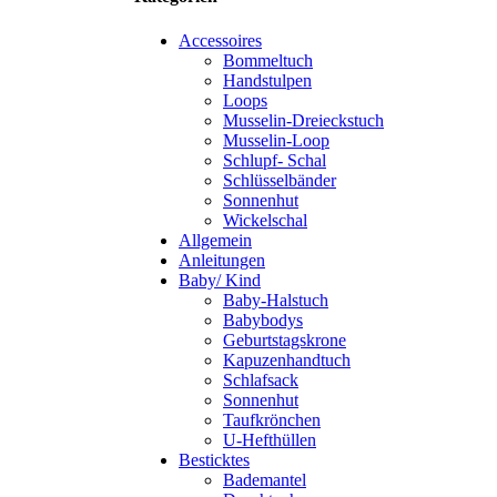
Accessoires
Bommeltuch
Handstulpen
Loops
Musselin-Dreieckstuch
Musselin-Loop
Schlupf- Schal
Schlüsselbänder
Sonnenhut
Wickelschal
Allgemein
Anleitungen
Baby/ Kind
Baby-Halstuch
Babybodys
Geburtstagskrone
Kapuzenhandtuch
Schlafsack
Sonnenhut
Taufkrönchen
U-Hefthüllen
Besticktes
Bademantel