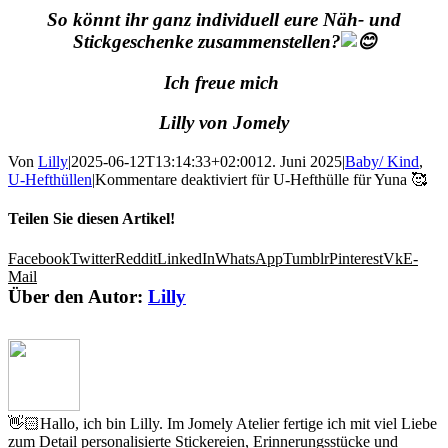
So könnt ihr ganz individuell eure Näh- und
Stickgeschenke zusammenstellen?
Ich freue mich
Lilly von Jomely
Von
Lilly
|
2025-06-12T13:14:33+02:00
12. Juni 2025
|
Baby/ Kind
,
U-Hefthüllen
|
Kommentare deaktiviert
für U-Hefthülle für Yuna 🥰
Teilen Sie diesen Artikel!
Facebook
Twitter
Reddit
LinkedIn
WhatsApp
Tumblr
Pinterest
Vk
E-
Mail
Über den Autor:
Lilly
👋🏻Hallo, ich bin Lilly. Im Jomely Atelier fertige ich mit viel Liebe
zum Detail personalisierte Stickereien, Erinnerungsstücke und