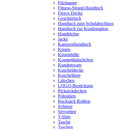
Filzmappe
Fitness-Strand-Handtuch
Fleece Decke
Geschirrtuch
Handtuch zum Schulabschluss
Handtuch zur Konfirmation
Handtücher
Jacke
Kapuzenhandtuch
Kissen
Kissenhülle
Kosmetiktäschchen
Kundenware
Kuscheldecke
Kuscheltiere
Lätzchen
LOGO-Bestickung
Picknickdecken
Poloshirts
Rucksack Rolltop
Schürze
Servietten
T-Shirt
Tasche
Taschen