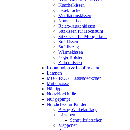
Kuschelkissen
Leseknochen
Meditationskissen
Namenskissen
Relax- Augenkissen
Sitzkissen für Hochstuhl
Sitzkissen für Morgenkreis
Sofakissen
Stuhlbezug
Wärmekissen
Yoga-Bolster
Zirbenkissen
Kommunion & Konfirmation
Lampen
MUG RUG- Tassendeckchen
Mutterpässe
Nähtipps
Noitzblockhülle
Nur gepimpt
Nützliches für Kinder
Bezug Wickelauflage
Lätzchen
Schnullerlätzchen
Mäppchen