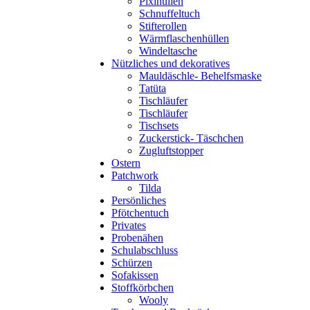
Pixihüllen
Schnuffeltuch
Stifterollen
Wärmflaschenhüllen
Windeltasche
Nützliches und dekoratives
Mauldäschle- Behelfsmaske
Tatüta
Tischläufer
Tischläufer
Tischsets
Zuckerstick- Täschchen
Zugluftstopper
Ostern
Patchwork
Tilda
Persönliches
Pfötchentuch
Privates
Probenähen
Schulabschluss
Schürzen
Sofakissen
Stoffkörbchen
Wooly