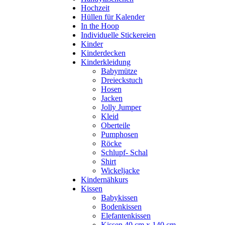
Hochzeit
Hüllen für Kalender
In the Hoop
Individuelle Stickereien
Kinder
Kinderdecken
Kinderkleidung
Babymütze
Dreieckstuch
Hosen
Jacken
Jolly Jumper
Kleid
Oberteile
Pumphosen
Röcke
Schlupf- Schal
Shirt
Wickeljacke
Kindernähkurs
Kissen
Babykissen
Bodenkissen
Elefantenkissen
Kissen 40 cm x 140 cm