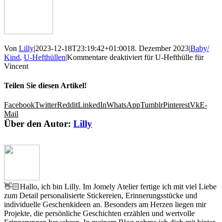
Von
Lilly
|
2023-12-18T23:19:42+01:00
18. Dezember 2023
|
Baby/
Kind
,
U-Hefthüllen
|
Kommentare deaktiviert
für U-Hefthülle für
Vincent
Teilen Sie diesen Artikel!
Facebook
Twitter
Reddit
LinkedIn
WhatsApp
Tumblr
Pinterest
Vk
E-
Mail
Über den Autor:
Lilly
👋🏻Hallo, ich bin Lilly. Im Jomely Atelier fertige ich mit viel Liebe
zum Detail personalisierte Stickereien, Erinnerungsstücke und
individuelle Geschenkideen an. Besonders am Herzen liegen mir
Projekte, die persönliche Geschichten erzählen und wertvolle