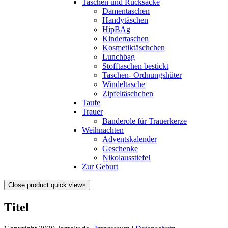
Taschen und Rucksäcke
Damentaschen
Handytäschen
HipBAg
Kindertaschen
Kosmetiktäschchen
Lunchbag
Stofftaschen bestickt
Taschen- Ordnungshüter
Windeltasche
Zipfeltäschchen
Taufe
Trauer
Banderole für Trauerkerze
Weihnachten
Adventskalender
Geschenke
Nikolausstiefel
Zur Geburt
Close product quick view
×
Titel