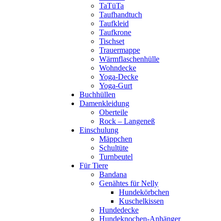
TaTüTa
Taufhandtuch
Taufkleid
Taufkrone
Tischset
Trauermappe
Wärmflaschenhülle
Wohndecke
Yoga-Decke
Yoga-Gurt
Buchhüllen
Damenkleidung
Oberteile
Rock – Langeneß
Einschulung
Mäppchen
Schultüte
Turnbeutel
Für Tiere
Bandana
Genähtes für Nelly
Hundekörbchen
Kuschelkissen
Hundedecke
Hundeknochen-Anhänger