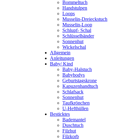
Bommeltuch
Handstulpen
Loops
Musselin-Dreieckstuch
Musselin-Loop
Schlupf- Schal
Schlüsselbänder
Sonnenhut
Wickelschal
Allgemein
Anleitungen
Baby/ Kind
Baby-Halstuch
Babybodys
Geburtstagskrone
Kapuzenhandtuch
Schlafsack
Sonnenhut
Taufkrönchen
U-Hefthüllen
Besticktes
Bademantel
Duschtuch
Filzhut
Filzkorb