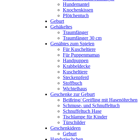
Hundemantel
Knochenkissen
Pfötchentuch
Geburt
Gehäkeltes
Traumfänger
Traumfänger 30 cm
Genähtes zum Spielen
Für Kuscheltiere
Für Puppenmamas
Handpuppen
Krabbeldecke
Kuscheltiere
Steckenpferd
Stoffbuch
Wichtelhaus
Geschenke zur Geburt
Beißring/ Greifling mit Hasenöhrchen
Schmuse- und Schnuffeltuch
Schnuffeltuch Hase
Tischlampe für Kinder
Türschilder
Geschenkideen
Geburt
Handytäschchen