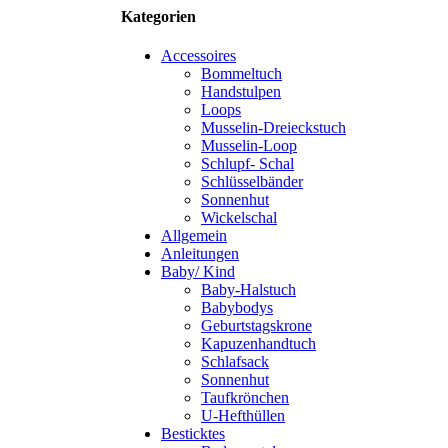
Kategorien
Accessoires
Bommeltuch
Handstulpen
Loops
Musselin-Dreieckstuch
Musselin-Loop
Schlupf- Schal
Schlüsselbänder
Sonnenhut
Wickelschal
Allgemein
Anleitungen
Baby/ Kind
Baby-Halstuch
Babybodys
Geburtstagskrone
Kapuzenhandtuch
Schlafsack
Sonnenhut
Taufkrönchen
U-Hefthüllen
Besticktes