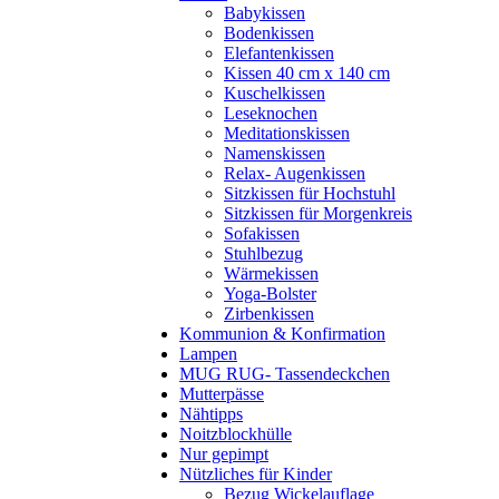
Babykissen
Bodenkissen
Elefantenkissen
Kissen 40 cm x 140 cm
Kuschelkissen
Leseknochen
Meditationskissen
Namenskissen
Relax- Augenkissen
Sitzkissen für Hochstuhl
Sitzkissen für Morgenkreis
Sofakissen
Stuhlbezug
Wärmekissen
Yoga-Bolster
Zirbenkissen
Kommunion & Konfirmation
Lampen
MUG RUG- Tassendeckchen
Mutterpässe
Nähtipps
Noitzblockhülle
Nur gepimpt
Nützliches für Kinder
Bezug Wickelauflage