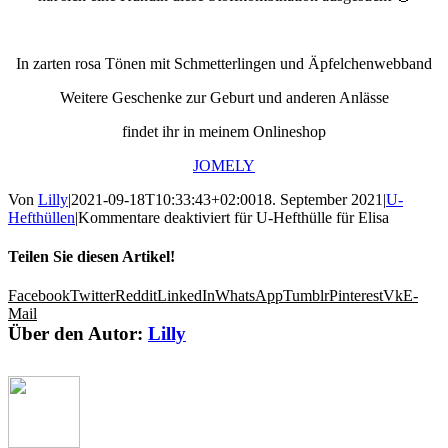
In zarten rosa Tönen mit Schmetterlingen und Äpfelchenwebband
Weitere Geschenke zur Geburt und anderen Anlässe
findet ihr in meinem Onlineshop
JOMELY
Von
Lilly
|
2021-09-18T10:33:43+02:00
18. September 2021
|
U-
Hefthüllen
|
Kommentare deaktiviert
für U-Hefthülle für Elisa
Teilen Sie diesen Artikel!
Facebook
Twitter
Reddit
LinkedIn
WhatsApp
Tumblr
Pinterest
Vk
E-
Mail
Über den Autor:
Lilly