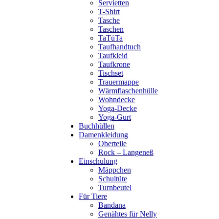
Servietten
T-Shirt
Tasche
Taschen
TaTüTa
Taufhandtuch
Taufkleid
Taufkrone
Tischset
Trauermappe
Wärmflaschenhülle
Wohndecke
Yoga-Decke
Yoga-Gurt
Buchhüllen
Damenkleidung
Oberteile
Rock – Langeneß
Einschulung
Mäppchen
Schultüte
Turnbeutel
Für Tiere
Bandana
Genähtes für Nelly