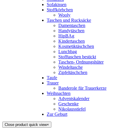
Sofakissen
Stoffkörbchen
Wooly
Taschen und Rucksäcke
Damentaschen
Handytäschen
HipBAg
Kindertaschen
Kosmetiktäschchen
Lunchbag
Stofftaschen bestickt
Taschen- Ordnungshüter
Windeltasche
Zipfeltäschchen
Taufe
Trauer
Banderole für Trauerkerze
Weihnachten
Adventskalender
Geschenke
Nikolausstiefel
Zur Geburt
Close product quick view
×