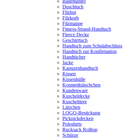
Bademantel
Duschtuch
Filzhut
Filzkorb
Filzmappe
Fitness-Strand-Handtuch
Fleece Decke
Geschirrtuch
Handtuch zum Schulabschluss
Handtuch zur Konfirmation
Handtücher
Jacke
Kapuzenhandtuch
Kissen
Kissenhülle
Kosmetiktäschchen
Kundenware
Kuscheldecke
Kuscheltiere
Lätzchen
LOGO-Bestickung
Picknickdecken
Poloshirts
Rucksack Rolltop
Schürze