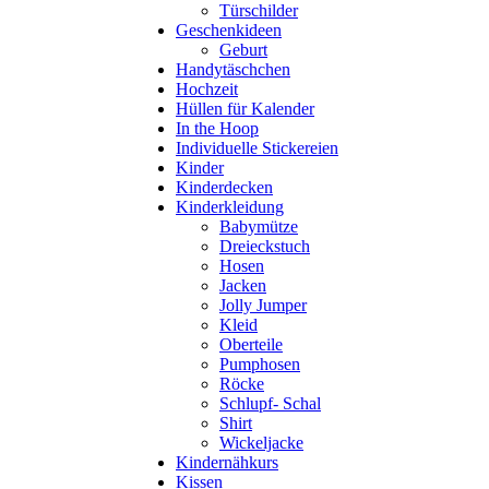
Türschilder
Geschenkideen
Geburt
Handytäschchen
Hochzeit
Hüllen für Kalender
In the Hoop
Individuelle Stickereien
Kinder
Kinderdecken
Kinderkleidung
Babymütze
Dreieckstuch
Hosen
Jacken
Jolly Jumper
Kleid
Oberteile
Pumphosen
Röcke
Schlupf- Schal
Shirt
Wickeljacke
Kindernähkurs
Kissen