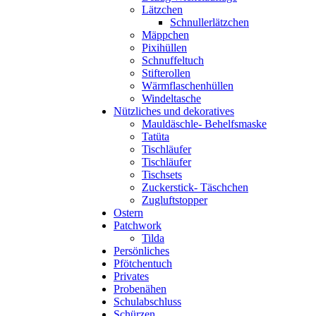
Lätzchen
Schnullerlätzchen
Mäppchen
Pixihüllen
Schnuffeltuch
Stifterollen
Wärmflaschenhüllen
Windeltasche
Nützliches und dekoratives
Mauldäschle- Behelfsmaske
Tatüta
Tischläufer
Tischläufer
Tischsets
Zuckerstick- Täschchen
Zugluftstopper
Ostern
Patchwork
Tilda
Persönliches
Pfötchentuch
Privates
Probenähen
Schulabschluss
Schürzen