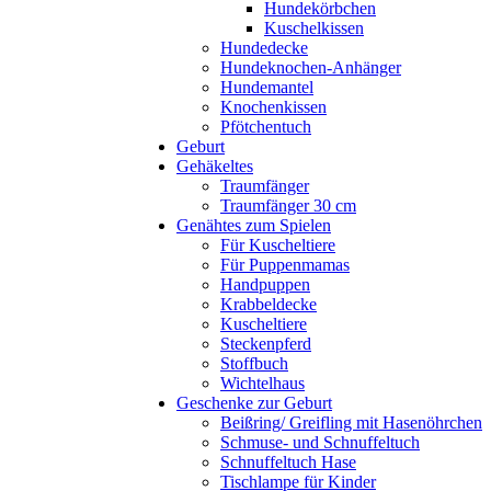
Hundekörbchen
Kuschelkissen
Hundedecke
Hundeknochen-Anhänger
Hundemantel
Knochenkissen
Pfötchentuch
Geburt
Gehäkeltes
Traumfänger
Traumfänger 30 cm
Genähtes zum Spielen
Für Kuscheltiere
Für Puppenmamas
Handpuppen
Krabbeldecke
Kuscheltiere
Steckenpferd
Stoffbuch
Wichtelhaus
Geschenke zur Geburt
Beißring/ Greifling mit Hasenöhrchen
Schmuse- und Schnuffeltuch
Schnuffeltuch Hase
Tischlampe für Kinder