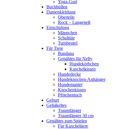
Yoga-Gurt
Buchhüllen
Damenkleidung
Oberteile
Rock – Langeneß
Einschulung
Mäppchen
Schultüte
Turnbeutel
Für Tiere
Bandana
Genähtes für Nelly
Hundekörbchen
Kuschelkissen
Hundedecke
Hundeknochen-Anhänger
Hundemantel
Knochenkissen
Pfötchentuch
Geburt
Gehäkeltes
Traumfänger
Traumfänger 30 cm
Genähtes zum Spielen
Für Kuscheltiere