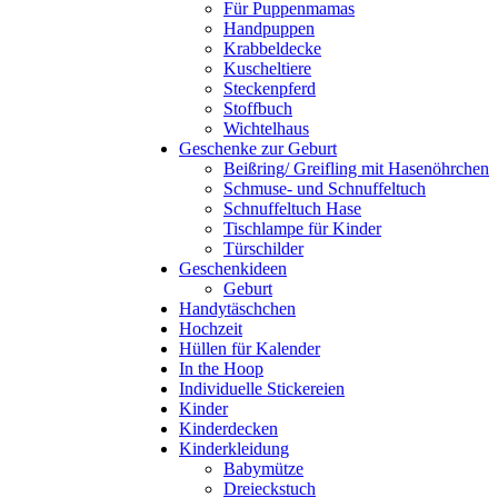
Für Puppenmamas
Handpuppen
Krabbeldecke
Kuscheltiere
Steckenpferd
Stoffbuch
Wichtelhaus
Geschenke zur Geburt
Beißring/ Greifling mit Hasenöhrchen
Schmuse- und Schnuffeltuch
Schnuffeltuch Hase
Tischlampe für Kinder
Türschilder
Geschenkideen
Geburt
Handytäschchen
Hochzeit
Hüllen für Kalender
In the Hoop
Individuelle Stickereien
Kinder
Kinderdecken
Kinderkleidung
Babymütze
Dreieckstuch