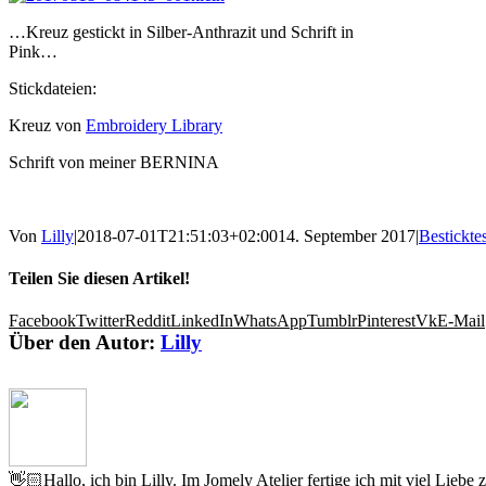
…Kreuz gestickt in Silber-Anthrazit und Schrift in
Pink…
Stickdateien:
Kreuz von
Embroidery Library
Schrift von meiner BERNINA
Von
Lilly
|
2018-07-01T21:51:03+02:00
14. September 2017
|
Bestickte
Teilen Sie diesen Artikel!
Facebook
Twitter
Reddit
LinkedIn
WhatsApp
Tumblr
Pinterest
Vk
E-Mail
Über den Autor:
Lilly
👋🏻Hallo, ich bin Lilly. Im Jomely Atelier fertige ich mit viel Lieb