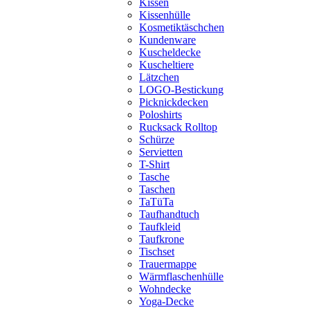
Kissen
Kissenhülle
Kosmetiktäschchen
Kundenware
Kuscheldecke
Kuscheltiere
Lätzchen
LOGO-Bestickung
Picknickdecken
Poloshirts
Rucksack Rolltop
Schürze
Servietten
T-Shirt
Tasche
Taschen
TaTüTa
Taufhandtuch
Taufkleid
Taufkrone
Tischset
Trauermappe
Wärmflaschenhülle
Wohndecke
Yoga-Decke