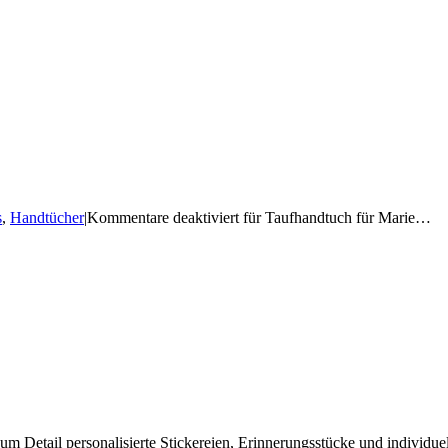
s
,
Handtücher
|
Kommentare deaktiviert
für Taufhandtuch für Marie…
e zum Detail personalisierte Stickereien, Erinnerungsstücke und individ