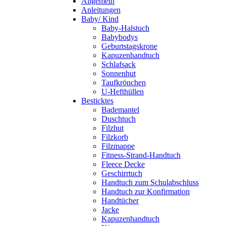
Allgemein
Anleitungen
Baby/ Kind
Baby-Halstuch
Babybodys
Geburtstagskrone
Kapuzenhandtuch
Schlafsack
Sonnenhut
Taufkrönchen
U-Hefthüllen
Besticktes
Bademantel
Duschtuch
Filzhut
Filzkorb
Filzmappe
Fitness-Strand-Handtuch
Fleece Decke
Geschirrtuch
Handtuch zum Schulabschluss
Handtuch zur Konfirmation
Handtücher
Jacke
Kapuzenhandtuch