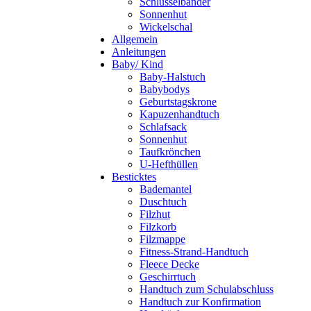
Schlüsselbänder
Sonnenhut
Wickelschal
Allgemein
Anleitungen
Baby/ Kind
Baby-Halstuch
Babybodys
Geburtstagskrone
Kapuzenhandtuch
Schlafsack
Sonnenhut
Taufkrönchen
U-Hefthüllen
Besticktes
Bademantel
Duschtuch
Filzhut
Filzkorb
Filzmappe
Fitness-Strand-Handtuch
Fleece Decke
Geschirrtuch
Handtuch zum Schulabschluss
Handtuch zur Konfirmation