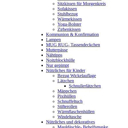
Sitzkissen für Morgenkreis
Sofakissen
Stuhlbezug
Wärmekissen
Yoga-Bolster
Zirbenkissen
Kommunion & Konfirmation
Lampen
MUG RUG- Tassendeckchen
Mutterpässe
Nähtipps
Noitzblockhülle
Nur gepimpt
Nützliches für Kinder
Bezug Wickelauflage
Lätzchen
Schnullerlätzchen
Mäppchen
Pixihüllen
Schnuffeltuch
Stifterollen
Wärmflaschenhüllen
Windeltasche
Nützliches und dekoratives
Mauldäschle- Behelfsmaske