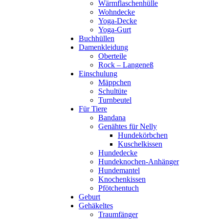
Wärmflaschenhülle
Wohndecke
Yoga-Decke
Yoga-Gurt
Buchhüllen
Damenkleidung
Oberteile
Rock – Langeneß
Einschulung
Mäppchen
Schultüte
Turnbeutel
Für Tiere
Bandana
Genähtes für Nelly
Hundekörbchen
Kuschelkissen
Hundedecke
Hundeknochen-Anhänger
Hundemantel
Knochenkissen
Pfötchentuch
Geburt
Gehäkeltes
Traumfänger