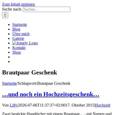
Zum Inhalt springen
Suche nach:
Startseite
Blog
Über mich
Galerie
Kontakt
Shop
Brautpaar Geschenk
Startseite
/
Schlagwort:
Brautpaar Geschenk
…und noch ein Hochzeitsgeschenk…
Von
Lilly
|
2026-07-06T11:37:37+02:00
17. Oktober 2015
|
Hochzeit
|
Zwei bestickte Handtücher mit einem Brautpaar... ...mit Namen und