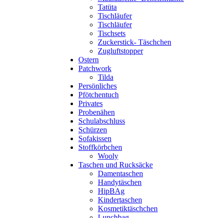
Tatüta
Tischläufer
Tischläufer
Tischsets
Zuckerstick- Täschchen
Zugluftstopper
Ostern
Patchwork
Tilda
Persönliches
Pfötchentuch
Privates
Probenähen
Schulabschluss
Schürzen
Sofakissen
Stoffkörbchen
Wooly
Taschen und Rucksäcke
Damentaschen
Handytäschen
HipBAg
Kindertaschen
Kosmetiktäschchen
Lunchbag