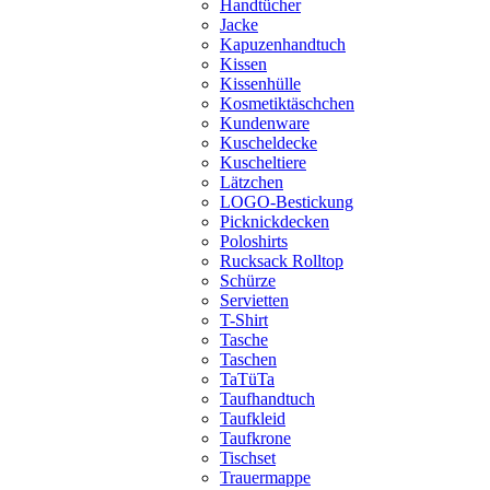
Handtücher
Jacke
Kapuzenhandtuch
Kissen
Kissenhülle
Kosmetiktäschchen
Kundenware
Kuscheldecke
Kuscheltiere
Lätzchen
LOGO-Bestickung
Picknickdecken
Poloshirts
Rucksack Rolltop
Schürze
Servietten
T-Shirt
Tasche
Taschen
TaTüTa
Taufhandtuch
Taufkleid
Taufkrone
Tischset
Trauermappe