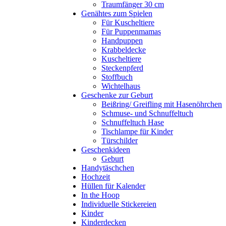
Traumfänger 30 cm
Genähtes zum Spielen
Für Kuscheltiere
Für Puppenmamas
Handpuppen
Krabbeldecke
Kuscheltiere
Steckenpferd
Stoffbuch
Wichtelhaus
Geschenke zur Geburt
Beißring/ Greifling mit Hasenöhrchen
Schmuse- und Schnuffeltuch
Schnuffeltuch Hase
Tischlampe für Kinder
Türschilder
Geschenkideen
Geburt
Handytäschchen
Hochzeit
Hüllen für Kalender
In the Hoop
Individuelle Stickereien
Kinder
Kinderdecken