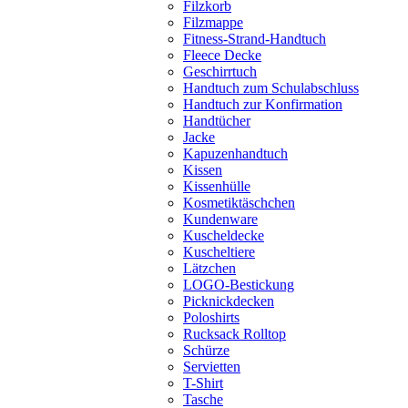
Filzkorb
Filzmappe
Fitness-Strand-Handtuch
Fleece Decke
Geschirrtuch
Handtuch zum Schulabschluss
Handtuch zur Konfirmation
Handtücher
Jacke
Kapuzenhandtuch
Kissen
Kissenhülle
Kosmetiktäschchen
Kundenware
Kuscheldecke
Kuscheltiere
Lätzchen
LOGO-Bestickung
Picknickdecken
Poloshirts
Rucksack Rolltop
Schürze
Servietten
T-Shirt
Tasche