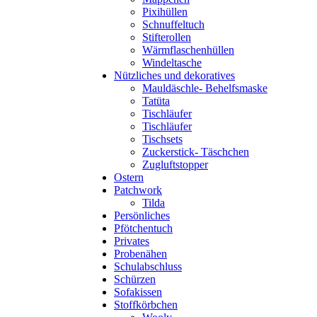
Pixihüllen
Schnuffeltuch
Stifterollen
Wärmflaschenhüllen
Windeltasche
Nützliches und dekoratives
Mauldäschle- Behelfsmaske
Tatüta
Tischläufer
Tischläufer
Tischsets
Zuckerstick- Täschchen
Zugluftstopper
Ostern
Patchwork
Tilda
Persönliches
Pfötchentuch
Privates
Probenähen
Schulabschluss
Schürzen
Sofakissen
Stoffkörbchen