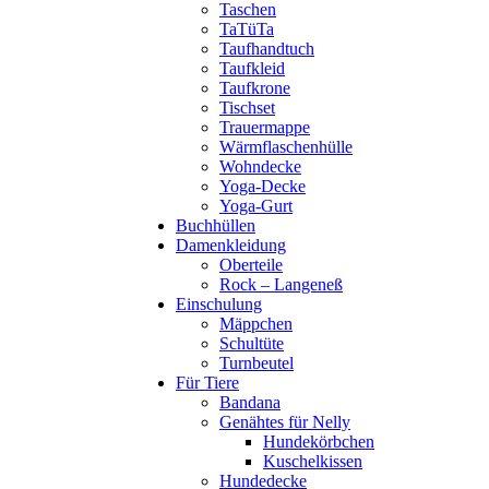
Taschen
TaTüTa
Taufhandtuch
Taufkleid
Taufkrone
Tischset
Trauermappe
Wärmflaschenhülle
Wohndecke
Yoga-Decke
Yoga-Gurt
Buchhüllen
Damenkleidung
Oberteile
Rock – Langeneß
Einschulung
Mäppchen
Schultüte
Turnbeutel
Für Tiere
Bandana
Genähtes für Nelly
Hundekörbchen
Kuschelkissen
Hundedecke