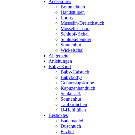
Accessoires
Bommeltuch
Handstulpen
Loops
Musselin-Dreieckstuch
Musselin-Loop
Schlupf- Schal
Schlüsselbänder
Sonnenhut
Wickelschal
Allgemein
Anleitungen
Baby/ Kind
Baby-Halstuch
Babybodys
Geburtstagskrone
Kapuzenhandtuch
Schlafsack
Sonnenhut
Taufkrönchen
U-Hefthüllen
Besticktes
Bademantel
Duschtuch
Filzhut