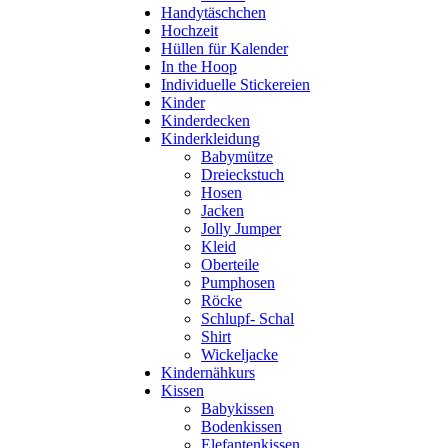
Handytäschchen
Hochzeit
Hüllen für Kalender
In the Hoop
Individuelle Stickereien
Kinder
Kinderdecken
Kinderkleidung
Babymütze
Dreieckstuch
Hosen
Jacken
Jolly Jumper
Kleid
Oberteile
Pumphosen
Röcke
Schlupf- Schal
Shirt
Wickeljacke
Kindernähkurs
Kissen
Babykissen
Bodenkissen
Elefantenkissen