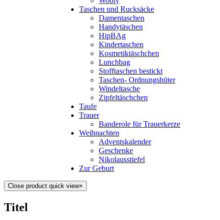
Wooly
Taschen und Rucksäcke
Damentaschen
Handytäschen
HipBAg
Kindertaschen
Kosmetiktäschchen
Lunchbag
Stofftaschen bestickt
Taschen- Ordnungshüter
Windeltasche
Zipfeltäschchen
Taufe
Trauer
Banderole für Trauerkerze
Weihnachten
Adventskalender
Geschenke
Nikolausstiefel
Zur Geburt
Close product quick view
×
Titel