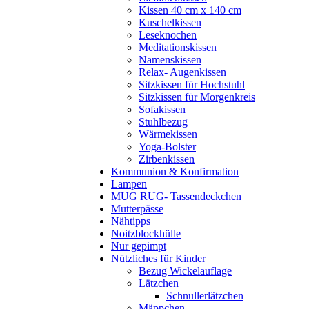
Kissen 40 cm x 140 cm
Kuschelkissen
Leseknochen
Meditationskissen
Namenskissen
Relax- Augenkissen
Sitzkissen für Hochstuhl
Sitzkissen für Morgenkreis
Sofakissen
Stuhlbezug
Wärmekissen
Yoga-Bolster
Zirbenkissen
Kommunion & Konfirmation
Lampen
MUG RUG- Tassendeckchen
Mutterpässe
Nähtipps
Noitzblockhülle
Nur gepimpt
Nützliches für Kinder
Bezug Wickelauflage
Lätzchen
Schnullerlätzchen
Mäppchen