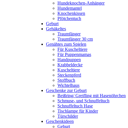
Hundeknochen-Anhänger
Hundemantel
Knochenkissen
Pfötchentuch
Geburt
Gehäkeltes
Traumfänger
Traumfänger 30 cm
Genähtes zum Spielen
Für Kuscheltiere
Für Puppenmamas
Handpuppen
Krabbeldecke
Kuscheltiere
Steckenpferd
Stoffbuch
Wichtelhaus
Geschenke zur Geburt
Beißring/ Greifling mit Hasenöhrchen
Schmuse- und Schnuffeltuch
Schnuffeltuch Hase
Tischlampe für Kinder
Türschilder
Geschenkideen
Geburt