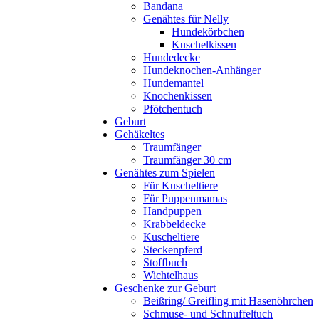
Bandana
Genähtes für Nelly
Hundekörbchen
Kuschelkissen
Hundedecke
Hundeknochen-Anhänger
Hundemantel
Knochenkissen
Pfötchentuch
Geburt
Gehäkeltes
Traumfänger
Traumfänger 30 cm
Genähtes zum Spielen
Für Kuscheltiere
Für Puppenmamas
Handpuppen
Krabbeldecke
Kuscheltiere
Steckenpferd
Stoffbuch
Wichtelhaus
Geschenke zur Geburt
Beißring/ Greifling mit Hasenöhrchen
Schmuse- und Schnuffeltuch