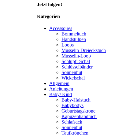
Jetzt folgen!
Kategorien
Accessoires
Bommeltuch
Handstulpen
Loops
Musselin-Dreieckstuch
Musselin-Loop
Schlupf- Schal
Schlüsselbänder
Sonnenhut
Wickelschal
Allgemein
Anleitungen
Baby/ Kind
Baby-Halstuch
Babybodys
Geburtstagskrone
Kapuzenhandtuch
Schlafsack
Sonnenhut
Taufkrönchen