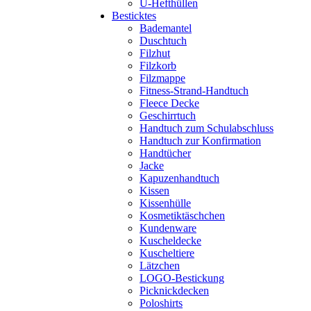
U-Hefthüllen
Besticktes
Bademantel
Duschtuch
Filzhut
Filzkorb
Filzmappe
Fitness-Strand-Handtuch
Fleece Decke
Geschirrtuch
Handtuch zum Schulabschluss
Handtuch zur Konfirmation
Handtücher
Jacke
Kapuzenhandtuch
Kissen
Kissenhülle
Kosmetiktäschchen
Kundenware
Kuscheldecke
Kuscheltiere
Lätzchen
LOGO-Bestickung
Picknickdecken
Poloshirts