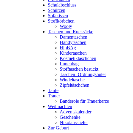
Schulabschluss
Schürzen
Sofakissen
Stoffkörbchen
Wooly
Taschen und Rucksäcke
Damentaschen
Handytäschen
HipBAg
Kindertaschen
Kosmetiktäschchen
Lunchbag
Stofftaschen bestickt
Taschen- Ordnungshüter
Windeltasche
Zipfeltäschchen
Taufe
Trauer
Banderole für Trauerkerze
Weihnachten
Adventskalender
Geschenke
Nikolausstiefel
Zur Geburt