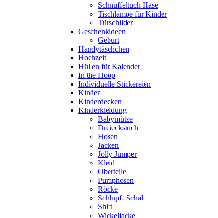
Schnuffeltuch Hase
Tischlampe für Kinder
Türschilder
Geschenkideen
Geburt
Handytäschchen
Hochzeit
Hüllen für Kalender
In the Hoop
Individuelle Stickereien
Kinder
Kinderdecken
Kinderkleidung
Babymütze
Dreieckstuch
Hosen
Jacken
Jolly Jumper
Kleid
Oberteile
Pumphosen
Röcke
Schlupf- Schal
Shirt
Wickeljacke