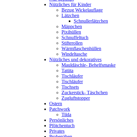
Nützliches für Kinder
Bezug Wickelauflage
Lätzchen
Schnullerlätzchen
Mäppchen
Pixihüllen
Schnuffeltuch
Stifterollen
Wärmflaschenhüllen
Windeltasche
Nützliches und dekoratives
Mauldäschle- Behelfsmaske
Tatüta
Tischläufer
Tischläufer
Tischsets
Zuckerstick- Täschchen
Zugluftstopper
Ostern
Patchwork
Tilda
Persönliches
Pfötchentuch
Privates
Probenähen