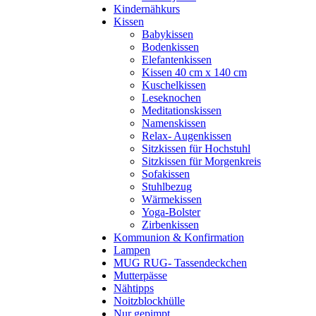
Kindernähkurs
Kissen
Babykissen
Bodenkissen
Elefantenkissen
Kissen 40 cm x 140 cm
Kuschelkissen
Leseknochen
Meditationskissen
Namenskissen
Relax- Augenkissen
Sitzkissen für Hochstuhl
Sitzkissen für Morgenkreis
Sofakissen
Stuhlbezug
Wärmekissen
Yoga-Bolster
Zirbenkissen
Kommunion & Konfirmation
Lampen
MUG RUG- Tassendeckchen
Mutterpässe
Nähtipps
Noitzblockhülle
Nur gepimpt