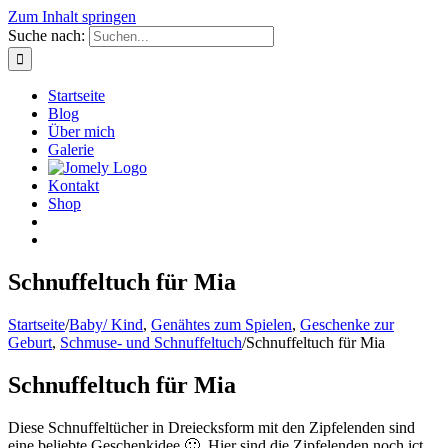
Zum Inhalt springen
Suche nach:
Startseite
Blog
Über mich
Galerie
Kontakt
Shop
Schnuffeltuch für Mia
Startseite
/
Baby/ Kind
,
Genähtes zum Spielen
,
Geschenke zur
Geburt
,
Schmuse- und Schnuffeltuch
/
Schnuffeltuch für Mia
Schnuffeltuch für Mia
Diese Schnuffeltücher in Dreiecksform mit den Zipfelenden sind
eine beliebte Geschenkidee 🙂 Hier sind die Zipfelenden noch ict