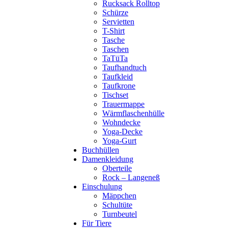
Rucksack Rolltop
Schürze
Servietten
T-Shirt
Tasche
Taschen
TaTüTa
Taufhandtuch
Taufkleid
Taufkrone
Tischset
Trauermappe
Wärmflaschenhülle
Wohndecke
Yoga-Decke
Yoga-Gurt
Buchhüllen
Damenkleidung
Oberteile
Rock – Langeneß
Einschulung
Mäppchen
Schultüte
Turnbeutel
Für Tiere