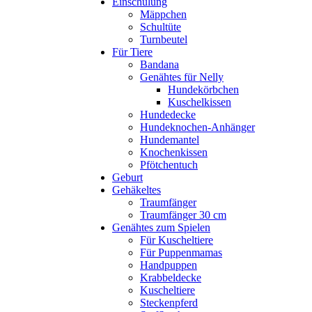
Einschulung
Mäppchen
Schultüte
Turnbeutel
Für Tiere
Bandana
Genähtes für Nelly
Hundekörbchen
Kuschelkissen
Hundedecke
Hundeknochen-Anhänger
Hundemantel
Knochenkissen
Pfötchentuch
Geburt
Gehäkeltes
Traumfänger
Traumfänger 30 cm
Genähtes zum Spielen
Für Kuscheltiere
Für Puppenmamas
Handpuppen
Krabbeldecke
Kuscheltiere
Steckenpferd