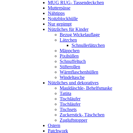
MUG RUG- Tassendeckchen
Mutterpässe
Nähtipps
Noitzblockhülle
Nur gepimpt
Nützliches für Kinder
Bezug Wickelauflage
Lätzchen
Schnullerlätzchen
Mäppchen
Pixihüllen
Schnuffeltuch
Stifterollen
Wärmflaschenhüllen
Windeltasche
Nützliches und dekoratives
Mauldäschle- Behelfsmaske
Tatüta
Tischläufer
Tischläufer
Tischsets
Zuckerstick- Täschchen
Zugluftstopper
Ostern
Patchwork