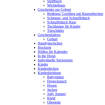
Stoffbuch
Wichtelhaus
Geschenke zur Geburt
Beißring/ Greifling mit Hasenöhrchen
Schmuse- und Schnuffeltuch
Schnuffeltuch Hase
Tischlampe für Kinder
Türschilder
Geschenkideen
Geburt
Handytäschchen
Hochzeit
Hüllen für Kalender
In the Hoop
Individuelle Stickereien
Kinder
Kinderdecken
Kinderkleidung
Babymütze
Dreieckstuch
Hosen
Jacken
Jolly Jumper
Kleid
Oberteile