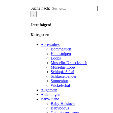
Suche nach:
Jetzt folgen!
Kategorien
Accessoires
Bommeltuch
Handstulpen
Loops
Musselin-Dreieckstuch
Musselin-Loop
Schlupf- Schal
Schlüsselbänder
Sonnenhut
Wickelschal
Allgemein
Anleitungen
Baby/ Kind
Baby-Halstuch
Babybodys
Geburtstagskrone