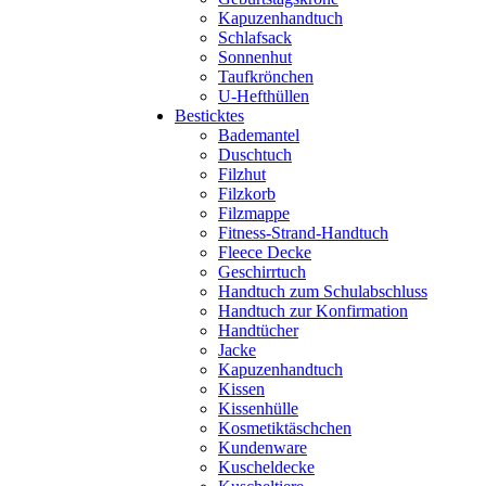
Kapuzenhandtuch
Schlafsack
Sonnenhut
Taufkrönchen
U-Hefthüllen
Besticktes
Bademantel
Duschtuch
Filzhut
Filzkorb
Filzmappe
Fitness-Strand-Handtuch
Fleece Decke
Geschirrtuch
Handtuch zum Schulabschluss
Handtuch zur Konfirmation
Handtücher
Jacke
Kapuzenhandtuch
Kissen
Kissenhülle
Kosmetiktäschchen
Kundenware
Kuscheldecke