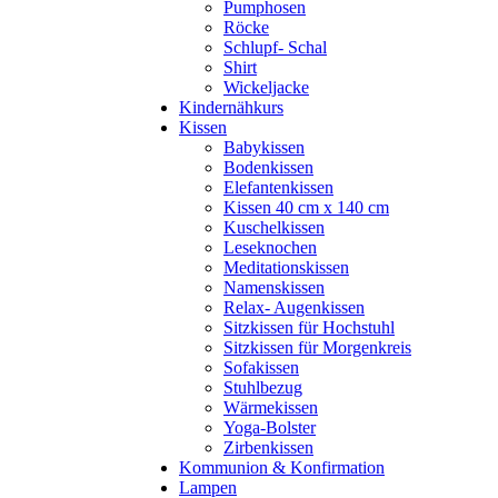
Pumphosen
Röcke
Schlupf- Schal
Shirt
Wickeljacke
Kindernähkurs
Kissen
Babykissen
Bodenkissen
Elefantenkissen
Kissen 40 cm x 140 cm
Kuschelkissen
Leseknochen
Meditationskissen
Namenskissen
Relax- Augenkissen
Sitzkissen für Hochstuhl
Sitzkissen für Morgenkreis
Sofakissen
Stuhlbezug
Wärmekissen
Yoga-Bolster
Zirbenkissen
Kommunion & Konfirmation
Lampen