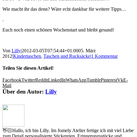
Wie macht ihr das denn? Wäre echt dankbar für weitere Tipps…
.
Euch noch einen schönen Wochenstart und bleibt gesund!
Von
Lilly
|
2012-03-05T07:54:44+01:00
05. März
2012
|
Kindertaschen
,
Taschen und Rucksäcke
|
1 Kommentar
Teilen Sie diesen Artikel!
Facebook
Twitter
Reddit
LinkedIn
WhatsApp
Tumblr
Pinterest
Vk
E-
Mail
Über den Autor:
Lilly
👋🏻Hallo, ich bin Lilly. Im Jomely Atelier fertige ich mit viel Liebe
zum Detail personalisierte Stickereien, Erinnerungsstücke und