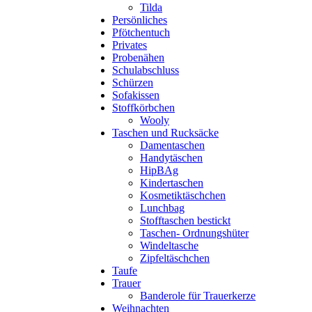
Tilda
Persönliches
Pfötchentuch
Privates
Probenähen
Schulabschluss
Schürzen
Sofakissen
Stoffkörbchen
Wooly
Taschen und Rucksäcke
Damentaschen
Handytäschen
HipBAg
Kindertaschen
Kosmetiktäschchen
Lunchbag
Stofftaschen bestickt
Taschen- Ordnungshüter
Windeltasche
Zipfeltäschchen
Taufe
Trauer
Banderole für Trauerkerze
Weihnachten