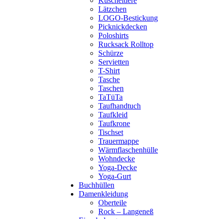
Kuscheltiere
Lätzchen
LOGO-Bestickung
Picknickdecken
Poloshirts
Rucksack Rolltop
Schürze
Servietten
T-Shirt
Tasche
Taschen
TaTüTa
Taufhandtuch
Taufkleid
Taufkrone
Tischset
Trauermappe
Wärmflaschenhülle
Wohndecke
Yoga-Decke
Yoga-Gurt
Buchhüllen
Damenkleidung
Oberteile
Rock – Langeneß