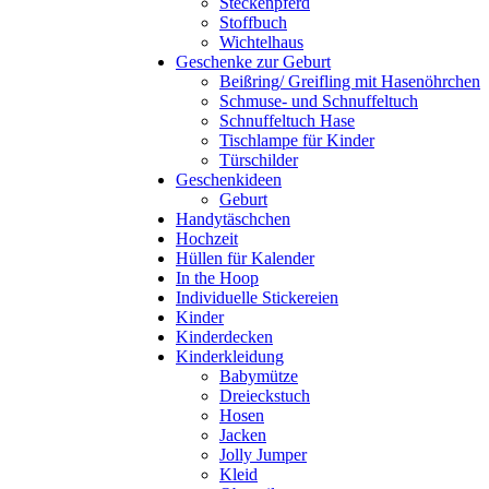
Steckenpferd
Stoffbuch
Wichtelhaus
Geschenke zur Geburt
Beißring/ Greifling mit Hasenöhrchen
Schmuse- und Schnuffeltuch
Schnuffeltuch Hase
Tischlampe für Kinder
Türschilder
Geschenkideen
Geburt
Handytäschchen
Hochzeit
Hüllen für Kalender
In the Hoop
Individuelle Stickereien
Kinder
Kinderdecken
Kinderkleidung
Babymütze
Dreieckstuch
Hosen
Jacken
Jolly Jumper
Kleid