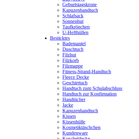
Geburtstagskrone
Kapuzenhandtuch
Schlafsack
Sonnenhut
Taufkrönchen
U-Hefthüllen
Besticktes
Bademantel
Duschtuch
Filzhut
Filzkorb
Filzmappe
Fitness-Strand-Handtuch
Fleece Decke
Geschirrtuch
Handtuch zum Schulabschluss
Handtuch zur Konfirmation
Handtücher
Jacke
Kapuzenhandtuch
Kissen
Kissenhülle
Kosmetiktäschchen
Kundenware
Kuscheldecke