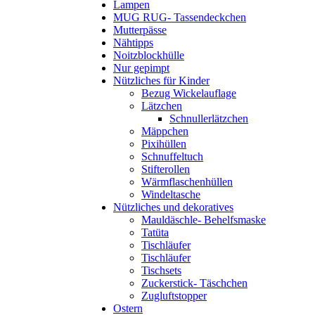
Lampen
MUG RUG- Tassendeckchen
Mutterpässe
Nähtipps
Noitzblockhülle
Nur gepimpt
Nützliches für Kinder
Bezug Wickelauflage
Lätzchen
Schnullerlätzchen
Mäppchen
Pixihüllen
Schnuffeltuch
Stifterollen
Wärmflaschenhüllen
Windeltasche
Nützliches und dekoratives
Mauldäschle- Behelfsmaske
Tatüta
Tischläufer
Tischläufer
Tischsets
Zuckerstick- Täschchen
Zugluftstopper
Ostern