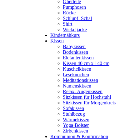
Oberteile
Pumphosen
Röcke
Schlupf- Schal
Shirt
Wickeljacke
Kindernähkurs
Kissen
Babykissen
Bodenkissen
Elefantenkissen
Kissen 40 cm x 140 cm
Kuschelkissen
Leseknochen
Meditationskissen
Namenskissen
Relax- Augenkissen
Sitzkissen für Hochstuhl
Sitzkissen für Morgenkreis
Sofakissen
Stuhlbezug
Wärmekissen
Yoga-Bolster
Zirbenkissen
Kommunion & Konfirmation