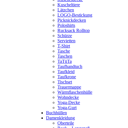
Kuscheltiere
Lätzchen
LOGO-Bestickung
Picknickdecken
Poloshirts
Rucksack Rolltop
Schürze
Servietten
T-Shirt
Tasche
Taschen
TaTüTa
Taufhandtuch
Taufkleid
Taufkrone
Tischset
Trauermappe
Wärmflaschenhülle
Wohndecke
Yoga-Decke
Yoga-Gurt
Buchhüllen
Damenkleidung
Oberteile