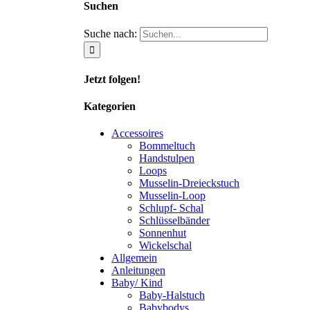
Suchen
Suche nach:
Jetzt folgen!
Kategorien
Accessoires
Bommeltuch
Handstulpen
Loops
Musselin-Dreieckstuch
Musselin-Loop
Schlupf- Schal
Schlüsselbänder
Sonnenhut
Wickelschal
Allgemein
Anleitungen
Baby/ Kind
Baby-Halstuch
Babybodys