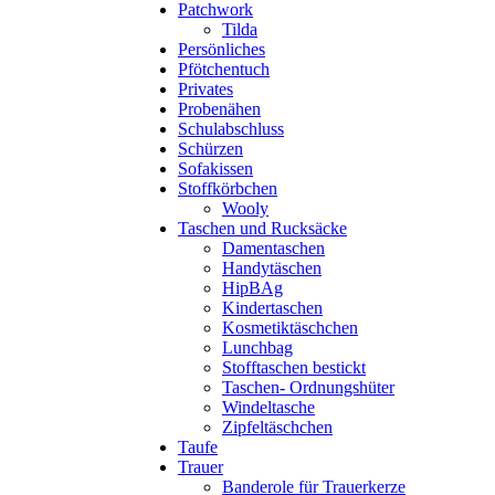
Patchwork
Tilda
Persönliches
Pfötchentuch
Privates
Probenähen
Schulabschluss
Schürzen
Sofakissen
Stoffkörbchen
Wooly
Taschen und Rucksäcke
Damentaschen
Handytäschen
HipBAg
Kindertaschen
Kosmetiktäschchen
Lunchbag
Stofftaschen bestickt
Taschen- Ordnungshüter
Windeltasche
Zipfeltäschchen
Taufe
Trauer
Banderole für Trauerkerze