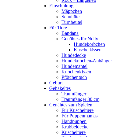
Rock – Langeneß
Einschulung
Mäppchen
Schultüte
Turnbeutel
Für Tiere
Bandana
Genähtes für Nelly
Hundekörbchen
Kuschelkissen
Hundedecke
Hundeknochen-Anhänger
Hundemantel
Knochenkissen
Pfötchentuch
Geburt
Gehäkeltes
Traumfänger
Traumfänger 30 cm
Genähtes zum Spielen
Für Kuscheltiere
Für Puppenmamas
Handpuppen
Krabbeldecke
Kuscheltiere