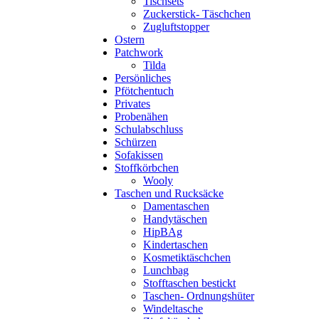
Tischsets
Zuckerstick- Täschchen
Zugluftstopper
Ostern
Patchwork
Tilda
Persönliches
Pfötchentuch
Privates
Probenähen
Schulabschluss
Schürzen
Sofakissen
Stoffkörbchen
Wooly
Taschen und Rucksäcke
Damentaschen
Handytäschen
HipBAg
Kindertaschen
Kosmetiktäschchen
Lunchbag
Stofftaschen bestickt
Taschen- Ordnungshüter
Windeltasche