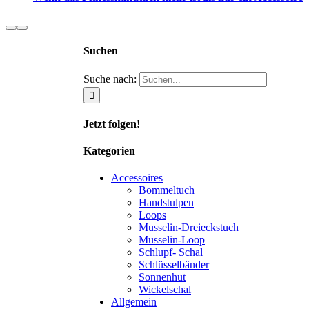
Suchen
Suche nach:
Jetzt folgen!
Kategorien
Accessoires
Bommeltuch
Handstulpen
Loops
Musselin-Dreieckstuch
Musselin-Loop
Schlupf- Schal
Schlüsselbänder
Sonnenhut
Wickelschal
Allgemein