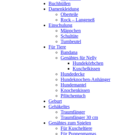
Buchhüllen
Damenkleidung
Oberteile
Rock – Langeneß
Einschulung
Mäppchen
Schultüte
Turnbeutel
Für Tiere
Bandana
Genähtes für Nelly
Hundekörbchen
Kuschelkissen
Hundedecke
Hundeknochen-Anhänger
Hundemantel
Knochenkissen
Pfötchentuch
Geburt
Gehäkeltes
Traumfänger
Traumfänger 30 cm
Genähtes zum Spielen
Für Kuscheltiere
Für Puppenmamas