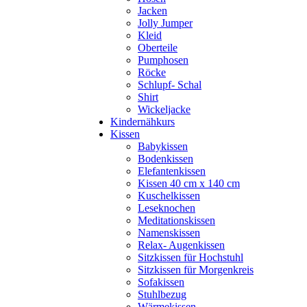
Jacken
Jolly Jumper
Kleid
Oberteile
Pumphosen
Röcke
Schlupf- Schal
Shirt
Wickeljacke
Kindernähkurs
Kissen
Babykissen
Bodenkissen
Elefantenkissen
Kissen 40 cm x 140 cm
Kuschelkissen
Leseknochen
Meditationskissen
Namenskissen
Relax- Augenkissen
Sitzkissen für Hochstuhl
Sitzkissen für Morgenkreis
Sofakissen
Stuhlbezug
Wärmekissen