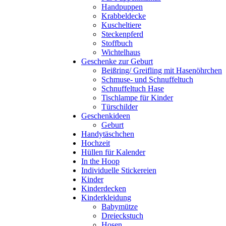
Handpuppen
Krabbeldecke
Kuscheltiere
Steckenpferd
Stoffbuch
Wichtelhaus
Geschenke zur Geburt
Beißring/ Greifling mit Hasenöhrchen
Schmuse- und Schnuffeltuch
Schnuffeltuch Hase
Tischlampe für Kinder
Türschilder
Geschenkideen
Geburt
Handytäschchen
Hochzeit
Hüllen für Kalender
In the Hoop
Individuelle Stickereien
Kinder
Kinderdecken
Kinderkleidung
Babymütze
Dreieckstuch
Hosen