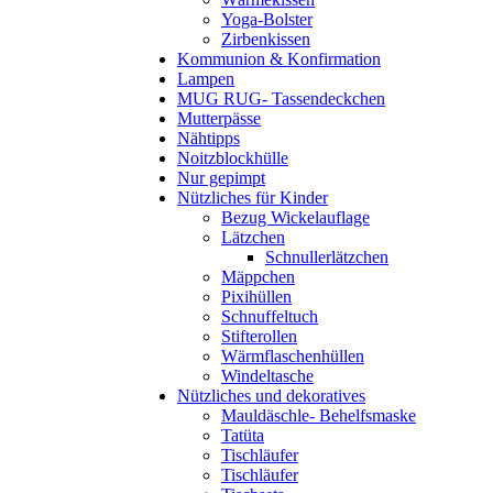
Yoga-Bolster
Zirbenkissen
Kommunion & Konfirmation
Lampen
MUG RUG- Tassendeckchen
Mutterpässe
Nähtipps
Noitzblockhülle
Nur gepimpt
Nützliches für Kinder
Bezug Wickelauflage
Lätzchen
Schnullerlätzchen
Mäppchen
Pixihüllen
Schnuffeltuch
Stifterollen
Wärmflaschenhüllen
Windeltasche
Nützliches und dekoratives
Mauldäschle- Behelfsmaske
Tatüta
Tischläufer
Tischläufer