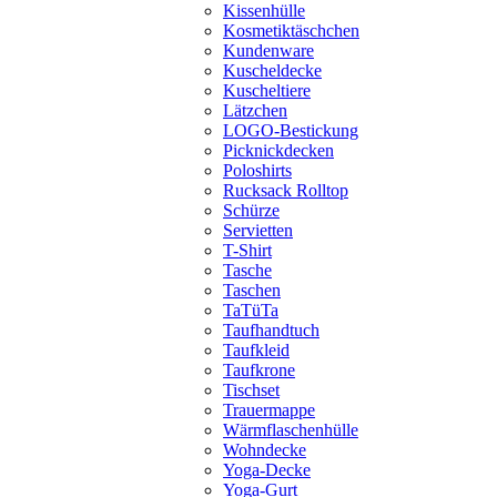
Kissenhülle
Kosmetiktäschchen
Kundenware
Kuscheldecke
Kuscheltiere
Lätzchen
LOGO-Bestickung
Picknickdecken
Poloshirts
Rucksack Rolltop
Schürze
Servietten
T-Shirt
Tasche
Taschen
TaTüTa
Taufhandtuch
Taufkleid
Taufkrone
Tischset
Trauermappe
Wärmflaschenhülle
Wohndecke
Yoga-Decke
Yoga-Gurt