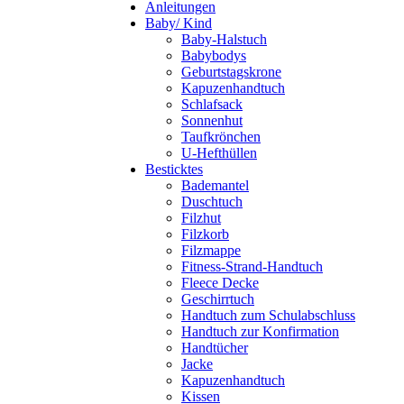
Anleitungen
Baby/ Kind
Baby-Halstuch
Babybodys
Geburtstagskrone
Kapuzenhandtuch
Schlafsack
Sonnenhut
Taufkrönchen
U-Hefthüllen
Besticktes
Bademantel
Duschtuch
Filzhut
Filzkorb
Filzmappe
Fitness-Strand-Handtuch
Fleece Decke
Geschirrtuch
Handtuch zum Schulabschluss
Handtuch zur Konfirmation
Handtücher
Jacke
Kapuzenhandtuch
Kissen