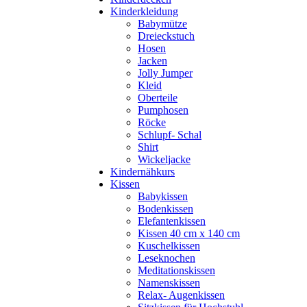
Kinderkleidung
Babymütze
Dreieckstuch
Hosen
Jacken
Jolly Jumper
Kleid
Oberteile
Pumphosen
Röcke
Schlupf- Schal
Shirt
Wickeljacke
Kindernähkurs
Kissen
Babykissen
Bodenkissen
Elefantenkissen
Kissen 40 cm x 140 cm
Kuschelkissen
Leseknochen
Meditationskissen
Namenskissen
Relax- Augenkissen