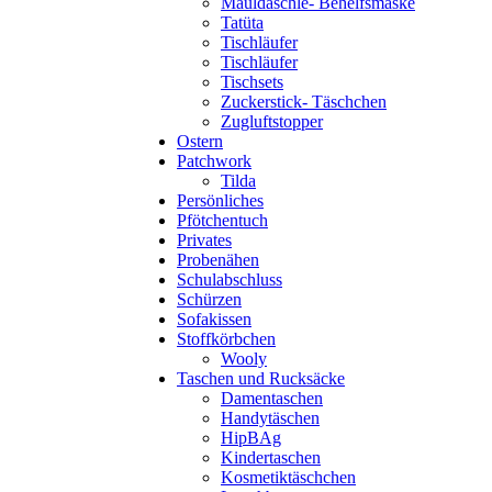
Mauldäschle- Behelfsmaske
Tatüta
Tischläufer
Tischläufer
Tischsets
Zuckerstick- Täschchen
Zugluftstopper
Ostern
Patchwork
Tilda
Persönliches
Pfötchentuch
Privates
Probenähen
Schulabschluss
Schürzen
Sofakissen
Stoffkörbchen
Wooly
Taschen und Rucksäcke
Damentaschen
Handytäschen
HipBAg
Kindertaschen
Kosmetiktäschchen