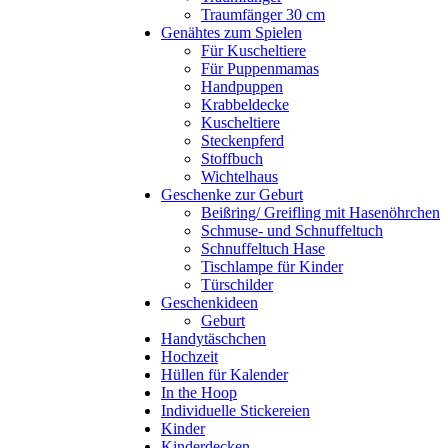
Traumfänger 30 cm
Genähtes zum Spielen
Für Kuscheltiere
Für Puppenmamas
Handpuppen
Krabbeldecke
Kuscheltiere
Steckenpferd
Stoffbuch
Wichtelhaus
Geschenke zur Geburt
Beißring/ Greifling mit Hasenöhrchen
Schmuse- und Schnuffeltuch
Schnuffeltuch Hase
Tischlampe für Kinder
Türschilder
Geschenkideen
Geburt
Handytäschchen
Hochzeit
Hüllen für Kalender
In the Hoop
Individuelle Stickereien
Kinder
Kinderdecken