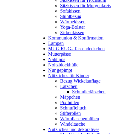
Sitzkissen für Hochstuhl
Sitzkissen für Morgenkreis
Sofakissen
Stuhlbezug
Wärmekissen
Yoga-Bolster
Zirbenkissen
Kommunion & Konfirmation
Lampen
MUG RUG- Tassendeckchen
Mutterpässe
Nähtipps
Noitzblockhülle
Nur gepimpt
Nützliches für Kinder
Bezug Wickelauflage
Lätzchen
Schnullerlätzchen
Mäppchen
Pixihüllen
Schnuffeltuch
Stifterollen
Wärmflaschenhüllen
Windeltasche
Nützliches und dekoratives