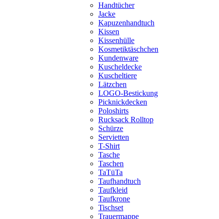
Handtücher
Jacke
Kapuzenhandtuch
Kissen
Kissenhülle
Kosmetiktäschchen
Kundenware
Kuscheldecke
Kuscheltiere
Lätzchen
LOGO-Bestickung
Picknickdecken
Poloshirts
Rucksack Rolltop
Schürze
Servietten
T-Shirt
Tasche
Taschen
TaTüTa
Taufhandtuch
Taufkleid
Taufkrone
Tischset
Trauermappe