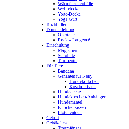
Wärmflaschenhülle
Wohndecke
Yoga-Decke
Yoga-Gurt
Buchhüllen
Damenkleidung
Oberteile
Rock – Langeneß
Einschulung
Mäppchen
Schultüte
Turnbeutel
Für Tiere
Bandana
Genähtes für Nelly
Hundekörbchen
Kuschelkissen
Hundedecke
Hundeknochen-Anhänger
Hundemantel
Knochenkissen
Pfötchentuch
Geburt
Gehäkeltes
Traumfänger