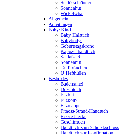
Schlüsselbänder
Sonnenhut
Wickelschal
Allgemein
Anleitungen
Baby/ Kind
Baby-Halstuch
Babybodys
Geburtstagskrone
Kapuzenhandtuch
Schlafsack
Sonnenhut
Taufkrönchen
U-Hefthüllen
Besticktes
Bademantel
Duschtuch
Filzhut
Filzkorb
Filzmappe
Fitness-Strand-Handtuch
Fleece Decke
Geschirrtuch
Handtuch zum Schulabschluss
Handtuch zur Konfirmation