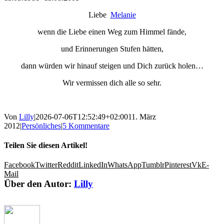
Liebe
Melanie
wenn die Liebe einen Weg zum Himmel fände,
und Erinnerungen Stufen hätten,
dann würden wir hinauf steigen und Dich zurück holen…
Wir vermissen dich alle so sehr.
Von
Lilly
|
2026-07-06T12:52:49+02:00
11. März
2012
|
Persönliches
|
5 Kommentare
Teilen Sie diesen Artikel!
Facebook
Twitter
Reddit
LinkedIn
WhatsApp
Tumblr
Pinterest
Vk
E-
Mail
Über den Autor:
Lilly