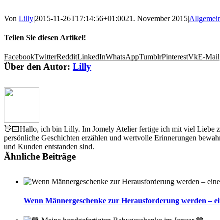
Von
Lilly
|
2015-11-26T17:14:56+01:00
21. November 2015
|
Allgemei
Teilen Sie diesen Artikel!
Facebook
Twitter
Reddit
LinkedIn
WhatsApp
Tumblr
Pinterest
Vk
E-Mail
Über den Autor:
Lilly
👋🏻Hallo, ich bin Lilly. Im Jomely Atelier fertige ich mit viel Lieb
persönliche Geschichten erzählen und wertvolle Erinnerungen bewahr
und Kunden entstanden sind.
Ähnliche Beiträge
Wenn Männergeschenke zur Herausforderung werden – eine 