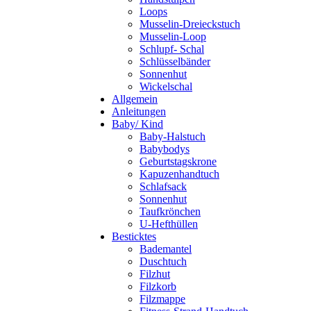
Loops
Musselin-Dreieckstuch
Musselin-Loop
Schlupf- Schal
Schlüsselbänder
Sonnenhut
Wickelschal
Allgemein
Anleitungen
Baby/ Kind
Baby-Halstuch
Babybodys
Geburtstagskrone
Kapuzenhandtuch
Schlafsack
Sonnenhut
Taufkrönchen
U-Hefthüllen
Besticktes
Bademantel
Duschtuch
Filzhut
Filzkorb
Filzmappe