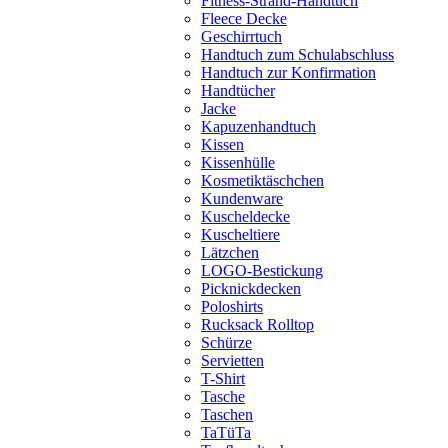
Fitness-Strand-Handtuch
Fleece Decke
Geschirrtuch
Handtuch zum Schulabschluss
Handtuch zur Konfirmation
Handtücher
Jacke
Kapuzenhandtuch
Kissen
Kissenhülle
Kosmetiktäschchen
Kundenware
Kuscheldecke
Kuscheltiere
Lätzchen
LOGO-Bestickung
Picknickdecken
Poloshirts
Rucksack Rolltop
Schürze
Servietten
T-Shirt
Tasche
Taschen
TaTüTa