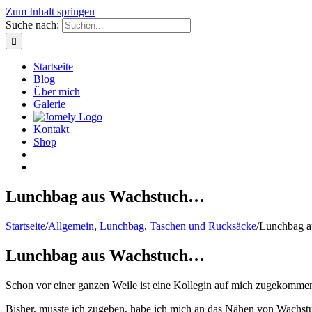
Zum Inhalt springen
Suche nach:
Startseite
Blog
Über mich
Galerie
Kontakt
Shop
Lunchbag aus Wachstuch…
Startseite
/
Allgemein
,
Lunchbag
,
Taschen und Rucksäcke
/
Lunchbag 
Lunchbag aus Wachstuch…
Schon vor einer ganzen Weile ist eine Kollegin auf mich zugekomme
Bisher, musste ich zugeben, habe ich mich an das Nähen von Wachstu