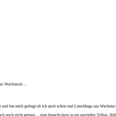
aus Wachstuch…
n und hat mich gefragt ob ich auch schon mal Lunchbags aus Wachstuc
ch noch nicht getraut….man braucht dazu ja ein spezielles Teflon- Näh