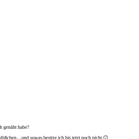
h genäht habe?
füßchen…und sowas besitze ich bis jetzt noch nicht 🙁