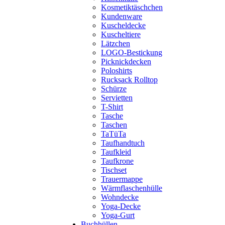
Kosmetiktäschchen
Kundenware
Kuscheldecke
Kuscheltiere
Lätzchen
LOGO-Bestickung
Picknickdecken
Poloshirts
Rucksack Rolltop
Schürze
Servietten
T-Shirt
Tasche
Taschen
TaTüTa
Taufhandtuch
Taufkleid
Taufkrone
Tischset
Trauermappe
Wärmflaschenhülle
Wohndecke
Yoga-Decke
Yoga-Gurt
Buchhüllen