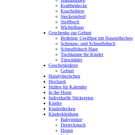
Handpuppen
Krabbeldecke
Kuscheltiere
Steckenpferd
Stoffbuch
Wichtelhaus
Geschenke zur Geburt
Beißring/ Greifling mit Hasenöhrchen
Schmuse- und Schnuffeltuch
Schnuffeltuch Hase
Tischlampe für Kinder
Türschilder
Geschenkideen
Geburt
Handytäschchen
Hochzeit
Hüllen für Kalender
In the Hoop
Individuelle Stickereien
Kinder
Kinderdecken
Kinderkleidung
Babymütze
Dreieckstuch
Hosen