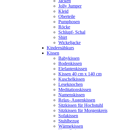
Jacken
Jolly Jumper
Kleid
Oberteile
Pumphosen
Röcke
Schlupf- Schal
Shirt
Wickeljacke
Kindernähkurs
Kissen
Babykissen
Bodenkissen
Elefantenkissen
Kissen 40 cm x 140 cm
Kuschelkissen
Leseknochen
Meditationskissen
Namenskissen
Relax- Augenkissen
Sitzkissen für Hochstuhl
Sitzkissen für Morgenkreis
Sofakissen
Stuhlbezug
Wärmekissen