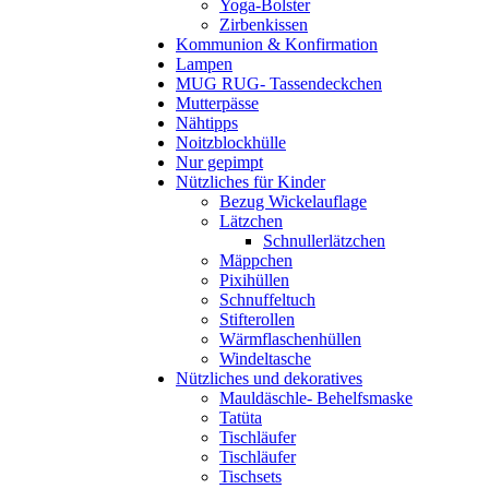
Yoga-Bolster
Zirbenkissen
Kommunion & Konfirmation
Lampen
MUG RUG- Tassendeckchen
Mutterpässe
Nähtipps
Noitzblockhülle
Nur gepimpt
Nützliches für Kinder
Bezug Wickelauflage
Lätzchen
Schnullerlätzchen
Mäppchen
Pixihüllen
Schnuffeltuch
Stifterollen
Wärmflaschenhüllen
Windeltasche
Nützliches und dekoratives
Mauldäschle- Behelfsmaske
Tatüta
Tischläufer
Tischläufer
Tischsets