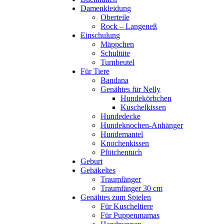
Damenkleidung
Oberteile
Rock – Langeneß
Einschulung
Mäppchen
Schultüte
Turnbeutel
Für Tiere
Bandana
Genähtes für Nelly
Hundekörbchen
Kuschelkissen
Hundedecke
Hundeknochen-Anhänger
Hundemantel
Knochenkissen
Pfötchentuch
Geburt
Gehäkeltes
Traumfänger
Traumfänger 30 cm
Genähtes zum Spielen
Für Kuscheltiere
Für Puppenmamas