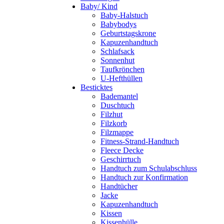
Baby/ Kind
Baby-Halstuch
Babybodys
Geburtstagskrone
Kapuzenhandtuch
Schlafsack
Sonnenhut
Taufkrönchen
U-Hefthüllen
Besticktes
Bademantel
Duschtuch
Filzhut
Filzkorb
Filzmappe
Fitness-Strand-Handtuch
Fleece Decke
Geschirrtuch
Handtuch zum Schulabschluss
Handtuch zur Konfirmation
Handtücher
Jacke
Kapuzenhandtuch
Kissen
Kissenhülle