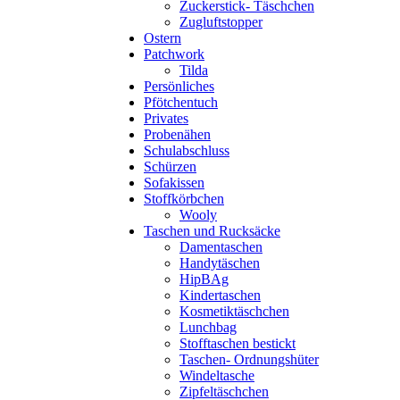
Zuckerstick- Täschchen
Zugluftstopper
Ostern
Patchwork
Tilda
Persönliches
Pfötchentuch
Privates
Probenähen
Schulabschluss
Schürzen
Sofakissen
Stoffkörbchen
Wooly
Taschen und Rucksäcke
Damentaschen
Handytäschen
HipBAg
Kindertaschen
Kosmetiktäschchen
Lunchbag
Stofftaschen bestickt
Taschen- Ordnungshüter
Windeltasche
Zipfeltäschchen