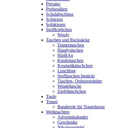
Privates
Probenähen
Schulabschluss
Schürzen
Sofakissen
Stoffkörbchen
Wooly
Taschen und Rucksäcke
Damentaschen
Handytäschen
HipBAg
Kindertaschen
Kosmetiktäschchen
Lunchbag
Stofftaschen bestickt
Taschen- Ordnungshüter
Windeltasche
Zipfeltäschchen
Taufe
Trauer
Banderole für Trauerkerze
Weihnachten
Adventskalender
Geschenke
Nikolausstiefel