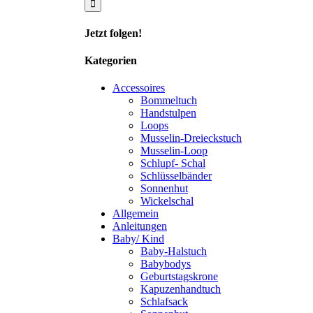
Jetzt folgen!
Kategorien
Accessoires
Bommeltuch
Handstulpen
Loops
Musselin-Dreieckstuch
Musselin-Loop
Schlupf- Schal
Schlüsselbänder
Sonnenhut
Wickelschal
Allgemein
Anleitungen
Baby/ Kind
Baby-Halstuch
Babybodys
Geburtstagskrone
Kapuzenhandtuch
Schlafsack