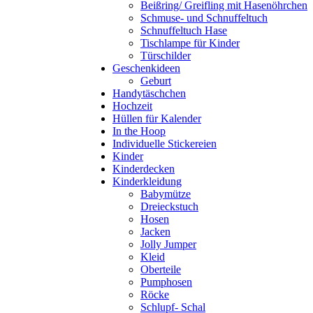
Beißring/ Greifling mit Hasenöhrchen
Schmuse- und Schnuffeltuch
Schnuffeltuch Hase
Tischlampe für Kinder
Türschilder
Geschenkideen
Geburt
Handytäschchen
Hochzeit
Hüllen für Kalender
In the Hoop
Individuelle Stickereien
Kinder
Kinderdecken
Kinderkleidung
Babymütze
Dreieckstuch
Hosen
Jacken
Jolly Jumper
Kleid
Oberteile
Pumphosen
Röcke
Schlupf- Schal