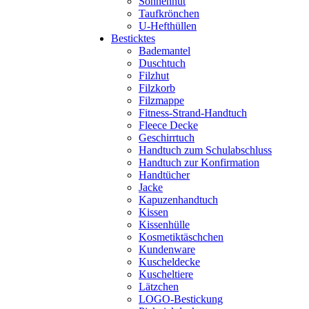
Sonnenhut
Taufkrönchen
U-Hefthüllen
Besticktes
Bademantel
Duschtuch
Filzhut
Filzkorb
Filzmappe
Fitness-Strand-Handtuch
Fleece Decke
Geschirrtuch
Handtuch zum Schulabschluss
Handtuch zur Konfirmation
Handtücher
Jacke
Kapuzenhandtuch
Kissen
Kissenhülle
Kosmetiktäschchen
Kundenware
Kuscheldecke
Kuscheltiere
Lätzchen
LOGO-Bestickung