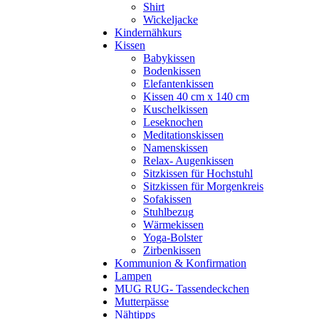
Shirt
Wickeljacke
Kindernähkurs
Kissen
Babykissen
Bodenkissen
Elefantenkissen
Kissen 40 cm x 140 cm
Kuschelkissen
Leseknochen
Meditationskissen
Namenskissen
Relax- Augenkissen
Sitzkissen für Hochstuhl
Sitzkissen für Morgenkreis
Sofakissen
Stuhlbezug
Wärmekissen
Yoga-Bolster
Zirbenkissen
Kommunion & Konfirmation
Lampen
MUG RUG- Tassendeckchen
Mutterpässe
Nähtipps