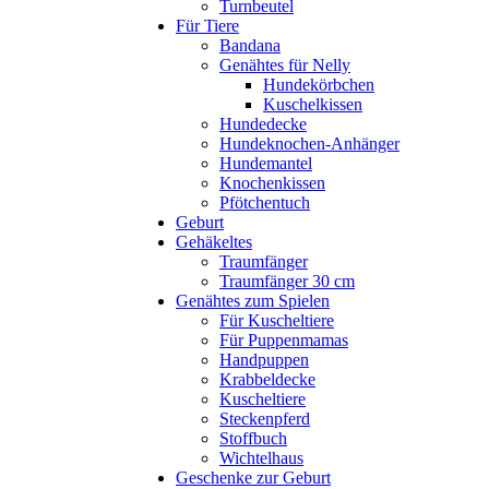
Turnbeutel
Für Tiere
Bandana
Genähtes für Nelly
Hundekörbchen
Kuschelkissen
Hundedecke
Hundeknochen-Anhänger
Hundemantel
Knochenkissen
Pfötchentuch
Geburt
Gehäkeltes
Traumfänger
Traumfänger 30 cm
Genähtes zum Spielen
Für Kuscheltiere
Für Puppenmamas
Handpuppen
Krabbeldecke
Kuscheltiere
Steckenpferd
Stoffbuch
Wichtelhaus
Geschenke zur Geburt