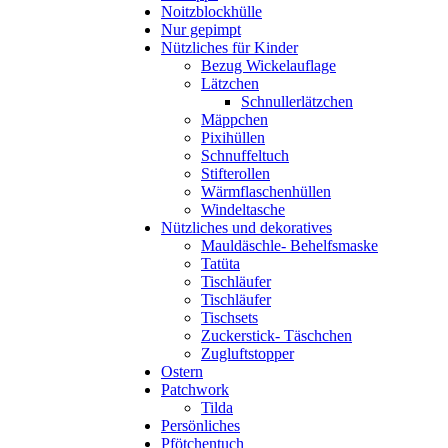
Noitzblockhülle
Nur gepimpt
Nützliches für Kinder
Bezug Wickelauflage
Lätzchen
Schnullerlätzchen
Mäppchen
Pixihüllen
Schnuffeltuch
Stifterollen
Wärmflaschenhüllen
Windeltasche
Nützliches und dekoratives
Mauldäschle- Behelfsmaske
Tatüta
Tischläufer
Tischläufer
Tischsets
Zuckerstick- Täschchen
Zugluftstopper
Ostern
Patchwork
Tilda
Persönliches
Pfötchentuch