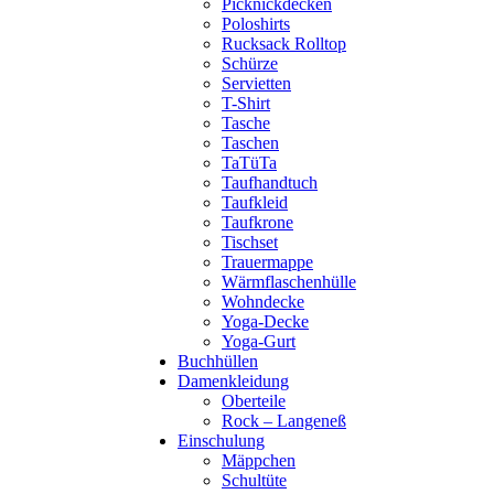
Picknickdecken
Poloshirts
Rucksack Rolltop
Schürze
Servietten
T-Shirt
Tasche
Taschen
TaTüTa
Taufhandtuch
Taufkleid
Taufkrone
Tischset
Trauermappe
Wärmflaschenhülle
Wohndecke
Yoga-Decke
Yoga-Gurt
Buchhüllen
Damenkleidung
Oberteile
Rock – Langeneß
Einschulung
Mäppchen
Schultüte