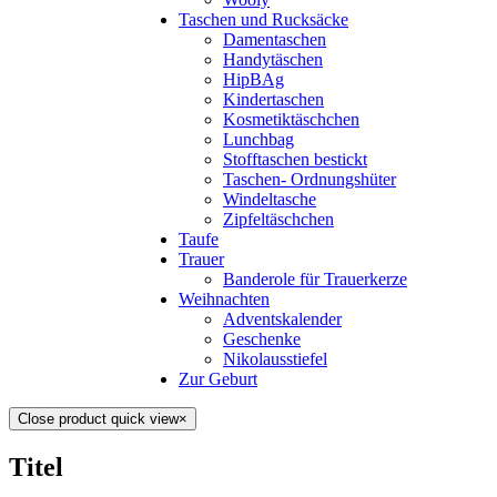
Taschen und Rucksäcke
Damentaschen
Handytäschen
HipBAg
Kindertaschen
Kosmetiktäschchen
Lunchbag
Stofftaschen bestickt
Taschen- Ordnungshüter
Windeltasche
Zipfeltäschchen
Taufe
Trauer
Banderole für Trauerkerze
Weihnachten
Adventskalender
Geschenke
Nikolausstiefel
Zur Geburt
Close product quick view
×
Titel