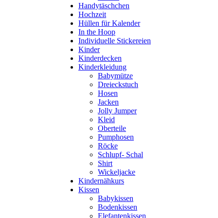
Handytäschchen
Hochzeit
Hüllen für Kalender
In the Hoop
Individuelle Stickereien
Kinder
Kinderdecken
Kinderkleidung
Babymütze
Dreieckstuch
Hosen
Jacken
Jolly Jumper
Kleid
Oberteile
Pumphosen
Röcke
Schlupf- Schal
Shirt
Wickeljacke
Kindernähkurs
Kissen
Babykissen
Bodenkissen
Elefantenkissen