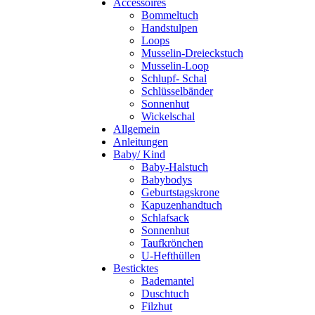
Accessoires
Bommeltuch
Handstulpen
Loops
Musselin-Dreieckstuch
Musselin-Loop
Schlupf- Schal
Schlüsselbänder
Sonnenhut
Wickelschal
Allgemein
Anleitungen
Baby/ Kind
Baby-Halstuch
Babybodys
Geburtstagskrone
Kapuzenhandtuch
Schlafsack
Sonnenhut
Taufkrönchen
U-Hefthüllen
Besticktes
Bademantel
Duschtuch
Filzhut