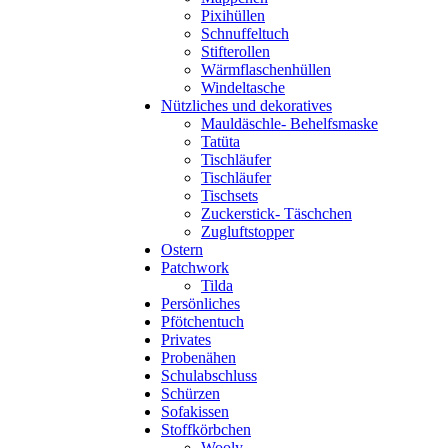
Pixihüllen
Schnuffeltuch
Stifterollen
Wärmflaschenhüllen
Windeltasche
Nützliches und dekoratives
Mauldäschle- Behelfsmaske
Tatüta
Tischläufer
Tischläufer
Tischsets
Zuckerstick- Täschchen
Zugluftstopper
Ostern
Patchwork
Tilda
Persönliches
Pfötchentuch
Privates
Probenähen
Schulabschluss
Schürzen
Sofakissen
Stoffkörbchen
Wooly