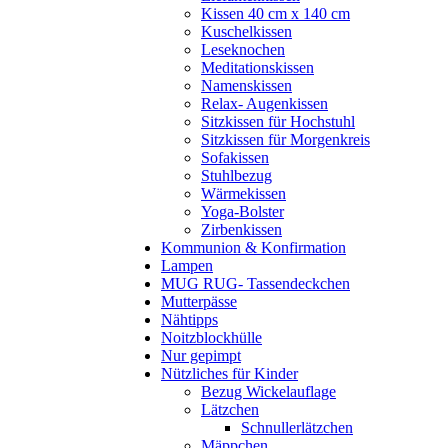
Kissen 40 cm x 140 cm
Kuschelkissen
Leseknochen
Meditationskissen
Namenskissen
Relax- Augenkissen
Sitzkissen für Hochstuhl
Sitzkissen für Morgenkreis
Sofakissen
Stuhlbezug
Wärmekissen
Yoga-Bolster
Zirbenkissen
Kommunion & Konfirmation
Lampen
MUG RUG- Tassendeckchen
Mutterpässe
Nähtipps
Noitzblockhülle
Nur gepimpt
Nützliches für Kinder
Bezug Wickelauflage
Lätzchen
Schnullerlätzchen
Mäppchen