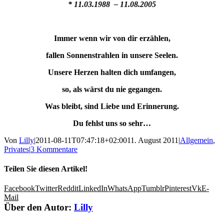
* 11.03.1988 – 11.08.2005
Immer wenn wir von dir erzählen,
fallen Sonnenstrahlen in unsere Seelen.
Unsere Herzen halten dich umfangen,
so, als wärst du nie gegangen.
Was bleibt, sind Liebe und Erinnerung.
Du fehlst uns so sehr…
Von
Lilly
|
2011-08-11T07:47:18+02:00
11. August 2011
|
Allgemein
,
Privates
|
3 Kommentare
Teilen Sie diesen Artikel!
Facebook
Twitter
Reddit
LinkedIn
WhatsApp
Tumblr
Pinterest
Vk
E-
Mail
Über den Autor:
Lilly