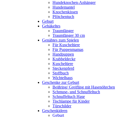
Hundeknochen-Anhänger
Hundemantel
Knochenkissen
Pfötchentuch
Geburt
Gehäkeltes
Traumfänger
Traumfänger 30 cm
Genähtes zum Spielen
Für Kuscheltiere
Für Puppenmamas
Handpuppen
Krabbeldecke
Kuscheltiere
Steckenpferd
Stoffbuch
Wichtelhaus
Geschenke zur Geburt
Beißring/ Greifling mit Hasenöhrchen
Schmuse- und Schnuffeltuch
Schnuffeltuch Hase
Tischlampe für Kinder
Türschilder
Geschenkideen
Geburt