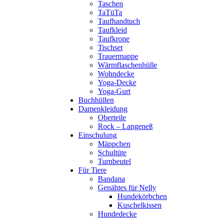
Taschen
TaTüTa
Taufhandtuch
Taufkleid
Taufkrone
Tischset
Trauermappe
Wärmflaschenhülle
Wohndecke
Yoga-Decke
Yoga-Gurt
Buchhüllen
Damenkleidung
Oberteile
Rock – Langeneß
Einschulung
Mäppchen
Schultüte
Turnbeutel
Für Tiere
Bandana
Genähtes für Nelly
Hundekörbchen
Kuschelkissen
Hundedecke