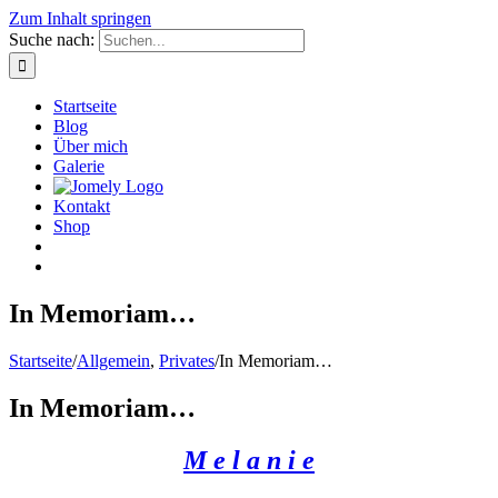
Zum Inhalt springen
Suche nach:
Startseite
Blog
Über mich
Galerie
Kontakt
Shop
In Memoriam…
Startseite
/
Allgemein
,
Privates
/
In Memoriam…
In Memoriam…
M e l a n i e