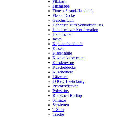
Filzkorb
Filzmappe
Fitness-Strand-Handtuch
Fleece Decke
Geschirrtuch
Handtuch zum Schulabschluss
Handtuch zur Konfirmation
Handtücher
Jacke
Kapuzenhandtuch
Kissen
Kissenhülle
Kosmetiktäschchen
Kundenware
Kuscheldecke
Kuscheltiere
Lätzchen
LOGO-Bestickung
Picknickdecken
Poloshirts
Rucksack Rolltop
Schürze
Servietten
T-Shirt
Tasche