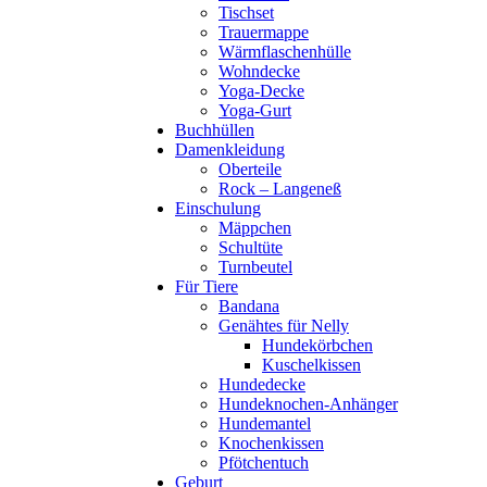
Tischset
Trauermappe
Wärmflaschenhülle
Wohndecke
Yoga-Decke
Yoga-Gurt
Buchhüllen
Damenkleidung
Oberteile
Rock – Langeneß
Einschulung
Mäppchen
Schultüte
Turnbeutel
Für Tiere
Bandana
Genähtes für Nelly
Hundekörbchen
Kuschelkissen
Hundedecke
Hundeknochen-Anhänger
Hundemantel
Knochenkissen
Pfötchentuch
Geburt