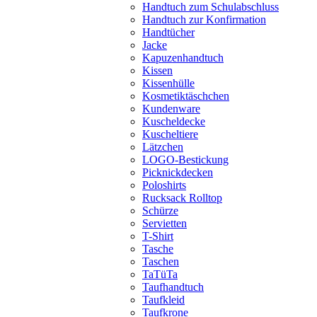
Handtuch zum Schulabschluss
Handtuch zur Konfirmation
Handtücher
Jacke
Kapuzenhandtuch
Kissen
Kissenhülle
Kosmetiktäschchen
Kundenware
Kuscheldecke
Kuscheltiere
Lätzchen
LOGO-Bestickung
Picknickdecken
Poloshirts
Rucksack Rolltop
Schürze
Servietten
T-Shirt
Tasche
Taschen
TaTüTa
Taufhandtuch
Taufkleid
Taufkrone