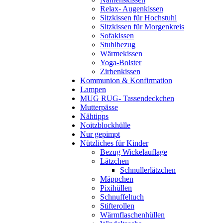
Relax- Augenkissen
Sitzkissen für Hochstuhl
Sitzkissen für Morgenkreis
Sofakissen
Stuhlbezug
Wärmekissen
Yoga-Bolster
Zirbenkissen
Kommunion & Konfirmation
Lampen
MUG RUG- Tassendeckchen
Mutterpässe
Nähtipps
Noitzblockhülle
Nur gepimpt
Nützliches für Kinder
Bezug Wickelauflage
Lätzchen
Schnullerlätzchen
Mäppchen
Pixihüllen
Schnuffeltuch
Stifterollen
Wärmflaschenhüllen