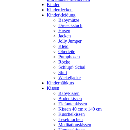
Kinder
Kinderdecken
Kinderkleidung
Babymütze
Dreieckstuch
Hosen
Jacken
Jolly Jumper
Kleid
Oberteile
Pumphosen
Röcke
Schlupf- Schal
Shirt
Wickeljacke
Kindernähkurs
Kissen
Babykissen
Bodenkissen
Elefantenkissen
Kissen 40 cm x 140 cm
Kuschelkissen
Leseknochen
Meditationskissen
Namenskissen