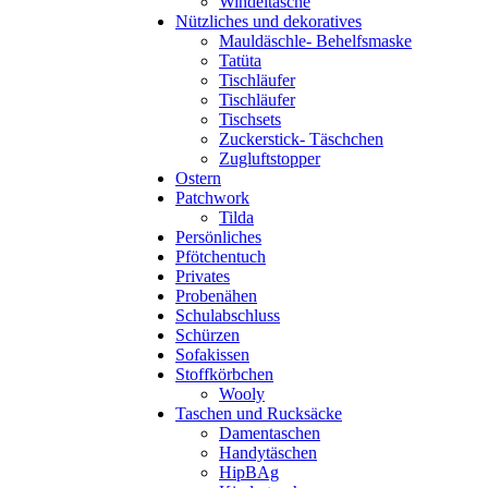
Windeltasche
Nützliches und dekoratives
Mauldäschle- Behelfsmaske
Tatüta
Tischläufer
Tischläufer
Tischsets
Zuckerstick- Täschchen
Zugluftstopper
Ostern
Patchwork
Tilda
Persönliches
Pfötchentuch
Privates
Probenähen
Schulabschluss
Schürzen
Sofakissen
Stoffkörbchen
Wooly
Taschen und Rucksäcke
Damentaschen
Handytäschen
HipBAg