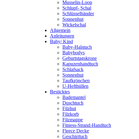
Musselin-Loop
Schlupf- Schal
Schlüsselbänder
Sonnenhut
Wickelschal
Allgemein
Anleitungen
Baby/ Kind
Baby-Halstuch
Babybodys
Geburtstagskrone
Kapuzenhandtuch
Schlafsack
Sonnenhut
Taufkrönchen
U-Hefthüllen
Besticktes
Bademantel
Duschtuch
Filzhut
Filzkorb
Filzmappe
Fitness-Strand-Handtuch
Fleece Decke
Geschirrtuch