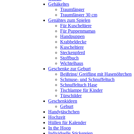
Gehäkeltes
Traumfänger
Traumfänger 30 cm
Genähtes zum Spielen
Für Kuscheltiere
Für Puppenmamas
Handpuppen
Krabbeldecke
Kuscheltiere
Steckenpferd
Stoffbuch
Wichtelhaus
Geschenke zur Geburt
Beißring/ Greifling mit Hasenöhrchen
Schmuse- und Schnuffeltuch
Schnuffeltuch Hase
Tischlampe für Kinder
Türschilder
Geschenkideen
Geburt
Handytäschchen
Hochzeit
Hüllen für Kalender
In the Hoop
Individuelle Stickereien