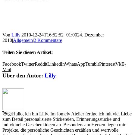
Von
Lilly
|
2010-12-24T16:52:52+01:00
24. Dezember
2010
|
Allgemein
|
2 Kommentare
Teilen Sie diesen Artikel!
Facebook
Twitter
Reddit
LinkedIn
WhatsApp
Tumblr
Pinterest
Vk
E-
Mail
Über den Autor:
Lilly
👋🏻Hallo, ich bin Lilly. Im Jomely Atelier fertige ich mit viel Liebe
zum Detail personalisierte Stickereien, Erinnerungsstücke und
individuelle Geschenkideen an. Besonders am Herzen liegen mir
Projekte, die persönliche Geschichten erzählen und wertvolle