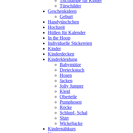
Tischlampe für Kinder
Türschilder
Geschenkideen
Geburt
Handytäschchen
Hochzeit
Hüllen für Kalender
In the Hoop
Individuelle Stickereien
Kinder
Kinderdecken
Kinderkleidung
Babymütze
Dreieckstuch
Hosen
Jacken
Jolly Jumper
Kleid
Oberteile
Pumphosen
Röcke
Schlupf- Schal
Shirt
Wickeljacke
Kindernähkurs