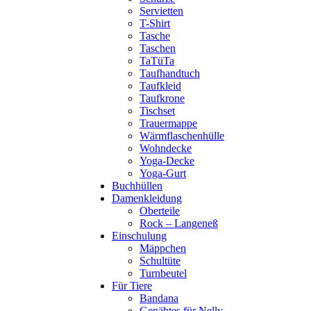
Servietten
T-Shirt
Tasche
Taschen
TaTüTa
Taufhandtuch
Taufkleid
Taufkrone
Tischset
Trauermappe
Wärmflaschenhülle
Wohndecke
Yoga-Decke
Yoga-Gurt
Buchhüllen
Damenkleidung
Oberteile
Rock – Langeneß
Einschulung
Mäppchen
Schultüte
Turnbeutel
Für Tiere
Bandana
Genähtes für Nelly