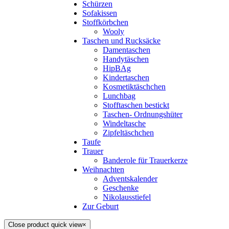
Schürzen
Sofakissen
Stoffkörbchen
Wooly
Taschen und Rucksäcke
Damentaschen
Handytäschen
HipBAg
Kindertaschen
Kosmetiktäschchen
Lunchbag
Stofftaschen bestickt
Taschen- Ordnungshüter
Windeltasche
Zipfeltäschchen
Taufe
Trauer
Banderole für Trauerkerze
Weihnachten
Adventskalender
Geschenke
Nikolausstiefel
Zur Geburt
Close product quick view
×