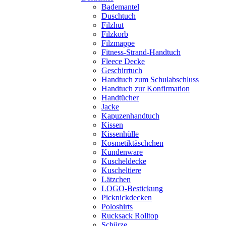
Bademantel
Duschtuch
Filzhut
Filzkorb
Filzmappe
Fitness-Strand-Handtuch
Fleece Decke
Geschirrtuch
Handtuch zum Schulabschluss
Handtuch zur Konfirmation
Handtücher
Jacke
Kapuzenhandtuch
Kissen
Kissenhülle
Kosmetiktäschchen
Kundenware
Kuscheldecke
Kuscheltiere
Lätzchen
LOGO-Bestickung
Picknickdecken
Poloshirts
Rucksack Rolltop
Schürze