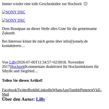
Immer wieder eine tolle Geschenkidee zur Hochzeit 🙂
Dem Brautpaar an dieser Stelle alles Gute für die gemeinsame
Zukunft.
Bei Interesse könnt ihr mich gerne über info@jomely.de
kontaktieren…
Von
Lilly
|
2026-07-06T11:34:57+02:00
18. November
2017
|
Hochzeit
|
Kommentare deaktiviert
für Hochzeitskissen für
Sibylle und Siegfried…
Teilen Sie diesen Artikel!
Facebook
Twitter
Reddit
LinkedIn
WhatsApp
Tumblr
Pinterest
Vk
E-
Mail
Über den Autor:
Lilly