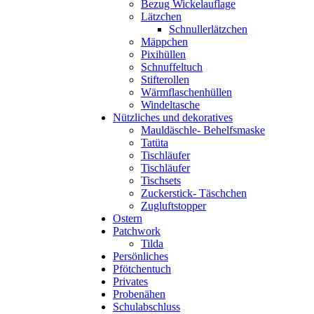
Bezug Wickelauflage
Lätzchen
Schnullerlätzchen
Mäppchen
Pixihüllen
Schnuffeltuch
Stifterollen
Wärmflaschenhüllen
Windeltasche
Nützliches und dekoratives
Mauldäschle- Behelfsmaske
Tatüta
Tischläufer
Tischläufer
Tischsets
Zuckerstick- Täschchen
Zugluftstopper
Ostern
Patchwork
Tilda
Persönliches
Pfötchentuch
Privates
Probenähen
Schulabschluss