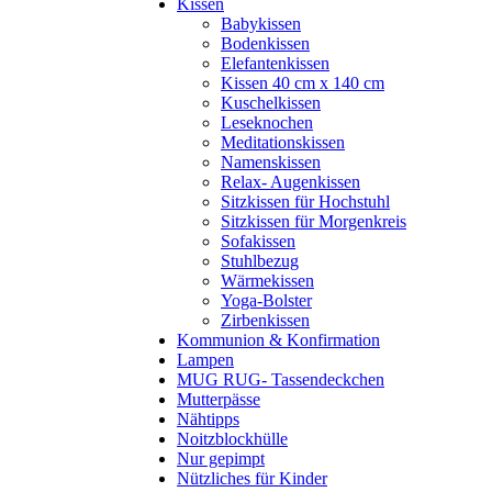
Kissen
Babykissen
Bodenkissen
Elefantenkissen
Kissen 40 cm x 140 cm
Kuschelkissen
Leseknochen
Meditationskissen
Namenskissen
Relax- Augenkissen
Sitzkissen für Hochstuhl
Sitzkissen für Morgenkreis
Sofakissen
Stuhlbezug
Wärmekissen
Yoga-Bolster
Zirbenkissen
Kommunion & Konfirmation
Lampen
MUG RUG- Tassendeckchen
Mutterpässe
Nähtipps
Noitzblockhülle
Nur gepimpt
Nützliches für Kinder