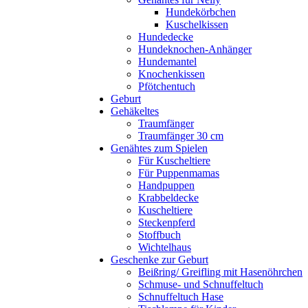
Hundekörbchen
Kuschelkissen
Hundedecke
Hundeknochen-Anhänger
Hundemantel
Knochenkissen
Pfötchentuch
Geburt
Gehäkeltes
Traumfänger
Traumfänger 30 cm
Genähtes zum Spielen
Für Kuscheltiere
Für Puppenmamas
Handpuppen
Krabbeldecke
Kuscheltiere
Steckenpferd
Stoffbuch
Wichtelhaus
Geschenke zur Geburt
Beißring/ Greifling mit Hasenöhrchen
Schmuse- und Schnuffeltuch
Schnuffeltuch Hase