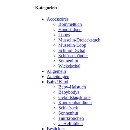
Kategorien
Accessoires
Bommeltuch
Handstulpen
Loops
Musselin-Dreieckstuch
Musselin-Loop
Schlupf- Schal
Schlüsselbänder
Sonnenhut
Wickelschal
Allgemein
Anleitungen
Baby/ Kind
Baby-Halstuch
Babybodys
Geburtstagskrone
Kapuzenhandtuch
Schlafsack
Sonnenhut
Taufkrönchen
U-Hefthüllen
Besticktes