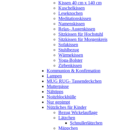
Kissen 40 cm x 140 cm
Kuschelkissen
Leseknochen
Meditationskissen
Namenskissen
Relax- Augenkissen
Sitzkissen für Hochstuhl
Sitzkissen für Morgenkreis
Sofakissen
Stuhlbezug
Wärmekissen
Yoga-Bolster
Zirbenkissen
Kommunion & Konfirmation
Lampen
MUG RUG- Tassendeckchen
Mutterpässe
Nähtipps
Noitzblockhülle
Nur gepimpt
Nützliches für Kinder
Bezug Wickelauflage
Lätzchen
Schnullerlätzchen
Mäppchen