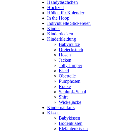
Handytäschchen
Hochzeit
Hüllen für Kalender
In the Hoop
Individuelle Stickereien
Kinder
Kinderdecken
Kinderkleidung
Babymütze
Dreieckstuch
Hosen
Jacken
Jolly Jumper
Kleid
Oberteile
Pumphosen
Röcke
Schlupf- Schal
Shirt
Wickeljacke
Kindernähkurs
Kissen
Babykissen
Bodenkissen
Elefantenkissen