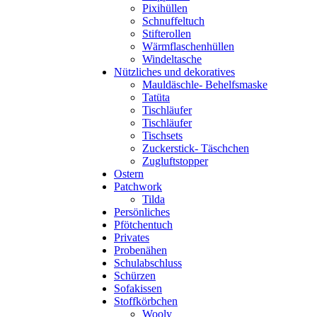
Pixihüllen
Schnuffeltuch
Stifterollen
Wärmflaschenhüllen
Windeltasche
Nützliches und dekoratives
Mauldäschle- Behelfsmaske
Tatüta
Tischläufer
Tischläufer
Tischsets
Zuckerstick- Täschchen
Zugluftstopper
Ostern
Patchwork
Tilda
Persönliches
Pfötchentuch
Privates
Probenähen
Schulabschluss
Schürzen
Sofakissen
Stoffkörbchen
Wooly