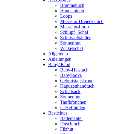
Bommeltuch
Handstulpen
Loops
Musselin-Dreieckstuch
Musselin-Loop
Schlupf- Schal
Schlüsselbänder
Sonnenhut
Wickelschal
Allgemein
Anleitungen
Baby/ Kind
Baby-Halstuch
Babybodys
Geburtstagskrone
Kapuzenhandtuch
Schlafsack
Sonnenhut
Taufkrönchen
U-Hefthüllen
Besticktes
Bademantel
Duschtuch
Filzhut