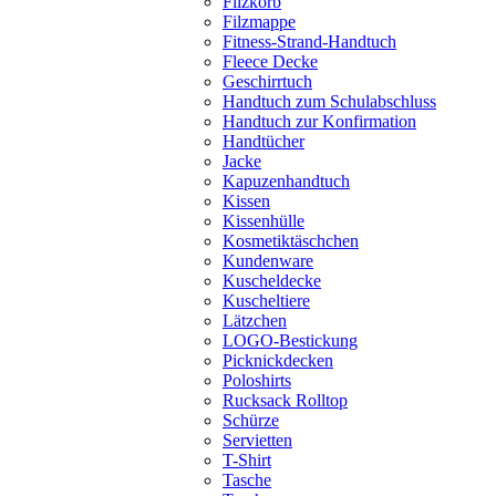
Filzkorb
Filzmappe
Fitness-Strand-Handtuch
Fleece Decke
Geschirrtuch
Handtuch zum Schulabschluss
Handtuch zur Konfirmation
Handtücher
Jacke
Kapuzenhandtuch
Kissen
Kissenhülle
Kosmetiktäschchen
Kundenware
Kuscheldecke
Kuscheltiere
Lätzchen
LOGO-Bestickung
Picknickdecken
Poloshirts
Rucksack Rolltop
Schürze
Servietten
T-Shirt
Tasche