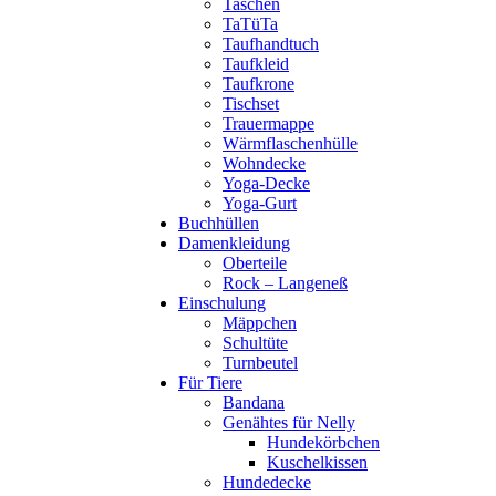
Taschen
TaTüTa
Taufhandtuch
Taufkleid
Taufkrone
Tischset
Trauermappe
Wärmflaschenhülle
Wohndecke
Yoga-Decke
Yoga-Gurt
Buchhüllen
Damenkleidung
Oberteile
Rock – Langeneß
Einschulung
Mäppchen
Schultüte
Turnbeutel
Für Tiere
Bandana
Genähtes für Nelly
Hundekörbchen
Kuschelkissen
Hundedecke