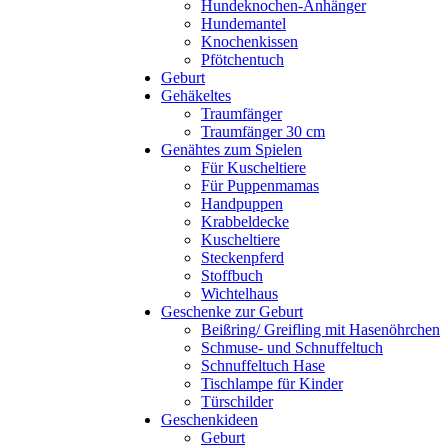
Hundeknochen-Anhänger
Hundemantel
Knochenkissen
Pfötchentuch
Geburt
Gehäkeltes
Traumfänger
Traumfänger 30 cm
Genähtes zum Spielen
Für Kuscheltiere
Für Puppenmamas
Handpuppen
Krabbeldecke
Kuscheltiere
Steckenpferd
Stoffbuch
Wichtelhaus
Geschenke zur Geburt
Beißring/ Greifling mit Hasenöhrchen
Schmuse- und Schnuffeltuch
Schnuffeltuch Hase
Tischlampe für Kinder
Türschilder
Geschenkideen
Geburt