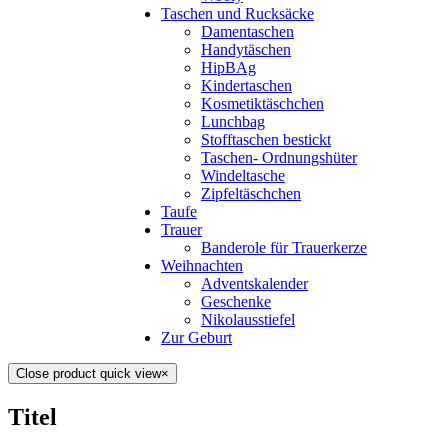
Taschen und Rucksäcke
Damentaschen
Handytäschen
HipBAg
Kindertaschen
Kosmetiktäschchen
Lunchbag
Stofftaschen bestickt
Taschen- Ordnungshüter
Windeltasche
Zipfeltäschchen
Taufe
Trauer
Banderole für Trauerkerze
Weihnachten
Adventskalender
Geschenke
Nikolausstiefel
Zur Geburt
Close product quick view
×
Titel