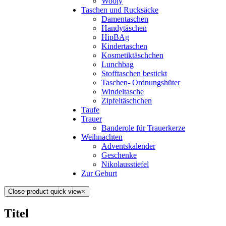
Wooly
Taschen und Rucksäcke
Damentaschen
Handytäschen
HipBAg
Kindertaschen
Kosmetiktäschchen
Lunchbag
Stofftaschen bestickt
Taschen- Ordnungshüter
Windeltasche
Zipfeltäschchen
Taufe
Trauer
Banderole für Trauerkerze
Weihnachten
Adventskalender
Geschenke
Nikolausstiefel
Zur Geburt
Close product quick view
×
Titel