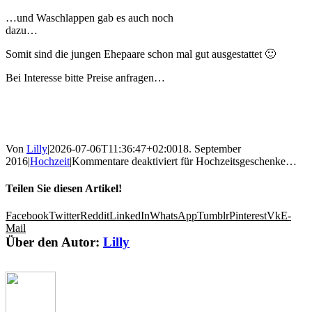
…und Waschlappen gab es auch noch
dazu…
Somit sind die jungen Ehepaare schon mal gut ausgestattet 🙂
Bei Interesse bitte Preise anfragen…
Von
Lilly
|
2026-07-06T11:36:47+02:00
18. September
2016
|
Hochzeit
|
Kommentare deaktiviert
für Hochzeitsgeschenke…
Teilen Sie diesen Artikel!
Facebook
Twitter
Reddit
LinkedIn
WhatsApp
Tumblr
Pinterest
Vk
E-
Mail
Über den Autor:
Lilly