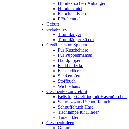
Hundeknochen-Anhänger
Hundemantel
Knochenkissen
Pfötchentuch
Geburt
Gehäkeltes
Traumfänger
Traumfänger 30 cm
Genähtes zum Spielen
Für Kuscheltiere
Für Puppenmamas
Handpuppen
Krabbeldecke
Kuscheltiere
Steckenpferd
Stoffbuch
Wichtelhaus
Geschenke zur Geburt
Beißring/ Greifling mit Hasenöhrchen
Schmuse- und Schnuffeltuch
Schnuffeltuch Hase
Tischlampe für Kinder
Türschilder
Geschenkideen
Geburt