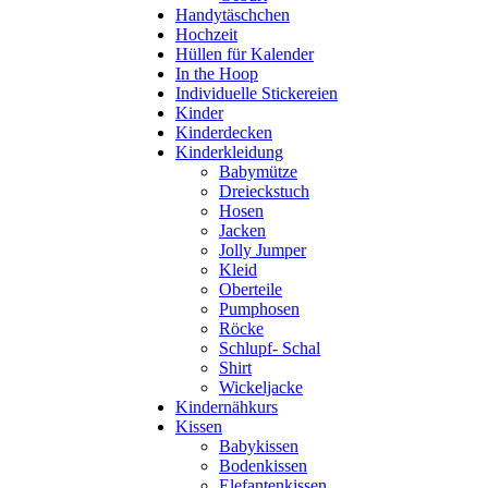
Handytäschchen
Hochzeit
Hüllen für Kalender
In the Hoop
Individuelle Stickereien
Kinder
Kinderdecken
Kinderkleidung
Babymütze
Dreieckstuch
Hosen
Jacken
Jolly Jumper
Kleid
Oberteile
Pumphosen
Röcke
Schlupf- Schal
Shirt
Wickeljacke
Kindernähkurs
Kissen
Babykissen
Bodenkissen
Elefantenkissen