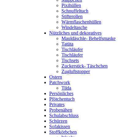
Pixihüllen
Schnuffeltuch
Stifterollen
Wärmflaschenhüllen
Windeltasche
Nützliches und dekoratives
Mauldäschle- Behelfsmaske
Tatüta
Tischläufer
Tischläufer
Tischsets
Zuckerstick- Täschchen
Zugluftstopper
Ostern
Patchwork
Tilda
Persönliches
Pfötchentuch
Privates
Probenähen
Schulabschluss
Schürzen
Sofakissen
Stoffkörbchen