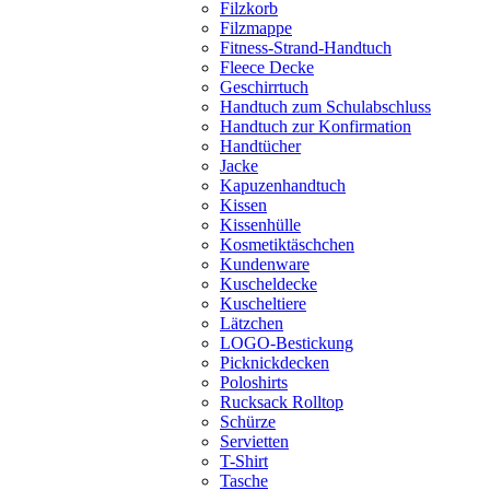
Filzkorb
Filzmappe
Fitness-Strand-Handtuch
Fleece Decke
Geschirrtuch
Handtuch zum Schulabschluss
Handtuch zur Konfirmation
Handtücher
Jacke
Kapuzenhandtuch
Kissen
Kissenhülle
Kosmetiktäschchen
Kundenware
Kuscheldecke
Kuscheltiere
Lätzchen
LOGO-Bestickung
Picknickdecken
Poloshirts
Rucksack Rolltop
Schürze
Servietten
T-Shirt
Tasche