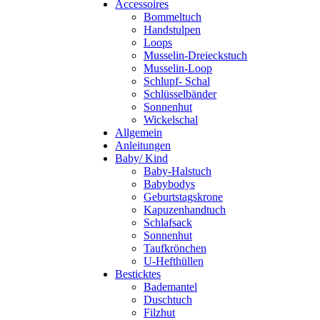
Accessoires
Bommeltuch
Handstulpen
Loops
Musselin-Dreieckstuch
Musselin-Loop
Schlupf- Schal
Schlüsselbänder
Sonnenhut
Wickelschal
Allgemein
Anleitungen
Baby/ Kind
Baby-Halstuch
Babybodys
Geburtstagskrone
Kapuzenhandtuch
Schlafsack
Sonnenhut
Taufkrönchen
U-Hefthüllen
Besticktes
Bademantel
Duschtuch
Filzhut