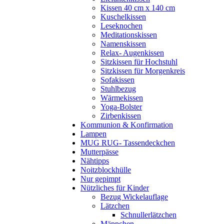
Kissen 40 cm x 140 cm
Kuschelkissen
Leseknochen
Meditationskissen
Namenskissen
Relax- Augenkissen
Sitzkissen für Hochstuhl
Sitzkissen für Morgenkreis
Sofakissen
Stuhlbezug
Wärmekissen
Yoga-Bolster
Zirbenkissen
Kommunion & Konfirmation
Lampen
MUG RUG- Tassendeckchen
Mutterpässe
Nähtipps
Noitzblockhülle
Nur gepimpt
Nützliches für Kinder
Bezug Wickelauflage
Lätzchen
Schnullerlätzchen
Mäppchen