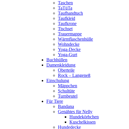
Taschen
TaTüTa
Taufhandtuch
Taufkleid
Taufkrone
Tischset
Trauermappe
Wärmflaschenhülle
Wohndecke
Yoga-Decke
Yoga-Gurt
Buchhüllen
Damenkleidung
Oberteile
Rock – Langeneß
Einschulung
Mäppchen
Schultüte
Turnbeutel
Für Tiere
Bandana
Genähtes für Nelly
Hundekörbchen
Kuschelkissen
Hundedecke