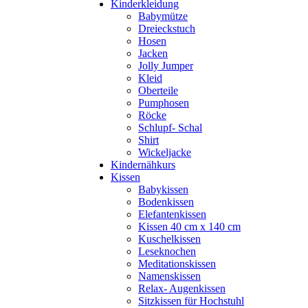
Kinderkleidung
Babymütze
Dreieckstuch
Hosen
Jacken
Jolly Jumper
Kleid
Oberteile
Pumphosen
Röcke
Schlupf- Schal
Shirt
Wickeljacke
Kindernähkurs
Kissen
Babykissen
Bodenkissen
Elefantenkissen
Kissen 40 cm x 140 cm
Kuschelkissen
Leseknochen
Meditationskissen
Namenskissen
Relax- Augenkissen
Sitzkissen für Hochstuhl