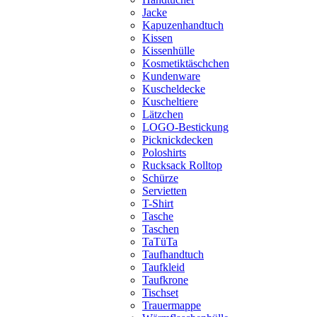
Jacke
Kapuzenhandtuch
Kissen
Kissenhülle
Kosmetiktäschchen
Kundenware
Kuscheldecke
Kuscheltiere
Lätzchen
LOGO-Bestickung
Picknickdecken
Poloshirts
Rucksack Rolltop
Schürze
Servietten
T-Shirt
Tasche
Taschen
TaTüTa
Taufhandtuch
Taufkleid
Taufkrone
Tischset
Trauermappe