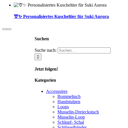
🦒✨ Personalisiertes Kuscheltier für Suki Aurora
Suchen
Suche nach:
Jetzt folgen!
Kategorien
Accessoires
Bommeltuch
Handstulpen
Loops
Musselin-Dreieckstuch
Musselin-Loop
Schlupf- Schal
Schlüsselbänder