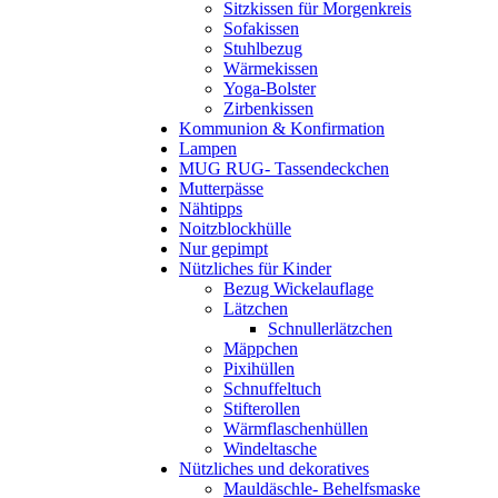
Sitzkissen für Morgenkreis
Sofakissen
Stuhlbezug
Wärmekissen
Yoga-Bolster
Zirbenkissen
Kommunion & Konfirmation
Lampen
MUG RUG- Tassendeckchen
Mutterpässe
Nähtipps
Noitzblockhülle
Nur gepimpt
Nützliches für Kinder
Bezug Wickelauflage
Lätzchen
Schnullerlätzchen
Mäppchen
Pixihüllen
Schnuffeltuch
Stifterollen
Wärmflaschenhüllen
Windeltasche
Nützliches und dekoratives
Mauldäschle- Behelfsmaske