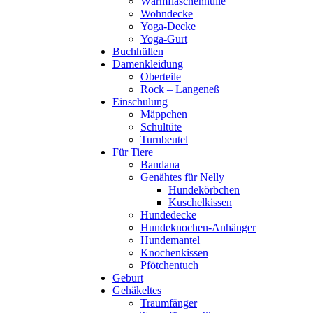
Wärmflaschenhülle
Wohndecke
Yoga-Decke
Yoga-Gurt
Buchhüllen
Damenkleidung
Oberteile
Rock – Langeneß
Einschulung
Mäppchen
Schultüte
Turnbeutel
Für Tiere
Bandana
Genähtes für Nelly
Hundekörbchen
Kuschelkissen
Hundedecke
Hundeknochen-Anhänger
Hundemantel
Knochenkissen
Pfötchentuch
Geburt
Gehäkeltes
Traumfänger