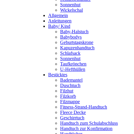
Sonnenhut
Wickelschal
Allgemein
Anleitungen
Baby/ Kind
Baby-Halstuch
Babybodys
Geburtstagskrone
Kapuzenhandtuch
Schlafsack
Sonnenhut
Taufkrönchen
U-Hefthüllen
Besticktes
Bademantel
Duschtuch
Filzhut
Filzkorb
Filzmappe
Fitness-Strand-Handtuch
Fleece Decke
Geschirrtuch
Handtuch zum Schulabschluss
Handtuch zur Konfirmation
Handtücher