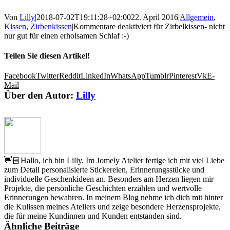
Von
Lilly
|
2018-07-02T19:11:28+02:00
22. April 2016
|
Allgemein
,
Kissen
,
Zirbenkissen
|
Kommentare deaktiviert
für Zirbelkissen- nicht
nur gut für einen erholsamen Schlaf :-)
Teilen Sie diesen Artikel!
Facebook
Twitter
Reddit
LinkedIn
WhatsApp
Tumblr
Pinterest
Vk
E-
Mail
Über den Autor:
Lilly
👋🏻Hallo, ich bin Lilly. Im Jomely Atelier fertige ich mit viel Liebe
zum Detail personalisierte Stickereien, Erinnerungsstücke und
individuelle Geschenkideen an. Besonders am Herzen liegen mir
Projekte, die persönliche Geschichten erzählen und wertvolle
Erinnerungen bewahren. In meinem Blog nehme ich dich mit hinter
die Kulissen meines Ateliers und zeige besondere Herzensprojekte,
die für meine Kundinnen und Kunden entstanden sind.
Ähnliche Beiträge