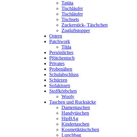
Tatüta
Tischläufer
Tischläufer
Tischsets
Zuckerstick- Täschchen
Zugluftstopper
Ostern
Patchwork
Tilda
Persönliches
Pfötchentuch
Privates
Probenähen
Schulabschluss
Schürzen
Sofakissen
Stoffkörbchen
Wooly
Taschen und Rucksäcke
Damentaschen
Handytäschen
HipBAg
Kindertaschen
Kosmetiktäschchen
Lunchbag