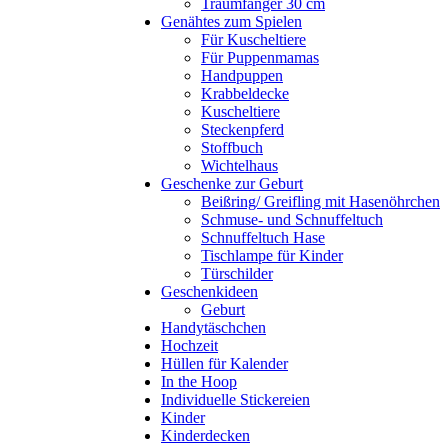
Traumfänger 30 cm
Genähtes zum Spielen
Für Kuscheltiere
Für Puppenmamas
Handpuppen
Krabbeldecke
Kuscheltiere
Steckenpferd
Stoffbuch
Wichtelhaus
Geschenke zur Geburt
Beißring/ Greifling mit Hasenöhrchen
Schmuse- und Schnuffeltuch
Schnuffeltuch Hase
Tischlampe für Kinder
Türschilder
Geschenkideen
Geburt
Handytäschchen
Hochzeit
Hüllen für Kalender
In the Hoop
Individuelle Stickereien
Kinder
Kinderdecken