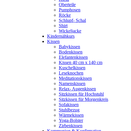
Oberteile
Pumphosen
Röcke
Schlupf- Schal
Shirt
Wickeljacke
Kindernähkurs
Kissen
Babykissen
Bodenkissen
Elefantenkissen
Kissen 40 cm x 140 cm
Kuschelkissen
Leseknochen
Meditationskissen
Namenskissen
Relax- Augenkissen
Sitzkissen für Hochstuhl
Sitzkissen für Morgenkreis
Sofakissen
Stuhlbezug
Wärmekissen
Yoga-Bolster
Zirbenkissen
Kommunion & Konfirmation