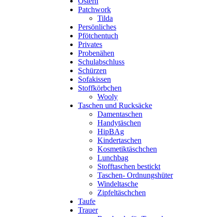
Ostern
Patchwork
Tilda
Persönliches
Pfötchentuch
Privates
Probenähen
Schulabschluss
Schürzen
Sofakissen
Stoffkörbchen
Wooly
Taschen und Rucksäcke
Damentaschen
Handytäschen
HipBAg
Kindertaschen
Kosmetiktäschchen
Lunchbag
Stofftaschen bestickt
Taschen- Ordnungshüter
Windeltasche
Zipfeltäschchen
Taufe
Trauer