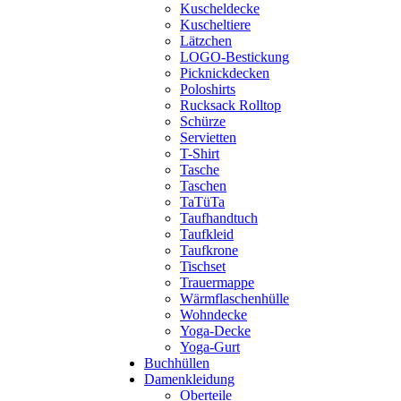
Kuscheldecke
Kuscheltiere
Lätzchen
LOGO-Bestickung
Picknickdecken
Poloshirts
Rucksack Rolltop
Schürze
Servietten
T-Shirt
Tasche
Taschen
TaTüTa
Taufhandtuch
Taufkleid
Taufkrone
Tischset
Trauermappe
Wärmflaschenhülle
Wohndecke
Yoga-Decke
Yoga-Gurt
Buchhüllen
Damenkleidung
Oberteile