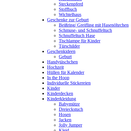
Steckenpferd
Stoffbuch
Wichtelhaus
Geschenke zur Geburt
Beißring/ Greifling mit Hasenöhrchen
Schmuse- und Schnuffeltuch
Schnuffeltuch Hase
Tischlampe für Kinder
Türschilder
Geschenkideen
Geburt
Handytäschchen
Hochzeit
Hüllen für Kalender
In the Hoop
Individuelle Stickereien
Kinder
Kinderdecken
Kinderkleidung
Babymütze
Dreieckstuch
Hosen
Jacken
Jolly Jumper
Kleid