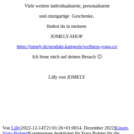
Viele weitere individualisierte, personalisierte
und einzigartige Geschenke,
findest du in meinem
JOMELY-SHOP
https://jomely.de/produkt-kategorie/wellness-yoga-co/
Ich freue mich auf deinen Besuch 🙂
Lilly von JOMELY
Von
Lilly
|
2022-12-14T21:01:26+01:00
14. Dezember 2022
|
Kissen
,
Yoga-Bolster
|
Kommentare deaktiviert
für Yoga-Bolster für die