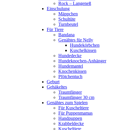
Rock – Langeneß
Einschulung
Mäppchen
Schultüte
Turnbeutel
Für Tiere
Bandana
Genähtes für Nelly
Hundekörbchen
Kuschelkissen
Hundedecke
Hundeknochen-Anhänger
Hundemantel
Knochenkissen
Pfötchentuch
Geburt
Gehäkeltes
Traumfänger
Traumfänger 30 cm
Genähtes zum Spielen
Für Kuscheltiere
Für Puppenmamas
Handpuppen
Krabbeldecke
Kuscheltiere