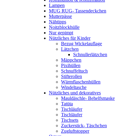
Lampen
MUG RUG- Tassendeckchen
Mutterpässe
Nähtipps
Noitzblockhülle
Nur gepimpt
Nützliches für Kinder
Bezug Wickelauflage
Lätzchen
Schnullerlätzchen
Mäppchen
Pixihüllen
Schnuffeltuch
Stifterollen
Wärmflaschenhüllen
Windeltasche
Nützliches und dekoratives
Mauldäschle- Behelfsmaske
Tatüta
Tischläufer
Tischläufer
Tischsets
Zuckerstick- Täschchen
Zugluftstopper