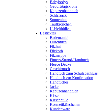
Babybodys
Geburtstagskrone
Kapuzenhandtuch
Schlafsack
Sonnenhut
Taufkrönchen
U-Hefthüllen
Besticktes
Bademantel
Duschtuch
Filzhut
Filzkorb
Filzmappe
Fitness-Strand-Handtuch
Fleece Decke
Geschirrtuch
Handtuch zum Schulabschluss
Handtuch zur Konfirmation
Handtücher
Jacke
Kapuzenhandtuch
Kissen
Kissenhülle
Kosmetiktäschchen
Kundenware