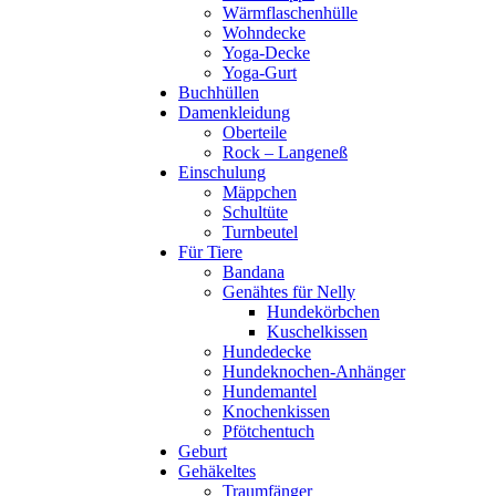
Wärmflaschenhülle
Wohndecke
Yoga-Decke
Yoga-Gurt
Buchhüllen
Damenkleidung
Oberteile
Rock – Langeneß
Einschulung
Mäppchen
Schultüte
Turnbeutel
Für Tiere
Bandana
Genähtes für Nelly
Hundekörbchen
Kuschelkissen
Hundedecke
Hundeknochen-Anhänger
Hundemantel
Knochenkissen
Pfötchentuch
Geburt
Gehäkeltes
Traumfänger