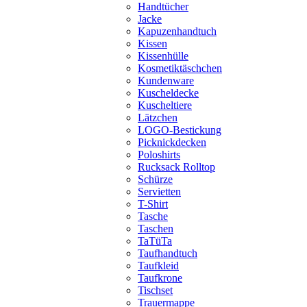
Handtücher
Jacke
Kapuzenhandtuch
Kissen
Kissenhülle
Kosmetiktäschchen
Kundenware
Kuscheldecke
Kuscheltiere
Lätzchen
LOGO-Bestickung
Picknickdecken
Poloshirts
Rucksack Rolltop
Schürze
Servietten
T-Shirt
Tasche
Taschen
TaTüTa
Taufhandtuch
Taufkleid
Taufkrone
Tischset
Trauermappe