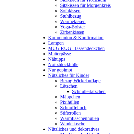
Sitzkissen für Morgenkreis
Sofakissen
Stuhlbezug
Wärmekissen
Yoga-Bolster
Zirbenkissen
Kommunion & Konfirmation
Lampen
MUG RUG- Tassendeckchen
Mutterpässe
Nähtipps
Noitzblockhülle
Nur gepimpt
Nützliches für Kinder
Bezug Wickelauflage
Lätzchen
Schnullerlätzchen
Mäppchen
Pixihüllen
Schnuffeltuch
Stifterollen
Wärmflaschenhüllen
Windeltasche
Nützliches und dekoratives