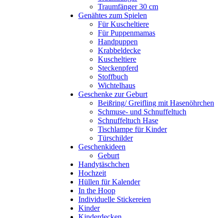
Traumfänger 30 cm
Genähtes zum Spielen
Für Kuscheltiere
Für Puppenmamas
Handpuppen
Krabbeldecke
Kuscheltiere
Steckenpferd
Stoffbuch
Wichtelhaus
Geschenke zur Geburt
Beißring/ Greifling mit Hasenöhrchen
Schmuse- und Schnuffeltuch
Schnuffeltuch Hase
Tischlampe für Kinder
Türschilder
Geschenkideen
Geburt
Handytäschchen
Hochzeit
Hüllen für Kalender
In the Hoop
Individuelle Stickereien
Kinder
Kinderdecken