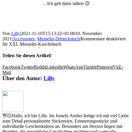
…Ich geh dann nähen 😉
Von
Lilly
|
2021-11-10T15:13:22+01:00
10. November
2021
|
Accessoires
,
Musselin-Dreieckstuch
|
Kommentare deaktiviert
für XXL Musselin-Kuscheltuch
Teilen Sie diesen Artikel!
Facebook
Twitter
Reddit
LinkedIn
WhatsApp
Tumblr
Pinterest
Vk
E-
Mail
Über den Autor:
Lilly
👋🏻Hallo, ich bin Lilly. Im Jomely Atelier fertige ich mit viel Liebe
zum Detail personalisierte Stickereien, Erinnerungsstücke und
individuelle Geschenkideen an. Besonders am Herzen liegen mir
Projekte, die persönliche Geschichten erzählen und wertvolle