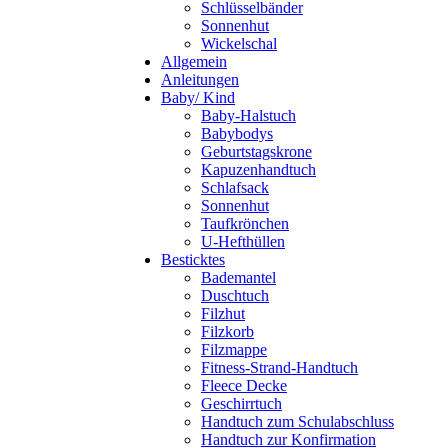
Schlüsselbänder
Sonnenhut
Wickelschal
Allgemein
Anleitungen
Baby/ Kind
Baby-Halstuch
Babybodys
Geburtstagskrone
Kapuzenhandtuch
Schlafsack
Sonnenhut
Taufkrönchen
U-Hefthüllen
Besticktes
Bademantel
Duschtuch
Filzhut
Filzkorb
Filzmappe
Fitness-Strand-Handtuch
Fleece Decke
Geschirrtuch
Handtuch zum Schulabschluss
Handtuch zur Konfirmation