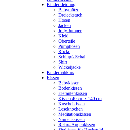
Kinderkleidung
Babymütze
Dreieckstuch
Hosen
Jacken
Jolly Jumper
Kleid
Oberteile
Pumphosen
Röcke
Schlupf- Schal
Shirt
Wickeljacke
Kindernähkurs
Kissen
Babykissen
Bodenkissen
Elefantenkissen
Kissen 40 cm x 140 cm
Kuschelkissen
Leseknochen
Meditationskissen
Namenskissen
Relax- Augenkissen
Sitzkissen für Hochstuhl