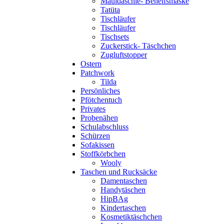
Mauldäschle- Behelfsmaske
Tatüta
Tischläufer
Tischläufer
Tischsets
Zuckerstick- Täschchen
Zugluftstopper
Ostern
Patchwork
Tilda
Persönliches
Pfötchentuch
Privates
Probenähen
Schulabschluss
Schürzen
Sofakissen
Stoffkörbchen
Wooly
Taschen und Rucksäcke
Damentaschen
Handytäschen
HipBAg
Kindertaschen
Kosmetiktäschchen