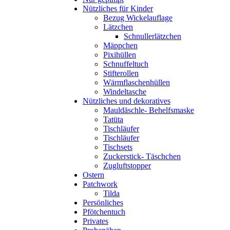
Nützliches für Kinder
Bezug Wickelauflage
Lätzchen
Schnullerlätzchen
Mäppchen
Pixihüllen
Schnuffeltuch
Stifterollen
Wärmflaschenhüllen
Windeltasche
Nützliches und dekoratives
Mauldäschle- Behelfsmaske
Tatüta
Tischläufer
Tischläufer
Tischsets
Zuckerstick- Täschchen
Zugluftstopper
Ostern
Patchwork
Tilda
Persönliches
Pfötchentuch
Privates