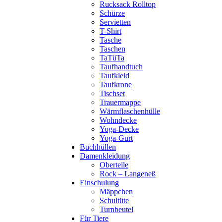
Rucksack Rolltop
Schürze
Servietten
T-Shirt
Tasche
Taschen
TaTüTa
Taufhandtuch
Taufkleid
Taufkrone
Tischset
Trauermappe
Wärmflaschenhülle
Wohndecke
Yoga-Decke
Yoga-Gurt
Buchhüllen
Damenkleidung
Oberteile
Rock – Langeneß
Einschulung
Mäppchen
Schultüte
Turnbeutel
Für Tiere