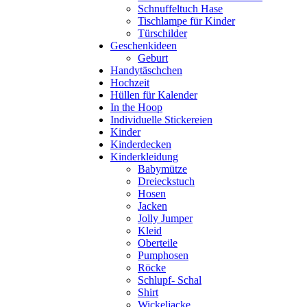
Schnuffeltuch Hase
Tischlampe für Kinder
Türschilder
Geschenkideen
Geburt
Handytäschchen
Hochzeit
Hüllen für Kalender
In the Hoop
Individuelle Stickereien
Kinder
Kinderdecken
Kinderkleidung
Babymütze
Dreieckstuch
Hosen
Jacken
Jolly Jumper
Kleid
Oberteile
Pumphosen
Röcke
Schlupf- Schal
Shirt
Wickeljacke