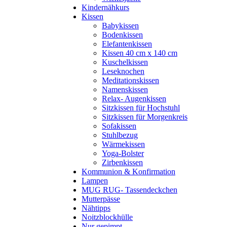
Kindernähkurs
Kissen
Babykissen
Bodenkissen
Elefantenkissen
Kissen 40 cm x 140 cm
Kuschelkissen
Leseknochen
Meditationskissen
Namenskissen
Relax- Augenkissen
Sitzkissen für Hochstuhl
Sitzkissen für Morgenkreis
Sofakissen
Stuhlbezug
Wärmekissen
Yoga-Bolster
Zirbenkissen
Kommunion & Konfirmation
Lampen
MUG RUG- Tassendeckchen
Mutterpässe
Nähtipps
Noitzblockhülle
Nur gepimpt