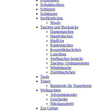
Probenähen
Schulabschluss
Schürzen
Sofakissen
Stoffkörbchen
Wooly
Taschen und Rucksäcke
Damentaschen
Handytäschen
HipBAg
Kindertaschen
Kosmetiktäschchen
Lunchbag
Stofftaschen bestickt
Taschen- Ordnungshüter
Windeltasche
Zipfeltäschchen
Taufe
Trauer
Banderole für Trauerkerze
Weihnachten
Adventskalender
Geschenke
Nikolausstiefel
Zur Geburt