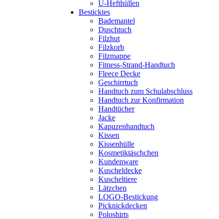
U-Hefthüllen
Besticktes
Bademantel
Duschtuch
Filzhut
Filzkorb
Filzmappe
Fitness-Strand-Handtuch
Fleece Decke
Geschirrtuch
Handtuch zum Schulabschluss
Handtuch zur Konfirmation
Handtücher
Jacke
Kapuzenhandtuch
Kissen
Kissenhülle
Kosmetiktäschchen
Kundenware
Kuscheldecke
Kuscheltiere
Lätzchen
LOGO-Bestickung
Picknickdecken
Poloshirts