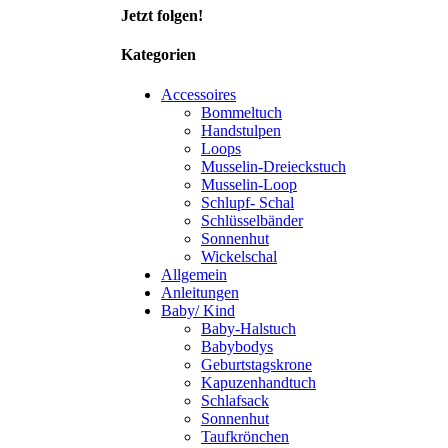
Jetzt folgen!
Kategorien
Accessoires
Bommeltuch
Handstulpen
Loops
Musselin-Dreieckstuch
Musselin-Loop
Schlupf- Schal
Schlüsselbänder
Sonnenhut
Wickelschal
Allgemein
Anleitungen
Baby/ Kind
Baby-Halstuch
Babybodys
Geburtstagskrone
Kapuzenhandtuch
Schlafsack
Sonnenhut
Taufkrönchen