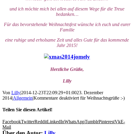
und ich möchte mich bei allen auf diesem Wege für die Treue
bedanken…
Für das bevorstehende Weihnachtsfest wünsche ich euch und eurer
Familie
eine ruhige und erholsame Zeit und alles Gute für das kommende
Jahr 2015!
Herzliche Grüße,
Lilly
Von
Lilly
|
2014-12-23T22:09:29+01:00
23. Dezember
2014
|
Allgemein
|
Kommentare deaktiviert
für Weihnachtsgrüße :-)
Teilen Sie diesen Artikel!
Facebook
Twitter
Reddit
LinkedIn
WhatsApp
Tumblr
Pinterest
Vk
E-
Mail
Über den Autor:
Lilly