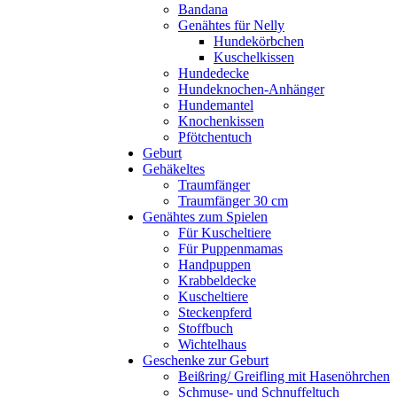
Bandana
Genähtes für Nelly
Hundekörbchen
Kuschelkissen
Hundedecke
Hundeknochen-Anhänger
Hundemantel
Knochenkissen
Pfötchentuch
Geburt
Gehäkeltes
Traumfänger
Traumfänger 30 cm
Genähtes zum Spielen
Für Kuscheltiere
Für Puppenmamas
Handpuppen
Krabbeldecke
Kuscheltiere
Steckenpferd
Stoffbuch
Wichtelhaus
Geschenke zur Geburt
Beißring/ Greifling mit Hasenöhrchen
Schmuse- und Schnuffeltuch