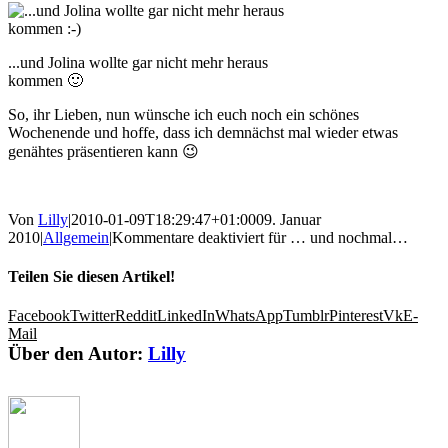
...und Jolina wollte gar nicht mehr heraus
kommen 🙂
So, ihr Lieben, nun wünsche ich euch noch ein schönes
Wochenende und hoffe, dass ich demnächst mal wieder etwas
genähtes präsentieren kann 😉
Von
Lilly
|
2010-01-09T18:29:47+01:00
09. Januar
2010
|
Allgemein
|
Kommentare deaktiviert
für … und nochmal…
Teilen Sie diesen Artikel!
Facebook
Twitter
Reddit
LinkedIn
WhatsApp
Tumblr
Pinterest
Vk
E-
Mail
Über den Autor:
Lilly