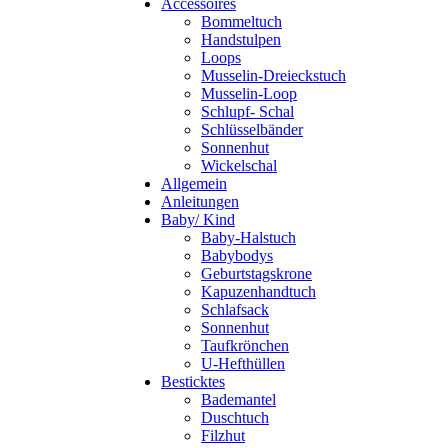
Accessoires
Bommeltuch
Handstulpen
Loops
Musselin-Dreieckstuch
Musselin-Loop
Schlupf- Schal
Schlüsselbänder
Sonnenhut
Wickelschal
Allgemein
Anleitungen
Baby/ Kind
Baby-Halstuch
Babybodys
Geburtstagskrone
Kapuzenhandtuch
Schlafsack
Sonnenhut
Taufkrönchen
U-Hefthüllen
Besticktes
Bademantel
Duschtuch
Filzhut