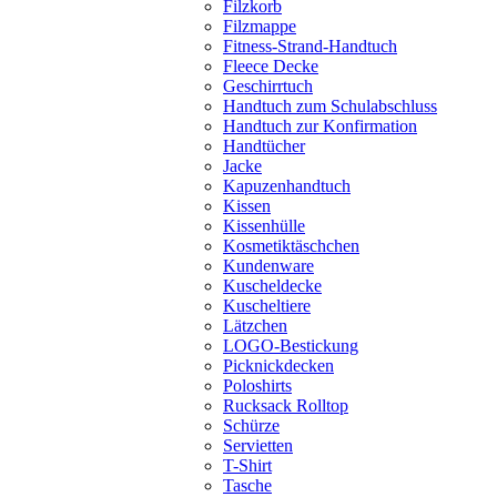
Filzkorb
Filzmappe
Fitness-Strand-Handtuch
Fleece Decke
Geschirrtuch
Handtuch zum Schulabschluss
Handtuch zur Konfirmation
Handtücher
Jacke
Kapuzenhandtuch
Kissen
Kissenhülle
Kosmetiktäschchen
Kundenware
Kuscheldecke
Kuscheltiere
Lätzchen
LOGO-Bestickung
Picknickdecken
Poloshirts
Rucksack Rolltop
Schürze
Servietten
T-Shirt
Tasche