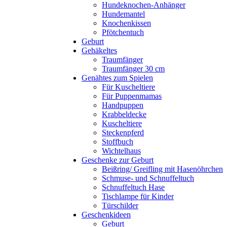
Hundeknochen-Anhänger
Hundemantel
Knochenkissen
Pfötchentuch
Geburt
Gehäkeltes
Traumfänger
Traumfänger 30 cm
Genähtes zum Spielen
Für Kuscheltiere
Für Puppenmamas
Handpuppen
Krabbeldecke
Kuscheltiere
Steckenpferd
Stoffbuch
Wichtelhaus
Geschenke zur Geburt
Beißring/ Greifling mit Hasenöhrchen
Schmuse- und Schnuffeltuch
Schnuffeltuch Hase
Tischlampe für Kinder
Türschilder
Geschenkideen
Geburt