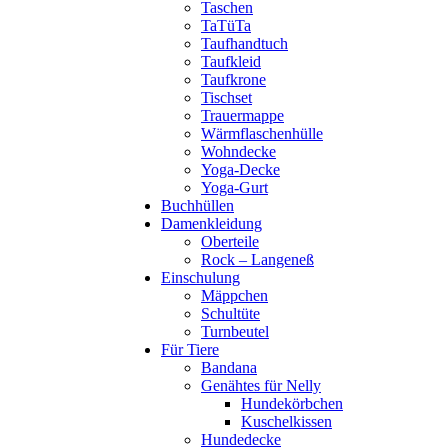
Taschen
TaTüTa
Taufhandtuch
Taufkleid
Taufkrone
Tischset
Trauermappe
Wärmflaschenhülle
Wohndecke
Yoga-Decke
Yoga-Gurt
Buchhüllen
Damenkleidung
Oberteile
Rock – Langeneß
Einschulung
Mäppchen
Schultüte
Turnbeutel
Für Tiere
Bandana
Genähtes für Nelly
Hundekörbchen
Kuschelkissen
Hundedecke