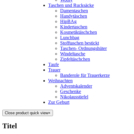
Taschen und Rucksäcke
Damentaschen
Handytäschen
HipBAg
Kindertaschen
Kosmetiktäschchen
Lunchbag
Stofftaschen bestickt
Taschen- Ordnungshüter
Windeltasche
Zipfeltäschchen
Taufe
Trauer
Banderole für Trauerkerze
Weihnachten
Adventskalender
Geschenke
Nikolausstiefel
Zur Geburt
Close product quick view
×
Titel