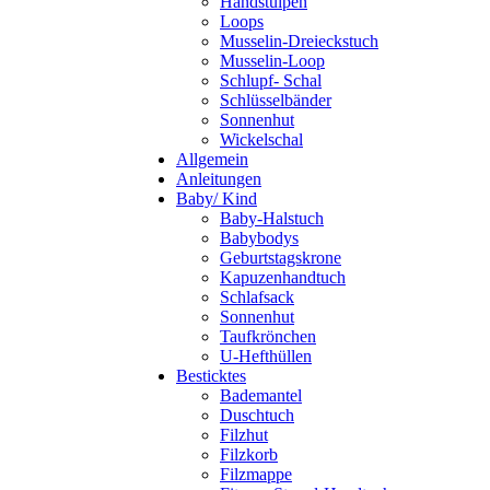
Handstulpen
Loops
Musselin-Dreieckstuch
Musselin-Loop
Schlupf- Schal
Schlüsselbänder
Sonnenhut
Wickelschal
Allgemein
Anleitungen
Baby/ Kind
Baby-Halstuch
Babybodys
Geburtstagskrone
Kapuzenhandtuch
Schlafsack
Sonnenhut
Taufkrönchen
U-Hefthüllen
Besticktes
Bademantel
Duschtuch
Filzhut
Filzkorb
Filzmappe