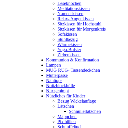
Leseknochen
Meditationskissen
Namenskissen
Relax- Augenkissen
Sitzkissen für Hochstuhl
Sitzkissen für Morgenkreis
Sofakissen
Stuhlbezug
Wärmekissen
Yoga-Bolster
Zirbenkissen
Kommunion & Konfirmation
Lampen
MUG RUG- Tassendeckchen
Mutterpässe
Nähtipps
Noitzblockhülle
Nur gepimpt
Nützliches für Kinder
Bezug Wickelauflage
Lätzchen
Schnullerlätzchen
Mäppchen
Pixihüllen
Schnuffeltuch