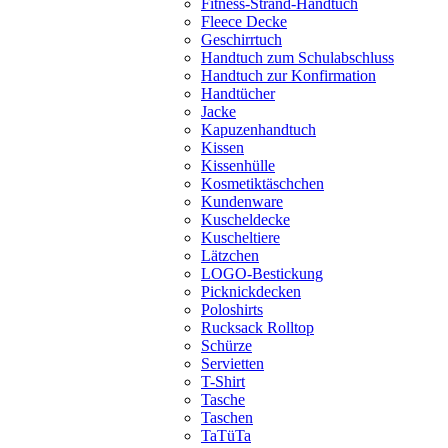
Fitness-Strand-Handtuch
Fleece Decke
Geschirrtuch
Handtuch zum Schulabschluss
Handtuch zur Konfirmation
Handtücher
Jacke
Kapuzenhandtuch
Kissen
Kissenhülle
Kosmetiktäschchen
Kundenware
Kuscheldecke
Kuscheltiere
Lätzchen
LOGO-Bestickung
Picknickdecken
Poloshirts
Rucksack Rolltop
Schürze
Servietten
T-Shirt
Tasche
Taschen
TaTüTa