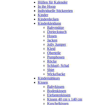
Hüllen für Kalender
In the Hoop
Individuelle Stickereien
Kinder
Kinderdecken
Kinderkleidung
Babymütze
Dreieckstuch
Hosen
Jacken
Jolly Jumper
Kleid
Oberteile
Pumphosen
Röcke
Schlupf- Schal
Shirt
Wickeljacke
Kindernähkurs
Kissen
Babykissen
Bodenkissen
Elefantenkissen
Kissen 40 cm x 140 cm
Kuschelkissen