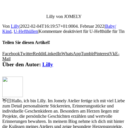
Lilly von JOMELY
Von
Lilly
|
2022-02-04T16:19:57+01:00
04. Februar 2022
|
Baby/
Kind
,
U-Hefthüllen
|
Kommentare deaktiviert
für U-Hefthülle für Tin
Teilen Sie diesen Artikel!
Facebook
Twitter
Reddit
LinkedIn
WhatsApp
Tumblr
Pinterest
Vk
E-
Mail
Über den Autor:
Lilly
👋🏻Hallo, ich bin Lilly. Im Jomely Atelier fertige ich mit viel Liebe
zum Detail personalisierte Stickereien, Erinnerungsstücke und
individuelle Geschenkideen an. Besonders am Herzen liegen mir
Projekte, die persönliche Geschichten erzählen und wertvolle
Erinnerungen bewahren. In meinem Blog nehme ich dich mit hinter
die Kulissen meines Ateliers und zeige besondere Herzensprojekte,