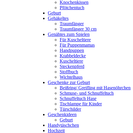
Knochenkissen
Pfötchentuch
Geburt
Gehäkeltes
Traumfänger
Traumfänger 30 cm
Genähtes zum Spielen
Für Kuscheltiere
Für Puppenmamas
Handpuppen
Krabbeldecke
Kuscheltiere
Steckenpferd
Stoffbuch
Wichtelhaus
Geschenke zur Geburt
Beißring/ Greifling mit Hasenöhrchen
Schmuse- und Schnuffeltuch
Schnuffeltuch Hase
Tischlampe für Kinder
Türschilder
Geschenkideen
Geburt
Handytäschchen
Hochzeit