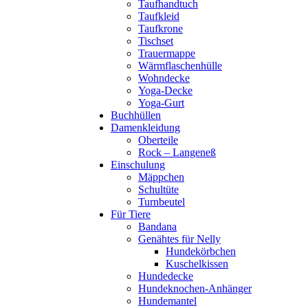
Taufhandtuch
Taufkleid
Taufkrone
Tischset
Trauermappe
Wärmflaschenhülle
Wohndecke
Yoga-Decke
Yoga-Gurt
Buchhüllen
Damenkleidung
Oberteile
Rock – Langeneß
Einschulung
Mäppchen
Schultüte
Turnbeutel
Für Tiere
Bandana
Genähtes für Nelly
Hundekörbchen
Kuschelkissen
Hundedecke
Hundeknochen-Anhänger
Hundemantel