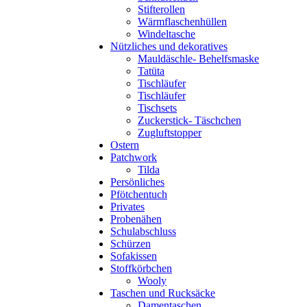
Stifterollen
Wärmflaschenhüllen
Windeltasche
Nützliches und dekoratives
Mauldäschle- Behelfsmaske
Tatüta
Tischläufer
Tischläufer
Tischsets
Zuckerstick- Täschchen
Zugluftstopper
Ostern
Patchwork
Tilda
Persönliches
Pfötchentuch
Privates
Probenähen
Schulabschluss
Schürzen
Sofakissen
Stoffkörbchen
Wooly
Taschen und Rucksäcke
Damentaschen