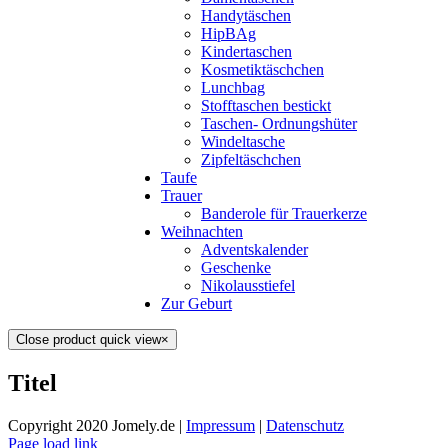
Handytäschen
HipBAg
Kindertaschen
Kosmetiktäschchen
Lunchbag
Stofftaschen bestickt
Taschen- Ordnungshüter
Windeltasche
Zipfeltäschchen
Taufe
Trauer
Banderole für Trauerkerze
Weihnachten
Adventskalender
Geschenke
Nikolausstiefel
Zur Geburt
Close product quick view
×
Titel
Copyright 2020 Jomely.de |
Impressum
|
Datenschutz
Page load link