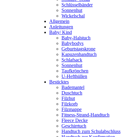
Schlüsselbänder
Sonnenhut
Wickelschal
Allgemein
Anleitungen
Baby/ Kind
Baby-Halstuch
Babybodys
Geburtstagskrone
Kapuzenhandtuch
Schlafsack
Sonnenhut
Taufkrönchen
U-Hefthüllen
Besticktes
Bademantel
Duschtuch
Filzhut
Filzkorb
Filzmappe
Fitness-Strand-Handtuch
Fleece Decke
Geschirrtuch
Handtuch zum Schulabschluss
Handtuch zur Konfirmation