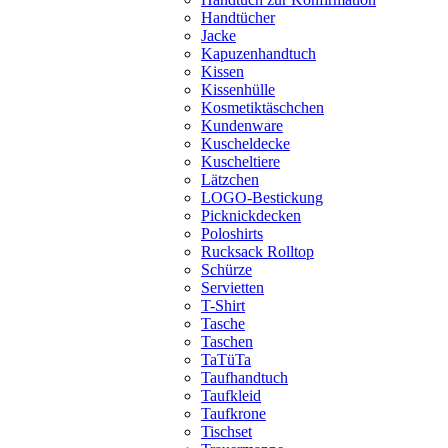
Handtücher
Jacke
Kapuzenhandtuch
Kissen
Kissenhülle
Kosmetiktäschchen
Kundenware
Kuscheldecke
Kuscheltiere
Lätzchen
LOGO-Bestickung
Picknickdecken
Poloshirts
Rucksack Rolltop
Schürze
Servietten
T-Shirt
Tasche
Taschen
TaTüTa
Taufhandtuch
Taufkleid
Taufkrone
Tischset