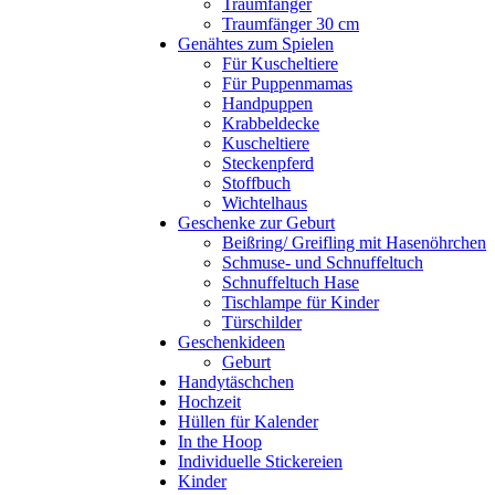
Traumfänger
Traumfänger 30 cm
Genähtes zum Spielen
Für Kuscheltiere
Für Puppenmamas
Handpuppen
Krabbeldecke
Kuscheltiere
Steckenpferd
Stoffbuch
Wichtelhaus
Geschenke zur Geburt
Beißring/ Greifling mit Hasenöhrchen
Schmuse- und Schnuffeltuch
Schnuffeltuch Hase
Tischlampe für Kinder
Türschilder
Geschenkideen
Geburt
Handytäschchen
Hochzeit
Hüllen für Kalender
In the Hoop
Individuelle Stickereien
Kinder