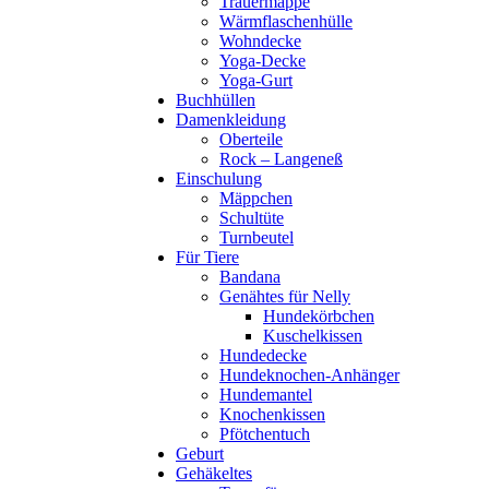
Trauermappe
Wärmflaschenhülle
Wohndecke
Yoga-Decke
Yoga-Gurt
Buchhüllen
Damenkleidung
Oberteile
Rock – Langeneß
Einschulung
Mäppchen
Schultüte
Turnbeutel
Für Tiere
Bandana
Genähtes für Nelly
Hundekörbchen
Kuschelkissen
Hundedecke
Hundeknochen-Anhänger
Hundemantel
Knochenkissen
Pfötchentuch
Geburt
Gehäkeltes