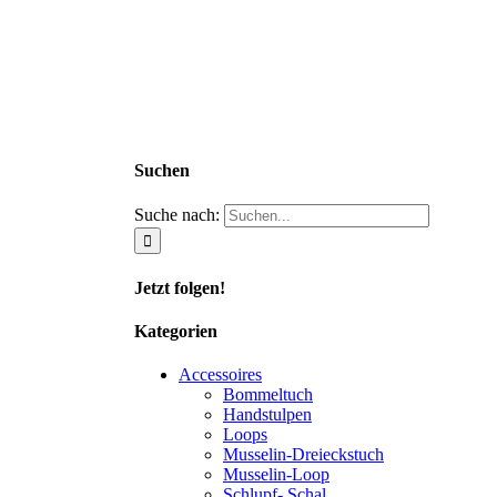
Suchen
Suche nach:
Jetzt folgen!
Kategorien
Accessoires
Bommeltuch
Handstulpen
Loops
Musselin-Dreieckstuch
Musselin-Loop
Schlupf- Schal