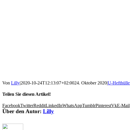
Von
Lilly
|
2020-10-24T12:13:07+02:00
24. Oktober 2020
|
U-Hefthülle
Teilen Sie diesen Artikel!
Facebook
Twitter
Reddit
LinkedIn
WhatsApp
Tumblr
Pinterest
Vk
E-Mail
Über den Autor:
Lilly