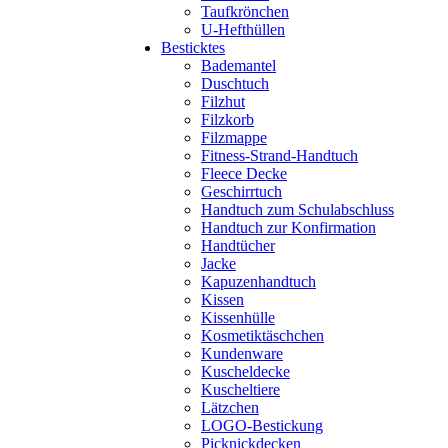
Taufkrönchen
U-Hefthüllen
Besticktes
Bademantel
Duschtuch
Filzhut
Filzkorb
Filzmappe
Fitness-Strand-Handtuch
Fleece Decke
Geschirrtuch
Handtuch zum Schulabschluss
Handtuch zur Konfirmation
Handtücher
Jacke
Kapuzenhandtuch
Kissen
Kissenhülle
Kosmetiktäschchen
Kundenware
Kuscheldecke
Kuscheltiere
Lätzchen
LOGO-Bestickung
Picknickdecken