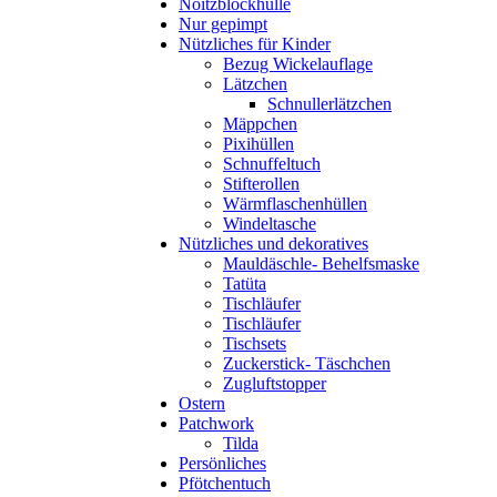
Noitzblockhülle
Nur gepimpt
Nützliches für Kinder
Bezug Wickelauflage
Lätzchen
Schnullerlätzchen
Mäppchen
Pixihüllen
Schnuffeltuch
Stifterollen
Wärmflaschenhüllen
Windeltasche
Nützliches und dekoratives
Mauldäschle- Behelfsmaske
Tatüta
Tischläufer
Tischläufer
Tischsets
Zuckerstick- Täschchen
Zugluftstopper
Ostern
Patchwork
Tilda
Persönliches
Pfötchentuch