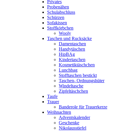
Privates
Probenähen
Schulabschluss
Schürzen
Sofakissen
Stoffkörbchen
Wooly
Taschen und Rucksäcke
Damentaschen
Handytäschen
HipBAg
Kindertaschen
Kosmetiktäschchen
Lunchbag
Stofftaschen bestickt
Taschen- Ordnungshüter
Windeltasche
Zipfeltäschchen
Taufe
Trauer
Banderole für Trauerkerze
Weihnachten
Adventskalender
Geschenke
Nikolausstiefel