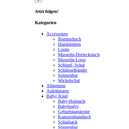
Jetzt folgen!
Kategorien
Accessoires
Bommeltuch
Handstulpen
Loops
Musselin-Dreieckstuch
Musselin-Loop
Schlupf- Schal
Schlüsselbänder
Sonnenhut
Wickelschal
Allgemein
Anleitungen
Baby/ Kind
Baby-Halstuch
Babybodys
Geburtstagskrone
Kapuzenhandtuch
Schlafsack
Sonnenhut