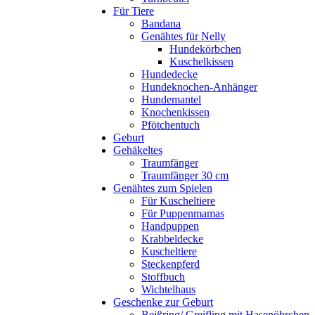
Für Tiere
Bandana
Genähtes für Nelly
Hundekörbchen
Kuschelkissen
Hundedecke
Hundeknochen-Anhänger
Hundemantel
Knochenkissen
Pfötchentuch
Geburt
Gehäkeltes
Traumfänger
Traumfänger 30 cm
Genähtes zum Spielen
Für Kuscheltiere
Für Puppenmamas
Handpuppen
Krabbeldecke
Kuscheltiere
Steckenpferd
Stoffbuch
Wichtelhaus
Geschenke zur Geburt
Beißring/ Greifling mit Hasenöhrchen