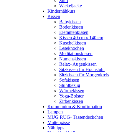
Shirt
Wickeljacke
Kindernähkurs
Kissen
Babykissen
Bodenkissen
Elefantenkissen
Kissen 40 cm x 140 cm
Kuschelkissen
Leseknochen
Meditationskissen
Namenskissen
Relax- Augenkissen
Sitzkissen für Hochstuhl
Sitzkissen für Morgenkreis
Sofakissen
Stuhlbezug
Wärmekissen
Yoga-Bolster
Zirbenkissen
Kommunion & Konfirmation
Lampen
MUG RUG- Tassendeckchen
Mutterpässe
Nähtipps