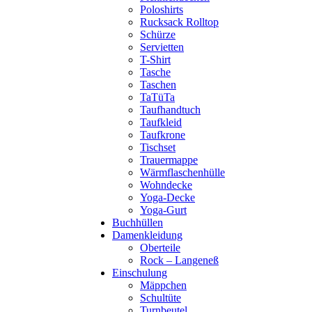
Poloshirts
Rucksack Rolltop
Schürze
Servietten
T-Shirt
Tasche
Taschen
TaTüTa
Taufhandtuch
Taufkleid
Taufkrone
Tischset
Trauermappe
Wärmflaschenhülle
Wohndecke
Yoga-Decke
Yoga-Gurt
Buchhüllen
Damenkleidung
Oberteile
Rock – Langeneß
Einschulung
Mäppchen
Schultüte
Turnbeutel