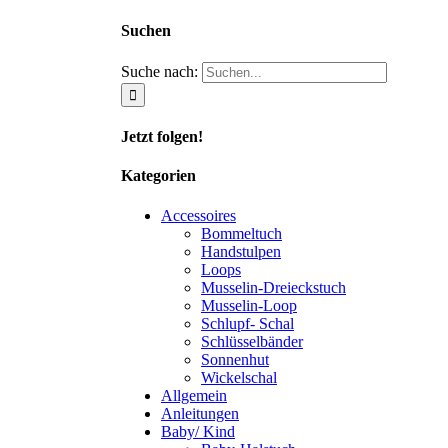
Suchen
Suche nach:
Jetzt folgen!
Kategorien
Accessoires
Bommeltuch
Handstulpen
Loops
Musselin-Dreieckstuch
Musselin-Loop
Schlupf- Schal
Schlüsselbänder
Sonnenhut
Wickelschal
Allgemein
Anleitungen
Baby/ Kind