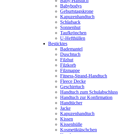
Baby-Halstuch
Babybodys
Geburtstagskrone
Kapuzenhandtuch
Schlafsack
Sonnenhut
Taufkrönchen
U-Hefthüllen
Besticktes
Bademantel
Duschtuch
Filzhut
Filzkorb
Filzmappe
Fitness-Strand-Handtuch
Fleece Decke
Geschirrtuch
Handtuch zum Schulabschluss
Handtuch zur Konfirmation
Handtücher
Jacke
Kapuzenhandtuch
Kissen
Kissenhülle
Kosmetiktäschchen