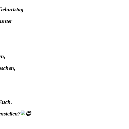
 Geburtstag
unter
an,
nschen,
Euch.
nstellen?