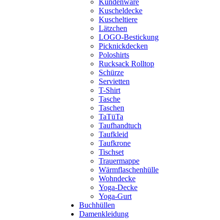
Kundenware
Kuscheldecke
Kuscheltiere
Lätzchen
LOGO-Bestickung
Picknickdecken
Poloshirts
Rucksack Rolltop
Schürze
Servietten
T-Shirt
Tasche
Taschen
TaTüTa
Taufhandtuch
Taufkleid
Taufkrone
Tischset
Trauermappe
Wärmflaschenhülle
Wohndecke
Yoga-Decke
Yoga-Gurt
Buchhüllen
Damenkleidung