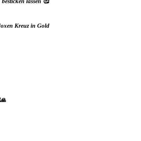
besticken lassen 🥰
odoxen Kreuz in Gold
🙏