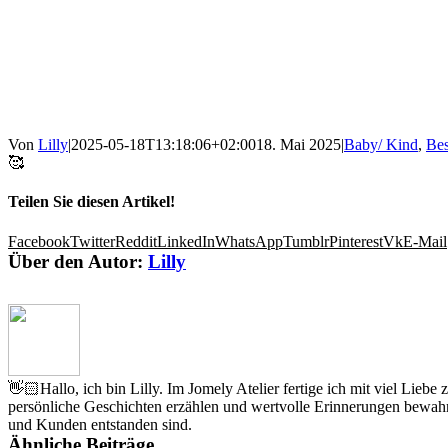
Von
Lilly
|
2025-05-18T13:18:06+02:00
18. Mai 2025
|
Baby/ Kind
,
Bes
🥰
Teilen Sie diesen Artikel!
Facebook
Twitter
Reddit
LinkedIn
WhatsApp
Tumblr
Pinterest
Vk
E-Mail
Über den Autor:
Lilly
👋🏻Hallo, ich bin Lilly. Im Jomely Atelier fertige ich mit viel Lieb
persönliche Geschichten erzählen und wertvolle Erinnerungen bewahr
und Kunden entstanden sind.
Ähnliche Beiträge