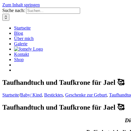
Zum Inhalt springen
Suche nach:
Startseite
Blog
Über mich
Galerie
Kontakt
Shop
Taufhandtuch und Taufkrone für Jael 🥰
Startseite
/
Baby/ Kind
,
Besticktes
,
Geschenke zur Geburt
,
Taufhandtu
Taufhandtuch und Taufkrone für Jael 🥰
Di