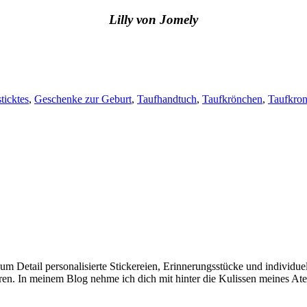
Lilly von Jomely
ticktes
,
Geschenke zur Geburt
,
Taufhandtuch
,
Taufkrönchen
,
Taufkro
e zum Detail personalisierte Stickereien, Erinnerungsstücke und individ
en. In meinem Blog nehme ich dich mit hinter die Kulissen meines Ate