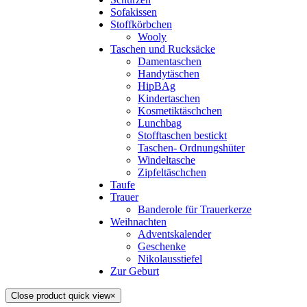
Sofakissen
Stoffkörbchen
Wooly
Taschen und Rucksäcke
Damentaschen
Handytäschen
HipBAg
Kindertaschen
Kosmetiktäschchen
Lunchbag
Stofftaschen bestickt
Taschen- Ordnungshüter
Windeltasche
Zipfeltäschchen
Taufe
Trauer
Banderole für Trauerkerze
Weihnachten
Adventskalender
Geschenke
Nikolausstiefel
Zur Geburt
Close product quick view
×