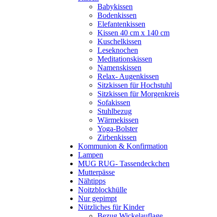
Babykissen
Bodenkissen
Elefantenkissen
Kissen 40 cm x 140 cm
Kuschelkissen
Leseknochen
Meditationskissen
Namenskissen
Relax- Augenkissen
Sitzkissen für Hochstuhl
Sitzkissen für Morgenkreis
Sofakissen
Stuhlbezug
Wärmekissen
Yoga-Bolster
Zirbenkissen
Kommunion & Konfirmation
Lampen
MUG RUG- Tassendeckchen
Mutterpässe
Nähtipps
Noitzblockhülle
Nur gepimpt
Nützliches für Kinder
Bezug Wickelauflage