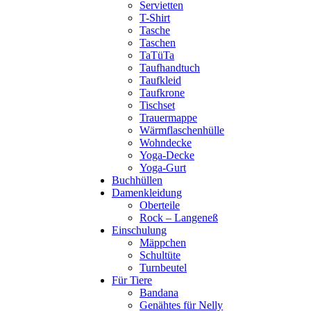
Servietten
T-Shirt
Tasche
Taschen
TaTüTa
Taufhandtuch
Taufkleid
Taufkrone
Tischset
Trauermappe
Wärmflaschenhülle
Wohndecke
Yoga-Decke
Yoga-Gurt
Buchhüllen
Damenkleidung
Oberteile
Rock – Langeneß
Einschulung
Mäppchen
Schultüte
Turnbeutel
Für Tiere
Bandana
Genähtes für Nelly