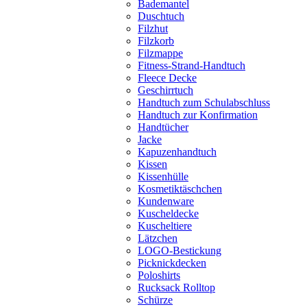
Bademantel
Duschtuch
Filzhut
Filzkorb
Filzmappe
Fitness-Strand-Handtuch
Fleece Decke
Geschirrtuch
Handtuch zum Schulabschluss
Handtuch zur Konfirmation
Handtücher
Jacke
Kapuzenhandtuch
Kissen
Kissenhülle
Kosmetiktäschchen
Kundenware
Kuscheldecke
Kuscheltiere
Lätzchen
LOGO-Bestickung
Picknickdecken
Poloshirts
Rucksack Rolltop
Schürze