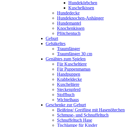
Hundekörbchen
Kuschelkissen
Hundedecke
Hundeknochen-Anhänger
Hundemantel
Knochenkissen
Pfötchentuch
Geburt
Gehäkeltes
Traumfänger
Traumfänger 30 cm
Genähtes zum Spielen
Für Kuscheltiere
Für Puppenmamas
Handpuppen
Krabbeldecke
Kuscheltiere
Steckenpferd
Stoffbuch
Wichtelhaus
Geschenke zur Geburt
Beißring/ Greifling mit Hasenöhrchen
Schmuse- und Schnuffeltuch
Schnuffeltuch Hase
Tischlampe für Kinder