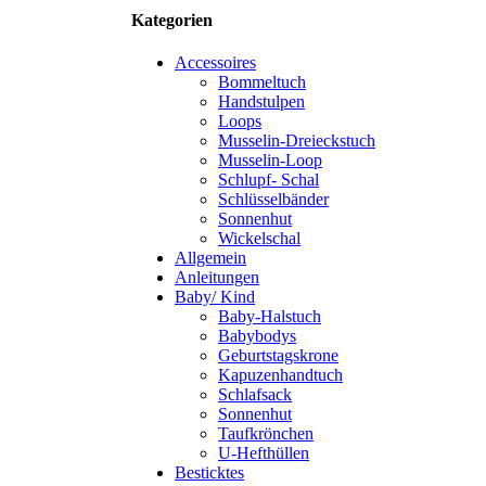
Kategorien
Accessoires
Bommeltuch
Handstulpen
Loops
Musselin-Dreieckstuch
Musselin-Loop
Schlupf- Schal
Schlüsselbänder
Sonnenhut
Wickelschal
Allgemein
Anleitungen
Baby/ Kind
Baby-Halstuch
Babybodys
Geburtstagskrone
Kapuzenhandtuch
Schlafsack
Sonnenhut
Taufkrönchen
U-Hefthüllen
Besticktes