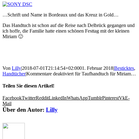
…Schrift und Name in Bordeaux und das Kreuz in Gold…
Das Handtuch ist schon auf die Reise nach Delbrück gegangen und
ich hoffe, die Familie hatte einen schönen Festtag mit der kleinen
Miriam 🙂
Von
Lilly
|
2018-07-01T21:14:54+02:00
01. Februar 2018
|
Besticktes
,
Handtücher
|
Kommentare deaktiviert
für Taufhandtuch für Miriam…
Teilen Sie diesen Artikel!
Facebook
Twitter
Reddit
LinkedIn
WhatsApp
Tumblr
Pinterest
Vk
E-
Mail
Über den Autor:
Lilly