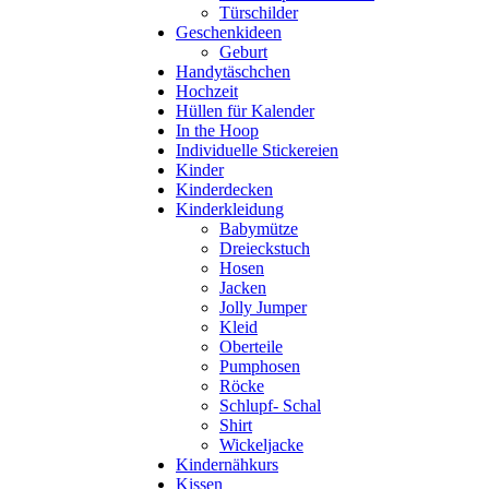
Türschilder
Geschenkideen
Geburt
Handytäschchen
Hochzeit
Hüllen für Kalender
In the Hoop
Individuelle Stickereien
Kinder
Kinderdecken
Kinderkleidung
Babymütze
Dreieckstuch
Hosen
Jacken
Jolly Jumper
Kleid
Oberteile
Pumphosen
Röcke
Schlupf- Schal
Shirt
Wickeljacke
Kindernähkurs
Kissen