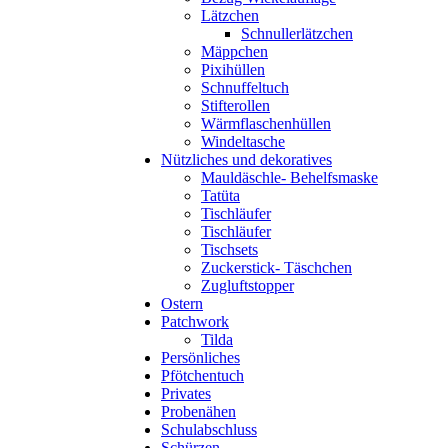
Lätzchen
Schnullerlätzchen
Mäppchen
Pixihüllen
Schnuffeltuch
Stifterollen
Wärmflaschenhüllen
Windeltasche
Nützliches und dekoratives
Mauldäschle- Behelfsmaske
Tatüta
Tischläufer
Tischläufer
Tischsets
Zuckerstick- Täschchen
Zugluftstopper
Ostern
Patchwork
Tilda
Persönliches
Pfötchentuch
Privates
Probenähen
Schulabschluss
Schürzen