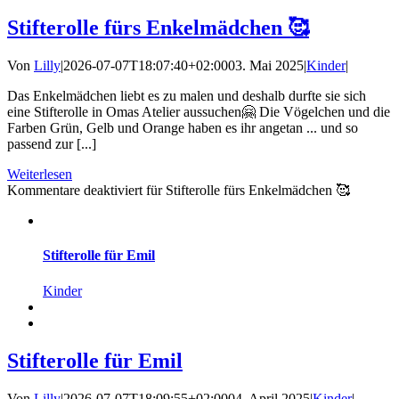
Stifterolle fürs Enkelmädchen 🥰
Von
Lilly
|
2026-07-07T18:07:40+02:00
03. Mai 2025
|
Kinder
|
Das Enkelmädchen liebt es zu malen und deshalb durfte sie sich
eine Stifterolle in Omas Atelier aussuchen🤗 Die Vögelchen und die
Farben Grün, Gelb und Orange haben es ihr angetan ... und so
passend zur [...]
Weiterlesen
Kommentare deaktiviert
für Stifterolle fürs Enkelmädchen 🥰
Stifterolle für Emil
Kinder
Stifterolle für Emil
Von
Lilly
|
2026-07-07T18:09:55+02:00
04. April 2025
|
Kinder
|