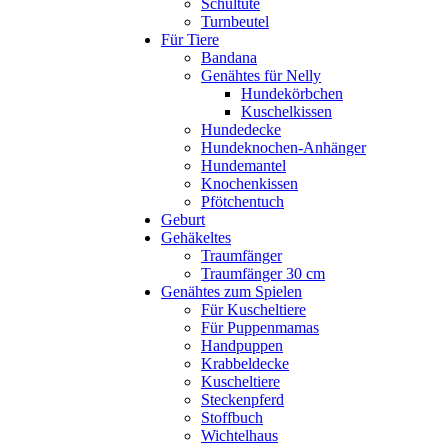
Schultüte
Turnbeutel
Für Tiere
Bandana
Genähtes für Nelly
Hundekörbchen
Kuschelkissen
Hundedecke
Hundeknochen-Anhänger
Hundemantel
Knochenkissen
Pfötchentuch
Geburt
Gehäkeltes
Traumfänger
Traumfänger 30 cm
Genähtes zum Spielen
Für Kuscheltiere
Für Puppenmamas
Handpuppen
Krabbeldecke
Kuscheltiere
Steckenpferd
Stoffbuch
Wichtelhaus