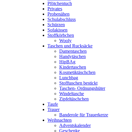
Pfötchentuch
Privates
Probenähen
Schulabschluss
Schürzen
Sofakissen
Stoffkörbchen
Wooly
Taschen und Rucksäcke
Damentaschen
Handytäschen
HipBAg
Kindertaschen
Kosmetiktäschchen
Lunchbag
Stofftaschen bestickt
Taschen- Ordnungshüter
Windeltasche
Zipfeltäschchen
Taufe
Trauer
Banderole für Trauerkerze
Weihnachten
Adventskalender
Geschenke