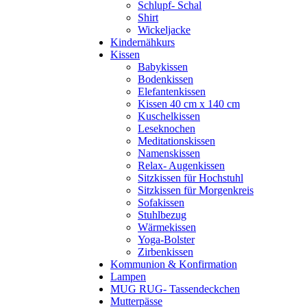
Schlupf- Schal
Shirt
Wickeljacke
Kindernähkurs
Kissen
Babykissen
Bodenkissen
Elefantenkissen
Kissen 40 cm x 140 cm
Kuschelkissen
Leseknochen
Meditationskissen
Namenskissen
Relax- Augenkissen
Sitzkissen für Hochstuhl
Sitzkissen für Morgenkreis
Sofakissen
Stuhlbezug
Wärmekissen
Yoga-Bolster
Zirbenkissen
Kommunion & Konfirmation
Lampen
MUG RUG- Tassendeckchen
Mutterpässe