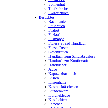
Sonnenhut
Taufkrönchen
U-Hefthüllen
Besticktes
Bademantel
Duschtuch
Filzhut
Filzkorb
Filzmappe
Fitness-Strand-Handtuch
Fleece Decke
Geschirrtuch
Handtuch zum Schulabschluss
Handtuch zur Konfirmation
Handtücher
Jacke
Kapuzenhandtuch
Kissen
Kissenhülle
Kosmetiktäschchen
Kundenware
Kuscheldecke
Kuscheltiere
Lätzchen