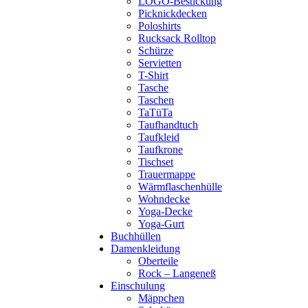
LOGO-Bestickung
Picknickdecken
Poloshirts
Rucksack Rolltop
Schürze
Servietten
T-Shirt
Tasche
Taschen
TaTüTa
Taufhandtuch
Taufkleid
Taufkrone
Tischset
Trauermappe
Wärmflaschenhülle
Wohndecke
Yoga-Decke
Yoga-Gurt
Buchhüllen
Damenkleidung
Oberteile
Rock – Langeneß
Einschulung
Mäppchen