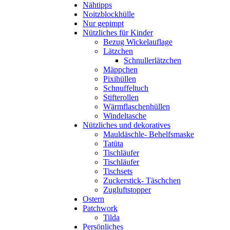
Nähtipps
Noitzblockhülle
Nur gepimpt
Nützliches für Kinder
Bezug Wickelauflage
Lätzchen
Schnullerlätzchen
Mäppchen
Pixihüllen
Schnuffeltuch
Stifterollen
Wärmflaschenhüllen
Windeltasche
Nützliches und dekoratives
Mauldäschle- Behelfsmaske
Tatüta
Tischläufer
Tischläufer
Tischsets
Zuckerstick- Täschchen
Zugluftstopper
Ostern
Patchwork
Tilda
Persönliches