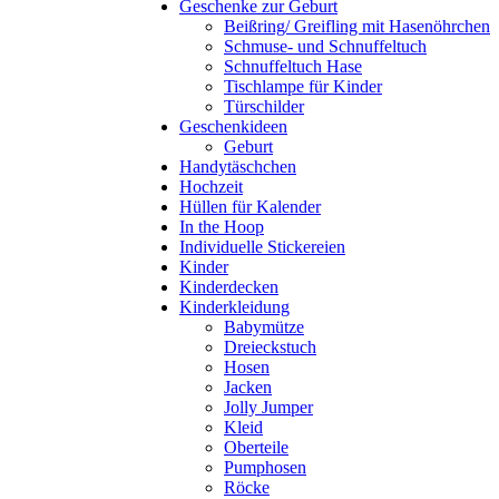
Geschenke zur Geburt
Beißring/ Greifling mit Hasenöhrchen
Schmuse- und Schnuffeltuch
Schnuffeltuch Hase
Tischlampe für Kinder
Türschilder
Geschenkideen
Geburt
Handytäschchen
Hochzeit
Hüllen für Kalender
In the Hoop
Individuelle Stickereien
Kinder
Kinderdecken
Kinderkleidung
Babymütze
Dreieckstuch
Hosen
Jacken
Jolly Jumper
Kleid
Oberteile
Pumphosen
Röcke