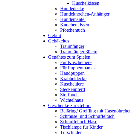
Kuschelkissen
Hundedecke
Hundeknochen-Anhänger
Hundemantel
Knochenkissen
Pfötchentuch
Geburt
Gehäkeltes
Traumfänger
Traumfänger 30 cm
Genähtes zum Spielen
Für Kuscheltiere
Für Puppenmamas
Handpuppen
Krabbeldecke
Kuscheltiere
Steckenpferd
Stoffbuch
Wichtelhaus
Geschenke zur Geburt
Beißring/ Greifling mit Hasenöhrchen
Schmuse- und Schnuffeltuch
Schnuffeltuch Hase
Tischlampe für Kinder
Türschilder