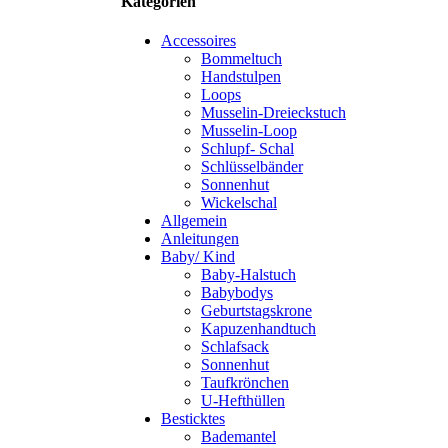
Kategorien
Accessoires
Bommeltuch
Handstulpen
Loops
Musselin-Dreieckstuch
Musselin-Loop
Schlupf- Schal
Schlüsselbänder
Sonnenhut
Wickelschal
Allgemein
Anleitungen
Baby/ Kind
Baby-Halstuch
Babybodys
Geburtstagskrone
Kapuzenhandtuch
Schlafsack
Sonnenhut
Taufkrönchen
U-Hefthüllen
Besticktes
Bademantel