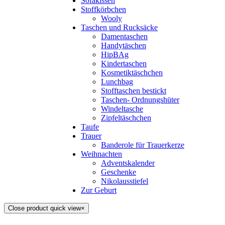
Sofakissen
Stoffkörbchen
Wooly
Taschen und Rucksäcke
Damentaschen
Handytäschen
HipBAg
Kindertaschen
Kosmetiktäschchen
Lunchbag
Stofftaschen bestickt
Taschen- Ordnungshüter
Windeltasche
Zipfeltäschchen
Taufe
Trauer
Banderole für Trauerkerze
Weihnachten
Adventskalender
Geschenke
Nikolausstiefel
Zur Geburt
Close product quick view
×