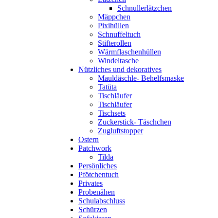
Schnullerlätzchen
Mäppchen
Pixihüllen
Schnuffeltuch
Stifterollen
Wärmflaschenhüllen
Windeltasche
Nützliches und dekoratives
Mauldäschle- Behelfsmaske
Tatüta
Tischläufer
Tischläufer
Tischsets
Zuckerstick- Täschchen
Zugluftstopper
Ostern
Patchwork
Tilda
Persönliches
Pfötchentuch
Privates
Probenähen
Schulabschluss
Schürzen