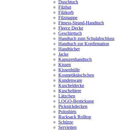
Duschtuch
Filzhut
Filzkorb
Filzmappe
Fitness-Strand-Handtuch
Fleece Decke
Geschirrtuch
Handtuch zum Schulabschluss
Handtuch zur Konfirmation
Handtücher
Jacke
Kapuzenhandtuch
Kissen
Kissenhülle
Kosmetiktäschchen
Kundenware
Kuscheldecke
Kuscheltiere
Lätzchen
LOGO-Bestickung
Picknickdecken
Poloshirts
Rucksack Rolltop
Schürze
Servietten