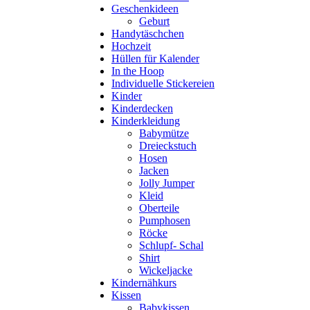
Geschenkideen
Geburt
Handytäschchen
Hochzeit
Hüllen für Kalender
In the Hoop
Individuelle Stickereien
Kinder
Kinderdecken
Kinderkleidung
Babymütze
Dreieckstuch
Hosen
Jacken
Jolly Jumper
Kleid
Oberteile
Pumphosen
Röcke
Schlupf- Schal
Shirt
Wickeljacke
Kindernähkurs
Kissen
Babykissen