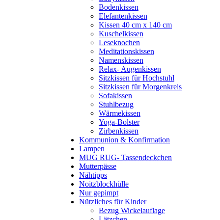
Bodenkissen
Elefantenkissen
Kissen 40 cm x 140 cm
Kuschelkissen
Leseknochen
Meditationskissen
Namenskissen
Relax- Augenkissen
Sitzkissen für Hochstuhl
Sitzkissen für Morgenkreis
Sofakissen
Stuhlbezug
Wärmekissen
Yoga-Bolster
Zirbenkissen
Kommunion & Konfirmation
Lampen
MUG RUG- Tassendeckchen
Mutterpässe
Nähtipps
Noitzblockhülle
Nur gepimpt
Nützliches für Kinder
Bezug Wickelauflage
Lätzchen