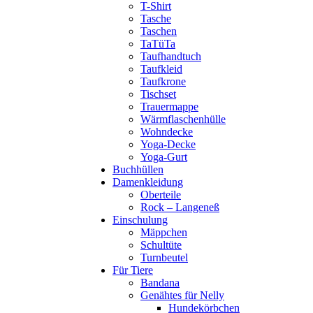
T-Shirt
Tasche
Taschen
TaTüTa
Taufhandtuch
Taufkleid
Taufkrone
Tischset
Trauermappe
Wärmflaschenhülle
Wohndecke
Yoga-Decke
Yoga-Gurt
Buchhüllen
Damenkleidung
Oberteile
Rock – Langeneß
Einschulung
Mäppchen
Schultüte
Turnbeutel
Für Tiere
Bandana
Genähtes für Nelly
Hundekörbchen