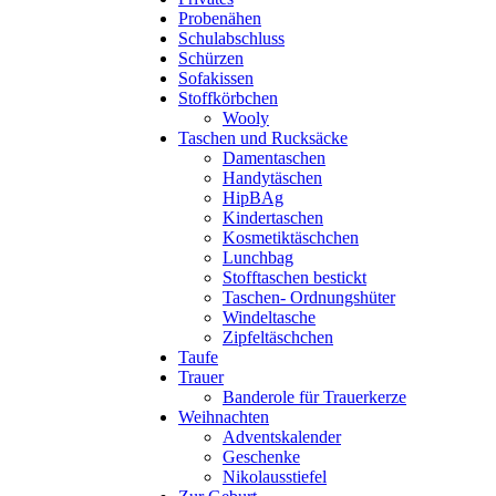
Probenähen
Schulabschluss
Schürzen
Sofakissen
Stoffkörbchen
Wooly
Taschen und Rucksäcke
Damentaschen
Handytäschen
HipBAg
Kindertaschen
Kosmetiktäschchen
Lunchbag
Stofftaschen bestickt
Taschen- Ordnungshüter
Windeltasche
Zipfeltäschchen
Taufe
Trauer
Banderole für Trauerkerze
Weihnachten
Adventskalender
Geschenke
Nikolausstiefel