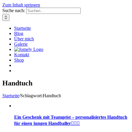
Zum Inhalt springen
Suche nach:
Startseite
Blog
Über mich
Galerie
Kontakt
Shop
Handtuch
Startseite
/
Schlagwort:
Handtuch
Ein Geschenk mit Teamgeist – personalisiertes Handtuch
für einen jungen Handballer⛹🏻‍♂️