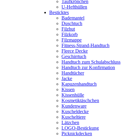
Taufkrönchen
U-Hefthüllen
Besticktes
Bademantel
Duschtuch
Filzhut
Filzkorb
Filzmappe
Fitness-Strand-Handtuch
Fleece Decke
Geschirrtuch
Handtuch zum Schulabschluss
Handtuch zur Konfirmation
Handtücher
Jacke
Kapuzenhandtuch
Kissen
Kissenhülle
Kosmetiktäschchen
Kundenware
Kuscheldecke
Kuscheltiere
Lätzchen
LOGO-Bestickung
Picknickdecken