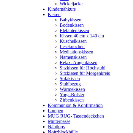
Wickeljacke
Kindernähkurs
Kissen
Babykissen
Bodenkissen
Elefantenkissen
Kissen 40 cm x 140 cm
Kuschelkissen
Leseknochen
Meditationskissen
Namenskissen
Relax- Augenkissen
Sitzkissen für Hochstuhl
Sitzkissen für Morgenkreis
Sofakissen
Stuhlbezug
Wärmekissen
Yoga-Bolster
Zirbenkissen
Kommunion & Konfirmation
Lampen
MUG RUG- Tassendeckchen
Mutterpässe
Nähtipps
Noitzblockhülle