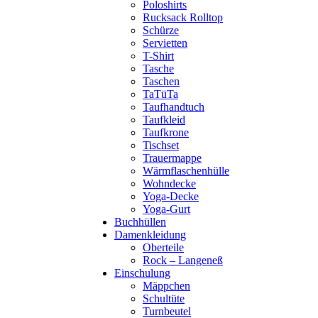
Poloshirts
Rucksack Rolltop
Schürze
Servietten
T-Shirt
Tasche
Taschen
TaTüTa
Taufhandtuch
Taufkleid
Taufkrone
Tischset
Trauermappe
Wärmflaschenhülle
Wohndecke
Yoga-Decke
Yoga-Gurt
Buchhüllen
Damenkleidung
Oberteile
Rock – Langeneß
Einschulung
Mäppchen
Schultüte
Turnbeutel