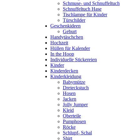
Schmuse- und Schnuffeltuch
Schnuffeltuch Hase
Tischlampe für Kinder
Türschilder
Geschenkideen
Geburt
Handytäschchen
Hochzeit
Hüllen für Kalender
In the Hoop
Individuelle Stickereien
Kinder
Kinderdecken
Kinderkleidung
Babymütze
Dreieckstuch
Hosen
Jacken
Jolly Jumper
Kleid
Oberteile
Pumphosen
Röcke
Schlupf- Schal
Shirt