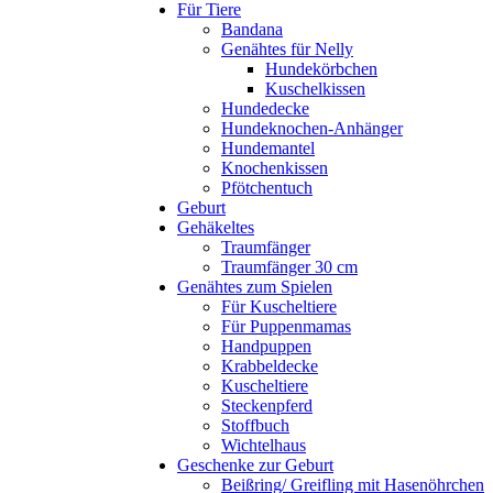
Für Tiere
Bandana
Genähtes für Nelly
Hundekörbchen
Kuschelkissen
Hundedecke
Hundeknochen-Anhänger
Hundemantel
Knochenkissen
Pfötchentuch
Geburt
Gehäkeltes
Traumfänger
Traumfänger 30 cm
Genähtes zum Spielen
Für Kuscheltiere
Für Puppenmamas
Handpuppen
Krabbeldecke
Kuscheltiere
Steckenpferd
Stoffbuch
Wichtelhaus
Geschenke zur Geburt
Beißring/ Greifling mit Hasenöhrchen