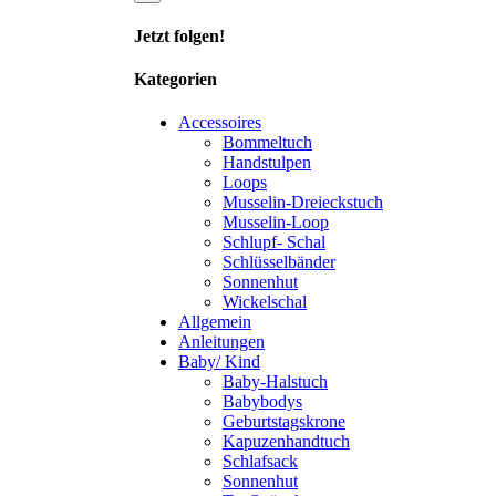
Jetzt folgen!
Kategorien
Accessoires
Bommeltuch
Handstulpen
Loops
Musselin-Dreieckstuch
Musselin-Loop
Schlupf- Schal
Schlüsselbänder
Sonnenhut
Wickelschal
Allgemein
Anleitungen
Baby/ Kind
Baby-Halstuch
Babybodys
Geburtstagskrone
Kapuzenhandtuch
Schlafsack
Sonnenhut