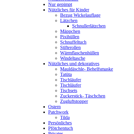
Nur gepimpt
Nützliches für Kinder
Bezug Wickelauflage
Lätzchen
Schnullerlätzchen
Mäppchen
Pixihüllen
Schnuffeltuch
Stifterollen
Wärmflaschenhüllen
Windeltasche
Nützliches und dekoratives
Mauldäschle- Behelfsmaske
Tatüta
Tischläufer
Tischläufer
Tischsets
Zuckerstick- Täschchen
Zugluftstopper
Ostern
Patchwork
Tilda
Persönliches
Pfötchentuch
Privates