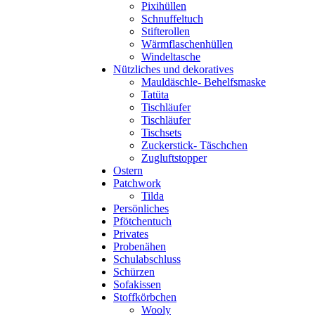
Pixihüllen
Schnuffeltuch
Stifterollen
Wärmflaschenhüllen
Windeltasche
Nützliches und dekoratives
Mauldäschle- Behelfsmaske
Tatüta
Tischläufer
Tischläufer
Tischsets
Zuckerstick- Täschchen
Zugluftstopper
Ostern
Patchwork
Tilda
Persönliches
Pfötchentuch
Privates
Probenähen
Schulabschluss
Schürzen
Sofakissen
Stoffkörbchen
Wooly