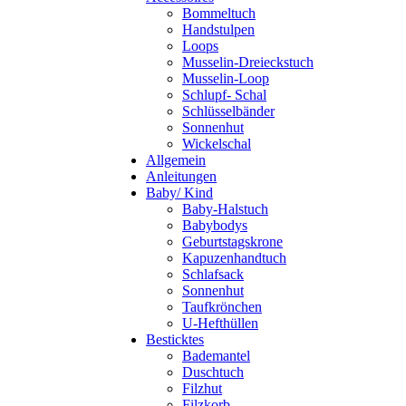
Bommeltuch
Handstulpen
Loops
Musselin-Dreieckstuch
Musselin-Loop
Schlupf- Schal
Schlüsselbänder
Sonnenhut
Wickelschal
Allgemein
Anleitungen
Baby/ Kind
Baby-Halstuch
Babybodys
Geburtstagskrone
Kapuzenhandtuch
Schlafsack
Sonnenhut
Taufkrönchen
U-Hefthüllen
Besticktes
Bademantel
Duschtuch
Filzhut
Filzkorb