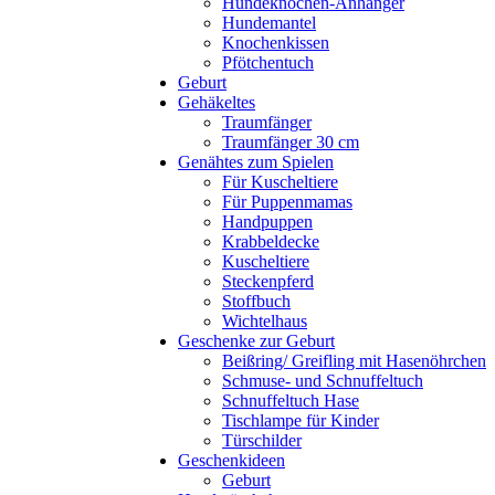
Hundeknochen-Anhänger
Hundemantel
Knochenkissen
Pfötchentuch
Geburt
Gehäkeltes
Traumfänger
Traumfänger 30 cm
Genähtes zum Spielen
Für Kuscheltiere
Für Puppenmamas
Handpuppen
Krabbeldecke
Kuscheltiere
Steckenpferd
Stoffbuch
Wichtelhaus
Geschenke zur Geburt
Beißring/ Greifling mit Hasenöhrchen
Schmuse- und Schnuffeltuch
Schnuffeltuch Hase
Tischlampe für Kinder
Türschilder
Geschenkideen
Geburt