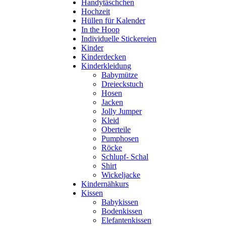
Handytäschchen
Hochzeit
Hüllen für Kalender
In the Hoop
Individuelle Stickereien
Kinder
Kinderdecken
Kinderkleidung
Babymütze
Dreieckstuch
Hosen
Jacken
Jolly Jumper
Kleid
Oberteile
Pumphosen
Röcke
Schlupf- Schal
Shirt
Wickeljacke
Kindernähkurs
Kissen
Babykissen
Bodenkissen
Elefantenkissen