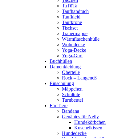
Taschen
TaTüTa
Taufhandtuch
Taufkleid
Taufkrone
Tischset
Trauermappe
Wärmflaschenhülle
Wohndecke
Yoga-Decke
Yoga-Gurt
Buchhüllen
Damenkleidung
Oberteile
Rock – Langeneß
Einschulung
Mäppchen
Schultüte
Turnbeutel
Für Tiere
Bandana
Genähtes für Nelly
Hundekörbchen
Kuschelkissen
Hundedecke