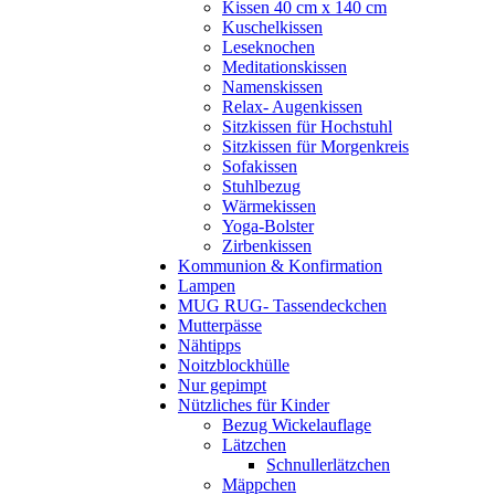
Kissen 40 cm x 140 cm
Kuschelkissen
Leseknochen
Meditationskissen
Namenskissen
Relax- Augenkissen
Sitzkissen für Hochstuhl
Sitzkissen für Morgenkreis
Sofakissen
Stuhlbezug
Wärmekissen
Yoga-Bolster
Zirbenkissen
Kommunion & Konfirmation
Lampen
MUG RUG- Tassendeckchen
Mutterpässe
Nähtipps
Noitzblockhülle
Nur gepimpt
Nützliches für Kinder
Bezug Wickelauflage
Lätzchen
Schnullerlätzchen
Mäppchen