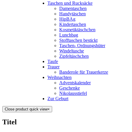
Taschen und Rucksäcke
Damentaschen
Handytäschen
HipBAg
Kindertaschen
Kosmetiktäschchen
Lunchbag
Stofftaschen bestickt
Taschen- Ordnungshüter
Windeltasche
Zipfeltäschchen
Taufe
Trauer
Banderole für Trauerkerze
Weihnachten
Adventskalender
Geschenke
Nikolausstiefel
Zur Geburt
Close product quick view
×
Titel