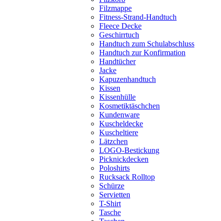
Filzmappe
Fitness-Strand-Handtuch
Fleece Decke
Geschirrtuch
Handtuch zum Schulabschluss
Handtuch zur Konfirmation
Handtücher
Jacke
Kapuzenhandtuch
Kissen
Kissenhülle
Kosmetiktäschchen
Kundenware
Kuscheldecke
Kuscheltiere
Lätzchen
LOGO-Bestickung
Picknickdecken
Poloshirts
Rucksack Rolltop
Schürze
Servietten
T-Shirt
Tasche