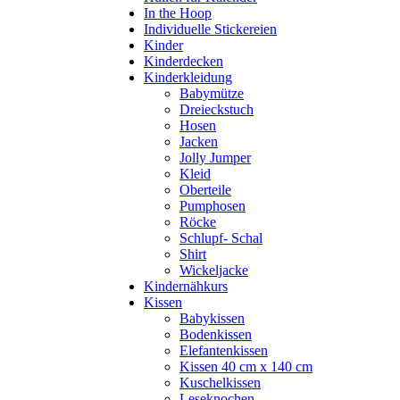
In the Hoop
Individuelle Stickereien
Kinder
Kinderdecken
Kinderkleidung
Babymütze
Dreieckstuch
Hosen
Jacken
Jolly Jumper
Kleid
Oberteile
Pumphosen
Röcke
Schlupf- Schal
Shirt
Wickeljacke
Kindernähkurs
Kissen
Babykissen
Bodenkissen
Elefantenkissen
Kissen 40 cm x 140 cm
Kuschelkissen
Leseknochen