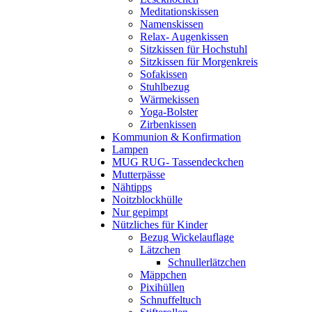
Meditationskissen
Namenskissen
Relax- Augenkissen
Sitzkissen für Hochstuhl
Sitzkissen für Morgenkreis
Sofakissen
Stuhlbezug
Wärmekissen
Yoga-Bolster
Zirbenkissen
Kommunion & Konfirmation
Lampen
MUG RUG- Tassendeckchen
Mutterpässe
Nähtipps
Noitzblockhülle
Nur gepimpt
Nützliches für Kinder
Bezug Wickelauflage
Lätzchen
Schnullerlätzchen
Mäppchen
Pixihüllen
Schnuffeltuch