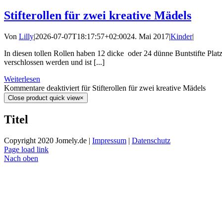
Stifterollen für zwei kreative Mädels
Von
Lilly
|
2026-07-07T18:17:57+02:00
24. Mai 2017
|
Kinder
|
In diesen tollen Rollen haben 12 dicke oder 24 dünne Buntstifte Plat
verschlossen werden und ist [...]
Weiterlesen
Kommentare deaktiviert
für Stifterollen für zwei kreative Mädels
Close product quick view
×
Titel
Copyright 2020 Jomely.de |
Impressum
|
Datenschutz
Page load link
Nach oben