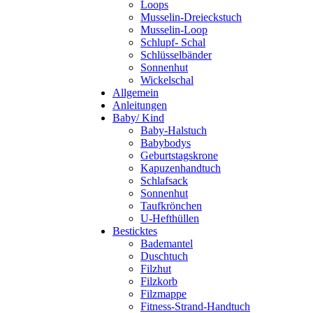
Loops
Musselin-Dreieckstuch
Musselin-Loop
Schlupf- Schal
Schlüsselbänder
Sonnenhut
Wickelschal
Allgemein
Anleitungen
Baby/ Kind
Baby-Halstuch
Babybodys
Geburtstagskrone
Kapuzenhandtuch
Schlafsack
Sonnenhut
Taufkrönchen
U-Hefthüllen
Besticktes
Bademantel
Duschtuch
Filzhut
Filzkorb
Filzmappe
Fitness-Strand-Handtuch