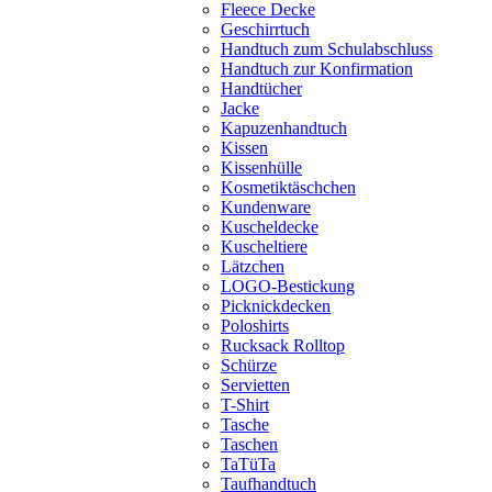
Fleece Decke
Geschirrtuch
Handtuch zum Schulabschluss
Handtuch zur Konfirmation
Handtücher
Jacke
Kapuzenhandtuch
Kissen
Kissenhülle
Kosmetiktäschchen
Kundenware
Kuscheldecke
Kuscheltiere
Lätzchen
LOGO-Bestickung
Picknickdecken
Poloshirts
Rucksack Rolltop
Schürze
Servietten
T-Shirt
Tasche
Taschen
TaTüTa
Taufhandtuch