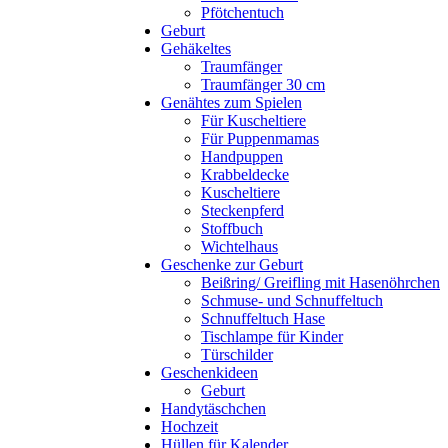
Pfötchentuch
Geburt
Gehäkeltes
Traumfänger
Traumfänger 30 cm
Genähtes zum Spielen
Für Kuscheltiere
Für Puppenmamas
Handpuppen
Krabbeldecke
Kuscheltiere
Steckenpferd
Stoffbuch
Wichtelhaus
Geschenke zur Geburt
Beißring/ Greifling mit Hasenöhrchen
Schmuse- und Schnuffeltuch
Schnuffeltuch Hase
Tischlampe für Kinder
Türschilder
Geschenkideen
Geburt
Handytäschchen
Hochzeit
Hüllen für Kalender