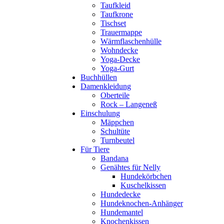
Taufkleid
Taufkrone
Tischset
Trauermappe
Wärmflaschenhülle
Wohndecke
Yoga-Decke
Yoga-Gurt
Buchhüllen
Damenkleidung
Oberteile
Rock – Langeneß
Einschulung
Mäppchen
Schultüte
Turnbeutel
Für Tiere
Bandana
Genähtes für Nelly
Hundekörbchen
Kuschelkissen
Hundedecke
Hundeknochen-Anhänger
Hundemantel
Knochenkissen