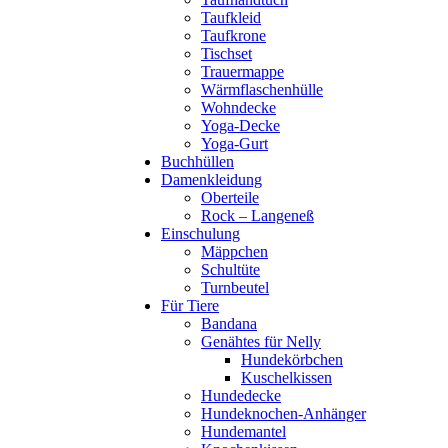
Taufkleid
Taufkrone
Tischset
Trauermappe
Wärmflaschenhülle
Wohndecke
Yoga-Decke
Yoga-Gurt
Buchhüllen
Damenkleidung
Oberteile
Rock – Langeneß
Einschulung
Mäppchen
Schultüte
Turnbeutel
Für Tiere
Bandana
Genähtes für Nelly
Hundekörbchen
Kuschelkissen
Hundedecke
Hundeknochen-Anhänger
Hundemantel