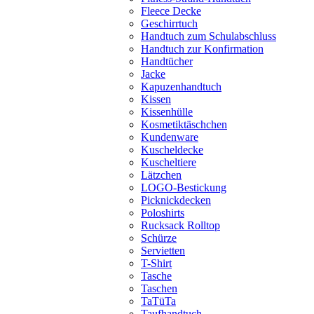
Fleece Decke
Geschirrtuch
Handtuch zum Schulabschluss
Handtuch zur Konfirmation
Handtücher
Jacke
Kapuzenhandtuch
Kissen
Kissenhülle
Kosmetiktäschchen
Kundenware
Kuscheldecke
Kuscheltiere
Lätzchen
LOGO-Bestickung
Picknickdecken
Poloshirts
Rucksack Rolltop
Schürze
Servietten
T-Shirt
Tasche
Taschen
TaTüTa
Taufhandtuch