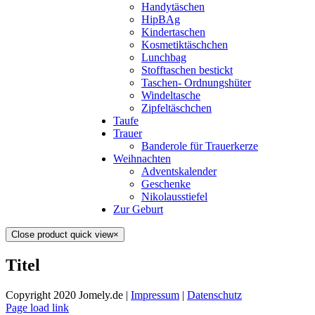
Handytäschen
HipBAg
Kindertaschen
Kosmetiktäschchen
Lunchbag
Stofftaschen bestickt
Taschen- Ordnungshüter
Windeltasche
Zipfeltäschchen
Taufe
Trauer
Banderole für Trauerkerze
Weihnachten
Adventskalender
Geschenke
Nikolausstiefel
Zur Geburt
Close product quick view
×
Titel
Copyright 2020 Jomely.de |
Impressum
|
Datenschutz
Page load link