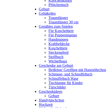
Knochenkissen
Pfötchentuch
Geburt
Gehäkeltes
Traumfänger
Traumfänger 30 cm
Genähtes zum Spielen
Für Kuscheltiere
Für Puppenmamas
Handpuppen
Krabbeldecke
Kuscheltiere
Steckenpferd
Stoffbuch
Wichtelhaus
Geschenke zur Geburt
Beißring/ Greifling mit Hasenöhrchen
Schmuse- und Schnuffeltuch
Schnuffeltuch Hase
Tischlampe für Kinder
Türschilder
Geschenkideen
Geburt
Handytäschchen
Hochzeit