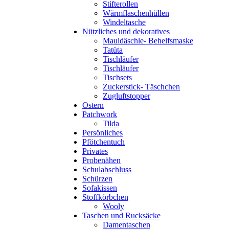
Stifterollen
Wärmflaschenhüllen
Windeltasche
Nützliches und dekoratives
Mauldäschle- Behelfsmaske
Tatüta
Tischläufer
Tischläufer
Tischsets
Zuckerstick- Täschchen
Zugluftstopper
Ostern
Patchwork
Tilda
Persönliches
Pfötchentuch
Privates
Probenähen
Schulabschluss
Schürzen
Sofakissen
Stoffkörbchen
Wooly
Taschen und Rucksäcke
Damentaschen