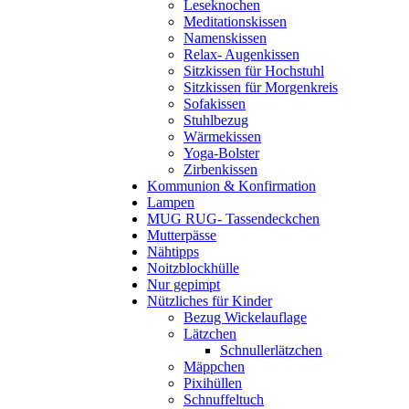
Leseknochen
Meditationskissen
Namenskissen
Relax- Augenkissen
Sitzkissen für Hochstuhl
Sitzkissen für Morgenkreis
Sofakissen
Stuhlbezug
Wärmekissen
Yoga-Bolster
Zirbenkissen
Kommunion & Konfirmation
Lampen
MUG RUG- Tassendeckchen
Mutterpässe
Nähtipps
Noitzblockhülle
Nur gepimpt
Nützliches für Kinder
Bezug Wickelauflage
Lätzchen
Schnullerlätzchen
Mäppchen
Pixihüllen
Schnuffeltuch