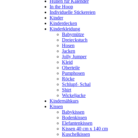
Hüllen für Kalender
In the Hoop
Individuelle Stickereien
Kinder
Kinderdecken
Kinderkleidung
Babymütze
Dreieckstuch
Hosen
Jacken
Jolly Jumper
Kleid
Oberteile
Pumphosen
Röcke
Schlupf- Schal
Shirt
Wickeljacke
Kindernähkurs
Kissen
Babykissen
Bodenkissen
Elefantenkissen
Kissen 40 cm x 140 cm
Kuschelkissen