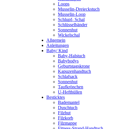
Loops
Musselin-Dreieckstuch
Musselin-Loop
Schlupf- Schal
Schlüsselbänder
Sonnenhut
Wickelschal
Allgemein
Anleitungen
Baby/ Kind
Baby-Halstuch
Babybodys
Geburtstagskrone
Kapuzenhandtuch
Schlafsack
Sonnenhut
Taufkrönchen
U-Hefthüllen
Besticktes
Bademantel
Duschtuch
Filzhut
Filzkorb
Filzmappe
Fitness-Strand-Handtuch