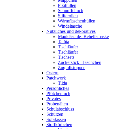
Mäppchen
Pixihüllen
Schnuffeltuch
Stifterollen
Wärmflaschenhüllen
Windeltasche
Nützliches und dekoratives
Mauldäschle- Behelfsmaske
Tatüta
Tischläufer
Tischläufer
Tischsets
Zuckerstick- Täschchen
Zugluftstopper
Ostern
Patchwork
Tilda
Persönliches
Pfötchentuch
Privates
Probenähen
Schulabschluss
Schürzen
Sofakissen
Stoffkörbchen