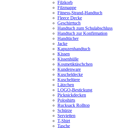
Filzkorb
Filzmappe
Fitness-Strand-Handtuch
Fleece Decke
Geschirrtuch
Handtuch zum Schulabschluss
Handtuch zur Konfirmation
Handtücher
Jacke
Kapuzenhandtuch
Kissen
Kissenhülle
Kosmetiktäschchen
Kundenware
Kuscheldecke
Kuscheltiere
Lätzchen
LOGO-Bestickung
Picknickdecken
Poloshirts
Rucksack Rolltop
Schürze
Servietten
T-Shirt
Tasche