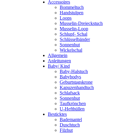
Accessoires
Bommeltuch
Handstulpen
Loops
Musselin-Dreieckstuch
Musselin-Loop
Schlupf- Schal
Schlüsselbänder
Sonnenhut
Wickelschal
Allgemein
Anleitungen
Baby/ Kind
Baby-Halstuch
Babybodys
Geburtstagskrone
Kapuzenhandtuch
Schlafsack
Sonnenhut
Taufkrönchen
U-Hefthüllen
Besticktes
Bademantel
Duschtuch
Filzhut