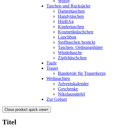
Wooly
Taschen und Rucksäcke
Damentaschen
Handytäschen
HipBAg
Kindertaschen
Kosmetiktäschchen
Lunchbag
Stofftaschen bestickt
Taschen- Ordnungshüter
Windeltasche
Zipfeltäschchen
Taufe
Trauer
Banderole für Trauerkerze
Weihnachten
Adventskalender
Geschenke
Nikolausstiefel
Zur Geburt
Close product quick view
×
Titel