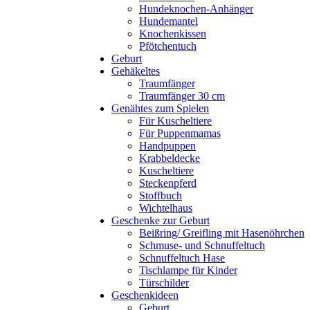
Hundeknochen-Anhänger
Hundemantel
Knochenkissen
Pfötchentuch
Geburt
Gehäkeltes
Traumfänger
Traumfänger 30 cm
Genähtes zum Spielen
Für Kuscheltiere
Für Puppenmamas
Handpuppen
Krabbeldecke
Kuscheltiere
Steckenpferd
Stoffbuch
Wichtelhaus
Geschenke zur Geburt
Beißring/ Greifling mit Hasenöhrchen
Schmuse- und Schnuffeltuch
Schnuffeltuch Hase
Tischlampe für Kinder
Türschilder
Geschenkideen
Geburt