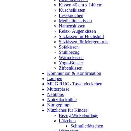
Kissen 40 cm x 140 cm
Kuschelkissen
Leseknochen
Meditationskissen
Namenskissen
Relax- Augenkissen
Sitzkissen für Hochstuhl
Sitzkissen für Morgenkreis
Sofakissen
Stuhlbezug
Wärmekissen
Yoga-Bolster
Zirbenkissen
Kommunion & Konfirmation
Lampen
MUG RUG- Tassendeckchen
Mutterpässe
Nähtipps
Noitzblockhülle
Nur gepimpt
Nützliches für Kinder
Bezug Wickelauflage
Lätzchen
Schnullerlätzchen