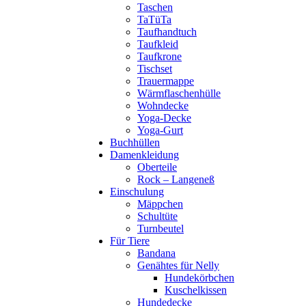
Taschen
TaTüTa
Taufhandtuch
Taufkleid
Taufkrone
Tischset
Trauermappe
Wärmflaschenhülle
Wohndecke
Yoga-Decke
Yoga-Gurt
Buchhüllen
Damenkleidung
Oberteile
Rock – Langeneß
Einschulung
Mäppchen
Schultüte
Turnbeutel
Für Tiere
Bandana
Genähtes für Nelly
Hundekörbchen
Kuschelkissen
Hundedecke