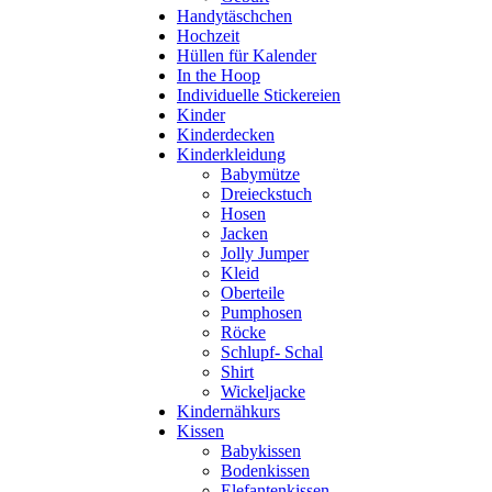
Handytäschchen
Hochzeit
Hüllen für Kalender
In the Hoop
Individuelle Stickereien
Kinder
Kinderdecken
Kinderkleidung
Babymütze
Dreieckstuch
Hosen
Jacken
Jolly Jumper
Kleid
Oberteile
Pumphosen
Röcke
Schlupf- Schal
Shirt
Wickeljacke
Kindernähkurs
Kissen
Babykissen
Bodenkissen
Elefantenkissen