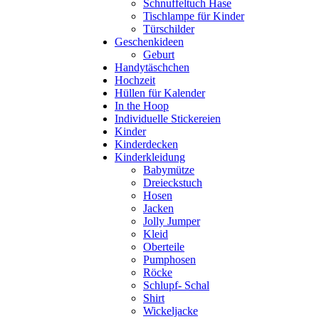
Schnuffeltuch Hase
Tischlampe für Kinder
Türschilder
Geschenkideen
Geburt
Handytäschchen
Hochzeit
Hüllen für Kalender
In the Hoop
Individuelle Stickereien
Kinder
Kinderdecken
Kinderkleidung
Babymütze
Dreieckstuch
Hosen
Jacken
Jolly Jumper
Kleid
Oberteile
Pumphosen
Röcke
Schlupf- Schal
Shirt
Wickeljacke