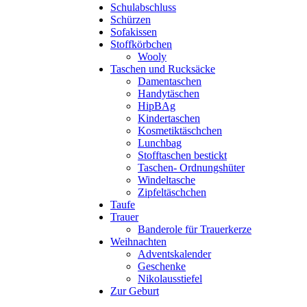
Schulabschluss
Schürzen
Sofakissen
Stoffkörbchen
Wooly
Taschen und Rucksäcke
Damentaschen
Handytäschen
HipBAg
Kindertaschen
Kosmetiktäschchen
Lunchbag
Stofftaschen bestickt
Taschen- Ordnungshüter
Windeltasche
Zipfeltäschchen
Taufe
Trauer
Banderole für Trauerkerze
Weihnachten
Adventskalender
Geschenke
Nikolausstiefel
Zur Geburt