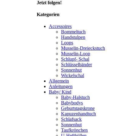
Jetzt folgen!
Kategorien
Accessoires
Bommeltuch
Handstulpen
Loops
Musselin-Dreieckstuch
Musselin-Loop
Schlupf- Schal
Schlüsselbänder
Sonnenhut
Wickelschal
Allgemein
Anleitungen
Baby/ Kind
Baby-Halstuch
Babybodys
Geburtstagskrone
Kapuzenhandtuch
Schlafsack
Sonnenhut
Taufkrönchen
U-Hefthüllen