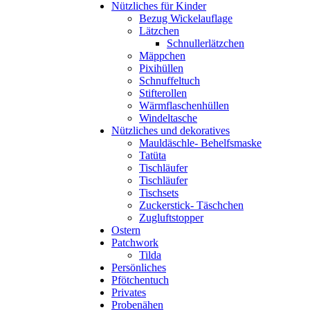
Nützliches für Kinder
Bezug Wickelauflage
Lätzchen
Schnullerlätzchen
Mäppchen
Pixihüllen
Schnuffeltuch
Stifterollen
Wärmflaschenhüllen
Windeltasche
Nützliches und dekoratives
Mauldäschle- Behelfsmaske
Tatüta
Tischläufer
Tischläufer
Tischsets
Zuckerstick- Täschchen
Zugluftstopper
Ostern
Patchwork
Tilda
Persönliches
Pfötchentuch
Privates
Probenähen