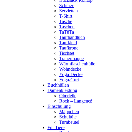
Rucksack Rolltop
Schürze
Servietten
T-Shirt
Tasche
Taschen
TaTüTa
Taufhandtuch
Taufkleid
Taufkrone
Tischset
Trauermappe
Wärmflaschenhülle
Wohndecke
Yoga-Decke
Yoga-Gurt
Buchhüllen
Damenkleidung
Oberteile
Rock – Langeneß
Einschulung
Mäppchen
Schultüte
Turnbeutel
Für Tiere