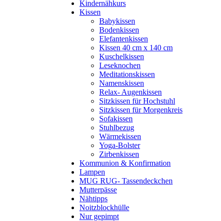
Kindernähkurs
Kissen
Babykissen
Bodenkissen
Elefantenkissen
Kissen 40 cm x 140 cm
Kuschelkissen
Leseknochen
Meditationskissen
Namenskissen
Relax- Augenkissen
Sitzkissen für Hochstuhl
Sitzkissen für Morgenkreis
Sofakissen
Stuhlbezug
Wärmekissen
Yoga-Bolster
Zirbenkissen
Kommunion & Konfirmation
Lampen
MUG RUG- Tassendeckchen
Mutterpässe
Nähtipps
Noitzblockhülle
Nur gepimpt