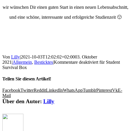
wir wünschen Dir einen guten Start in einen neuen Lebensabschnitt,
und eine schöne, interessante und erfolgreiche Studienzeit 🙂
Von
Lilly
|
2021-10-03T12:02:02+02:00
03. Oktober
2021
|
Allgemein
,
Besticktes
|
Kommentare deaktiviert
für Student
Survival Box
Teilen Sie diesen Artikel!
Facebook
Twitter
Reddit
LinkedIn
WhatsApp
Tumblr
Pinterest
Vk
E-
Mail
Über den Autor:
Lilly