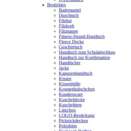
Besticktes
Bademantel
Duschtuch
Filzhut
Filzkorb
Filzmappe
Fitness-Strand-Handtuch
Fleece Decke
Geschirrtuch
Handtuch zum Schulabschluss
Handtuch zur Konfirmation
Handtücher
Jacke
Kapuzenhandtuch
Kissen
Kissenhülle
Kosmetiktäschchen
Kundenware
Kuscheldecke
Kuscheltiere
Lätzchen
LOGO-Bestickung
Picknickdecken
Poloshirts