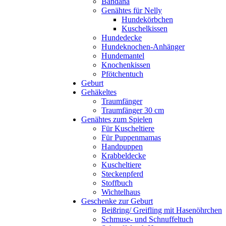
Bandana
Genähtes für Nelly
Hundekörbchen
Kuschelkissen
Hundedecke
Hundeknochen-Anhänger
Hundemantel
Knochenkissen
Pfötchentuch
Geburt
Gehäkeltes
Traumfänger
Traumfänger 30 cm
Genähtes zum Spielen
Für Kuscheltiere
Für Puppenmamas
Handpuppen
Krabbeldecke
Kuscheltiere
Steckenpferd
Stoffbuch
Wichtelhaus
Geschenke zur Geburt
Beißring/ Greifling mit Hasenöhrchen
Schmuse- und Schnuffeltuch