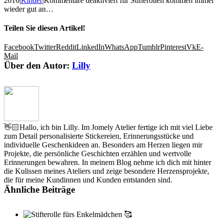
2016
|
Kinder
|
Kommentare deaktiviert
für Stifterollen kommen immer
wieder gut an…
Teilen Sie diesen Artikel!
Facebook
Twitter
Reddit
LinkedIn
WhatsApp
Tumblr
Pinterest
Vk
E-
Mail
Über den Autor:
Lilly
👋🏻Hallo, ich bin Lilly. Im Jomely Atelier fertige ich mit viel Liebe
zum Detail personalisierte Stickereien, Erinnerungsstücke und
individuelle Geschenkideen an. Besonders am Herzen liegen mir
Projekte, die persönliche Geschichten erzählen und wertvolle
Erinnerungen bewahren. In meinem Blog nehme ich dich mit hinter
die Kulissen meines Ateliers und zeige besondere Herzensprojekte,
die für meine Kundinnen und Kunden entstanden sind.
Ähnliche Beiträge