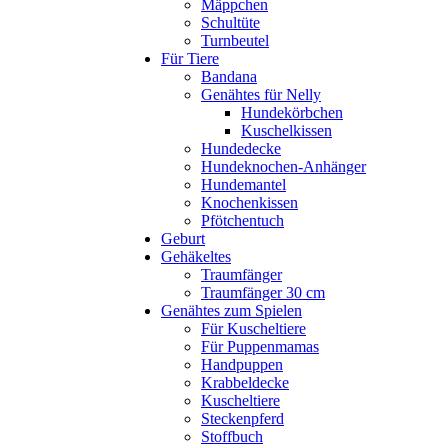
Mäppchen
Schultüte
Turnbeutel
Für Tiere
Bandana
Genähtes für Nelly
Hundekörbchen
Kuschelkissen
Hundedecke
Hundeknochen-Anhänger
Hundemantel
Knochenkissen
Pfötchentuch
Geburt
Gehäkeltes
Traumfänger
Traumfänger 30 cm
Genähtes zum Spielen
Für Kuscheltiere
Für Puppenmamas
Handpuppen
Krabbeldecke
Kuscheltiere
Steckenpferd
Stoffbuch