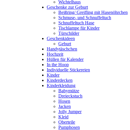
Wichtelhaus
Geschenke zur Geburt
Beißring/ Greifling mit Hasenöhrchen
Schmuse- und Schnuffeltuch
Schnuffeltuch Hase
Tischlampe für Kinder
Türschilder
Geschenkideen
Geburt
Handytäschchen
Hochzeit
Hüllen für Kalender
In the Hoop
Individuelle Stickereien
Kinder
Kinderdecken
Kinderkleidung
Babymütze
Dreieckstuch
Hosen
Jacken
Jolly Jumper
Kleid
Oberteile
Pumphosen