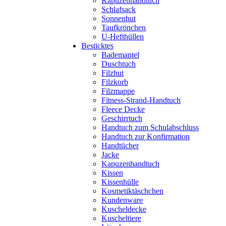
Kapuzenhandtuch
Schlafsack
Sonnenhut
Taufkrönchen
U-Hefthüllen
Besticktes
Bademantel
Duschtuch
Filzhut
Filzkorb
Filzmappe
Fitness-Strand-Handtuch
Fleece Decke
Geschirrtuch
Handtuch zum Schulabschluss
Handtuch zur Konfirmation
Handtücher
Jacke
Kapuzenhandtuch
Kissen
Kissenhülle
Kosmetiktäschchen
Kundenware
Kuscheldecke
Kuscheltiere