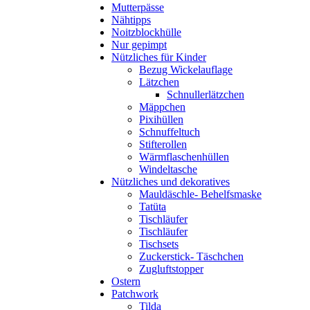
Mutterpässe
Nähtipps
Noitzblockhülle
Nur gepimpt
Nützliches für Kinder
Bezug Wickelauflage
Lätzchen
Schnullerlätzchen
Mäppchen
Pixihüllen
Schnuffeltuch
Stifterollen
Wärmflaschenhüllen
Windeltasche
Nützliches und dekoratives
Mauldäschle- Behelfsmaske
Tatüta
Tischläufer
Tischläufer
Tischsets
Zuckerstick- Täschchen
Zugluftstopper
Ostern
Patchwork
Tilda