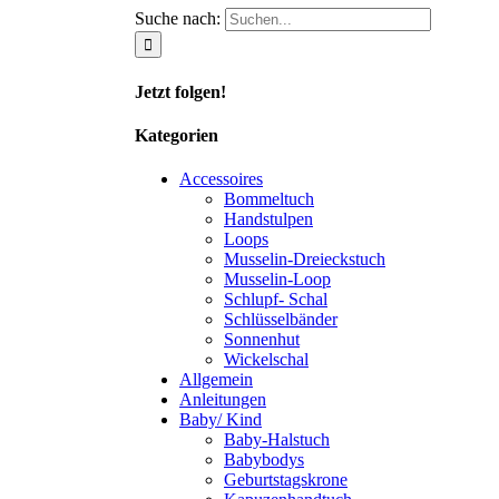
Suche nach:
Jetzt folgen!
Kategorien
Accessoires
Bommeltuch
Handstulpen
Loops
Musselin-Dreieckstuch
Musselin-Loop
Schlupf- Schal
Schlüsselbänder
Sonnenhut
Wickelschal
Allgemein
Anleitungen
Baby/ Kind
Baby-Halstuch
Babybodys
Geburtstagskrone