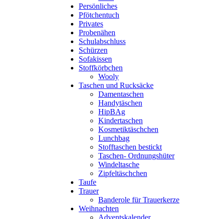
Persönliches
Pfötchentuch
Privates
Probenähen
Schulabschluss
Schürzen
Sofakissen
Stoffkörbchen
Wooly
Taschen und Rucksäcke
Damentaschen
Handytäschen
HipBAg
Kindertaschen
Kosmetiktäschchen
Lunchbag
Stofftaschen bestickt
Taschen- Ordnungshüter
Windeltasche
Zipfeltäschchen
Taufe
Trauer
Banderole für Trauerkerze
Weihnachten
Adventskalender