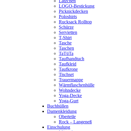
Lätzchen
LOGO-Bestickung
Picknickdecken
Poloshirts
Rucksack Rolltop
Schürze
Servietten
T-Shirt
Tasche
Taschen
TaTüTa
Taufhandtuch
Taufkleid
Taufkrone
Tischset
Trauermappe
Wärmflaschenhülle
Wohndecke
Yoga-Decke
Yoga-Gurt
Buchhüllen
Damenkleidung
Oberteile
Rock – Langeneß
Einschulung