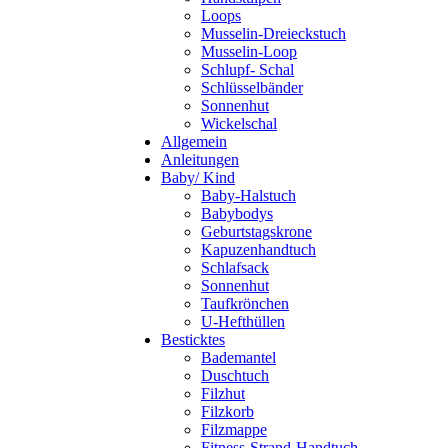
Loops
Musselin-Dreieckstuch
Musselin-Loop
Schlupf- Schal
Schlüsselbänder
Sonnenhut
Wickelschal
Allgemein
Anleitungen
Baby/ Kind
Baby-Halstuch
Babybodys
Geburtstagskrone
Kapuzenhandtuch
Schlafsack
Sonnenhut
Taufkrönchen
U-Hefthüllen
Besticktes
Bademantel
Duschtuch
Filzhut
Filzkorb
Filzmappe
Fitness-Strand-Handtuch