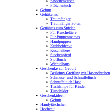
Knochenkissen
Pfötchentuch
Geburt
Gehäkeltes
Traumfänger
Traumfänger 30 cm
Genähtes zum Spielen
Für Kuscheltiere
Für Puppenmamas
Handpuppen
Krabbeldecke
Kuscheltiere
Steckenpferd
Stoffbuch
Wichtelhaus
Geschenke zur Geburt
Beißring/ Greifling mit Hasenöhrchen
Schmuse- und Schnuffeltuch
Schnuffeltuch Hase
Tischlampe für Kinder
Türschilder
Geschenkideen
Geburt
Handytäschchen
Hochzeit