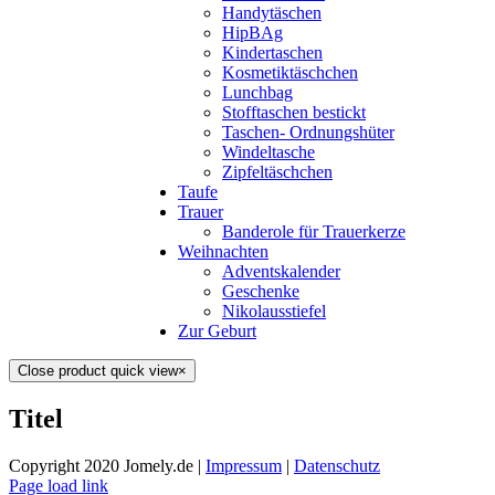
Handytäschen
HipBAg
Kindertaschen
Kosmetiktäschchen
Lunchbag
Stofftaschen bestickt
Taschen- Ordnungshüter
Windeltasche
Zipfeltäschchen
Taufe
Trauer
Banderole für Trauerkerze
Weihnachten
Adventskalender
Geschenke
Nikolausstiefel
Zur Geburt
Close product quick view
×
Titel
Copyright 2020 Jomely.de |
Impressum
|
Datenschutz
Page load link