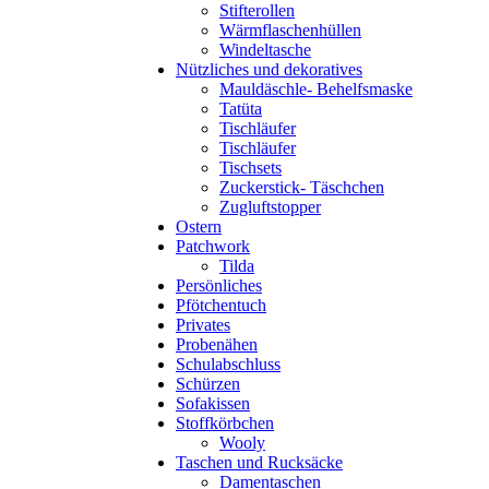
Stifterollen
Wärmflaschenhüllen
Windeltasche
Nützliches und dekoratives
Mauldäschle- Behelfsmaske
Tatüta
Tischläufer
Tischläufer
Tischsets
Zuckerstick- Täschchen
Zugluftstopper
Ostern
Patchwork
Tilda
Persönliches
Pfötchentuch
Privates
Probenähen
Schulabschluss
Schürzen
Sofakissen
Stoffkörbchen
Wooly
Taschen und Rucksäcke
Damentaschen