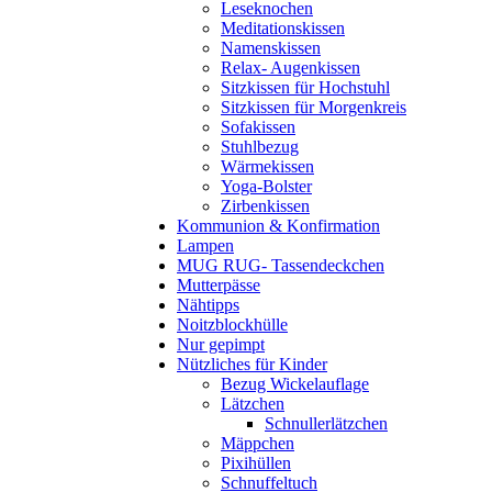
Leseknochen
Meditationskissen
Namenskissen
Relax- Augenkissen
Sitzkissen für Hochstuhl
Sitzkissen für Morgenkreis
Sofakissen
Stuhlbezug
Wärmekissen
Yoga-Bolster
Zirbenkissen
Kommunion & Konfirmation
Lampen
MUG RUG- Tassendeckchen
Mutterpässe
Nähtipps
Noitzblockhülle
Nur gepimpt
Nützliches für Kinder
Bezug Wickelauflage
Lätzchen
Schnullerlätzchen
Mäppchen
Pixihüllen
Schnuffeltuch