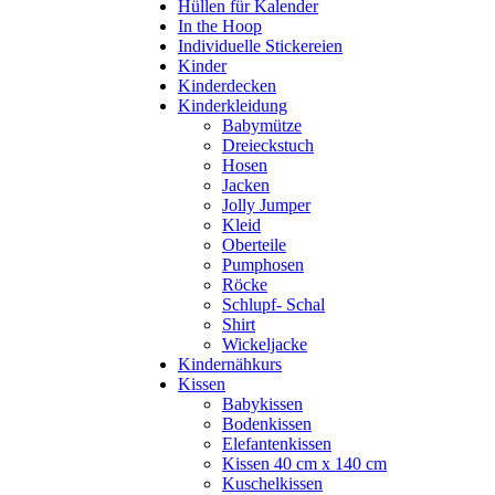
Hüllen für Kalender
In the Hoop
Individuelle Stickereien
Kinder
Kinderdecken
Kinderkleidung
Babymütze
Dreieckstuch
Hosen
Jacken
Jolly Jumper
Kleid
Oberteile
Pumphosen
Röcke
Schlupf- Schal
Shirt
Wickeljacke
Kindernähkurs
Kissen
Babykissen
Bodenkissen
Elefantenkissen
Kissen 40 cm x 140 cm
Kuschelkissen