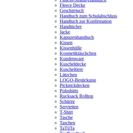
Fleece Decke
Geschirrtuch
Handtuch zum Schulabschluss
Handtuch zur Konfirmation
Handtücher
Jacke
Kapuzenhandtuch
Kissen
Kissenhülle
Kosmetiktäschchen
Kundenware
Kuscheldecke
Kuscheltiere
Lätzchen
LOGO-Bestickung
Picknickdecken
Poloshirts
Rucksack Rolltop
Schürze
Servietten
T-Shirt
Tasche
Taschen
TaTüTa