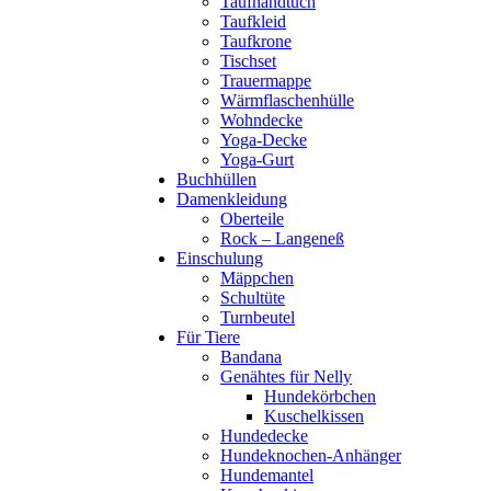
Taufhandtuch
Taufkleid
Taufkrone
Tischset
Trauermappe
Wärmflaschenhülle
Wohndecke
Yoga-Decke
Yoga-Gurt
Buchhüllen
Damenkleidung
Oberteile
Rock – Langeneß
Einschulung
Mäppchen
Schultüte
Turnbeutel
Für Tiere
Bandana
Genähtes für Nelly
Hundekörbchen
Kuschelkissen
Hundedecke
Hundeknochen-Anhänger
Hundemantel