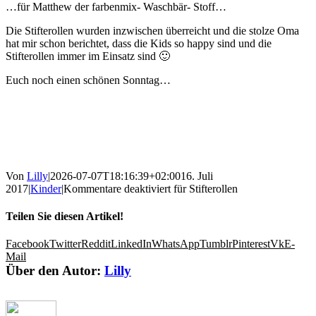
…für Matthew der farbenmix- Waschbär- Stoff…
Die Stifterollen wurden inzwischen überreicht und die stolze Oma
hat mir schon berichtet, dass die Kids so happy sind und die
Stifterollen immer im Einsatz sind 🙂
Euch noch einen schönen Sonntag…
Von
Lilly
|
2026-07-07T18:16:39+02:00
16. Juli
2017
|
Kinder
|
Kommentare deaktiviert
für Stifterollen
Teilen Sie diesen Artikel!
Facebook
Twitter
Reddit
LinkedIn
WhatsApp
Tumblr
Pinterest
Vk
E-
Mail
Über den Autor:
Lilly