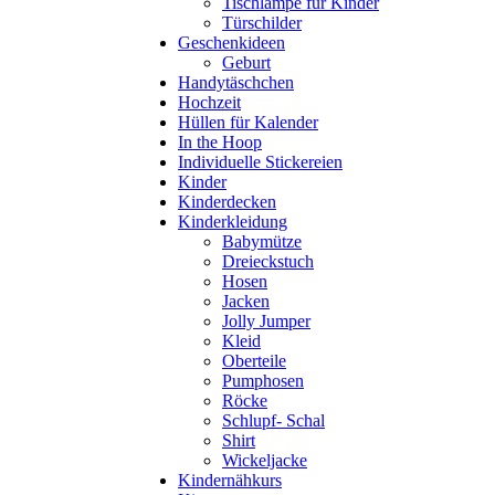
Tischlampe für Kinder
Türschilder
Geschenkideen
Geburt
Handytäschchen
Hochzeit
Hüllen für Kalender
In the Hoop
Individuelle Stickereien
Kinder
Kinderdecken
Kinderkleidung
Babymütze
Dreieckstuch
Hosen
Jacken
Jolly Jumper
Kleid
Oberteile
Pumphosen
Röcke
Schlupf- Schal
Shirt
Wickeljacke
Kindernähkurs