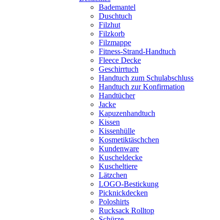
Bademantel
Duschtuch
Filzhut
Filzkorb
Filzmappe
Fitness-Strand-Handtuch
Fleece Decke
Geschirrtuch
Handtuch zum Schulabschluss
Handtuch zur Konfirmation
Handtücher
Jacke
Kapuzenhandtuch
Kissen
Kissenhülle
Kosmetiktäschchen
Kundenware
Kuscheldecke
Kuscheltiere
Lätzchen
LOGO-Bestickung
Picknickdecken
Poloshirts
Rucksack Rolltop
Schürze