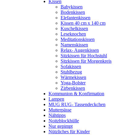
Kissen
Babykissen
Bodenkissen
Elefantenkissen
Kissen 40 cm x 140 cm
Kuschelkissen
Leseknochen
Meditationskissen
Namenskissen
Relax- Augenkissen
Sitzkissen für Hochstuhl
Sitzkissen für Morgenkreis
Sofakissen
Stuhlbezug
Wärmekissen
Yoga-Bolster
Zirbenkissen
Kommunion & Konfirmation
Lampen
MUG RUG- Tassendeckchen
Mutterpässe
Nähtipps
Noitzblockhülle
Nur gepimpt
Nützliches für Kinder