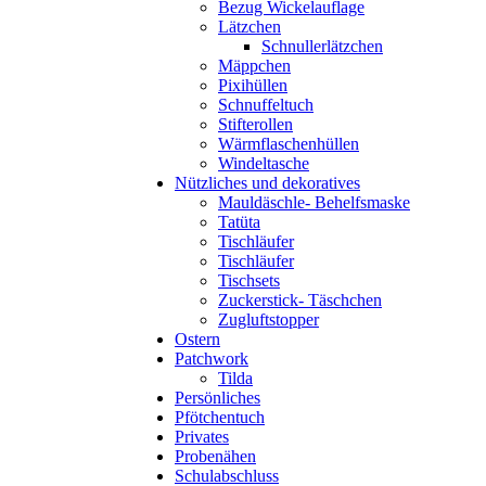
Bezug Wickelauflage
Lätzchen
Schnullerlätzchen
Mäppchen
Pixihüllen
Schnuffeltuch
Stifterollen
Wärmflaschenhüllen
Windeltasche
Nützliches und dekoratives
Mauldäschle- Behelfsmaske
Tatüta
Tischläufer
Tischläufer
Tischsets
Zuckerstick- Täschchen
Zugluftstopper
Ostern
Patchwork
Tilda
Persönliches
Pfötchentuch
Privates
Probenähen
Schulabschluss