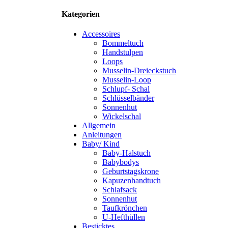
Kategorien
Accessoires
Bommeltuch
Handstulpen
Loops
Musselin-Dreieckstuch
Musselin-Loop
Schlupf- Schal
Schlüsselbänder
Sonnenhut
Wickelschal
Allgemein
Anleitungen
Baby/ Kind
Baby-Halstuch
Babybodys
Geburtstagskrone
Kapuzenhandtuch
Schlafsack
Sonnenhut
Taufkrönchen
U-Hefthüllen
Besticktes