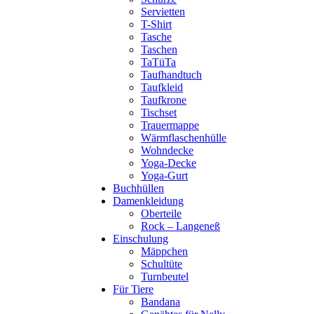
Servietten
T-Shirt
Tasche
Taschen
TaTüTa
Taufhandtuch
Taufkleid
Taufkrone
Tischset
Trauermappe
Wärmflaschenhülle
Wohndecke
Yoga-Decke
Yoga-Gurt
Buchhüllen
Damenkleidung
Oberteile
Rock – Langeneß
Einschulung
Mäppchen
Schultüte
Turnbeutel
Für Tiere
Bandana