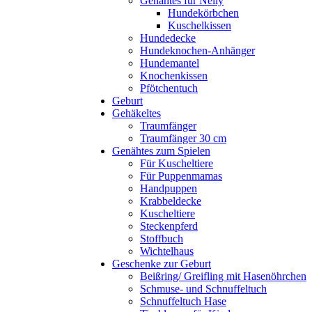
Genähtes für Nelly
Hundekörbchen
Kuschelkissen
Hundedecke
Hundeknochen-Anhänger
Hundemantel
Knochenkissen
Pfötchentuch
Geburt
Gehäkeltes
Traumfänger
Traumfänger 30 cm
Genähtes zum Spielen
Für Kuscheltiere
Für Puppenmamas
Handpuppen
Krabbeldecke
Kuscheltiere
Steckenpferd
Stoffbuch
Wichtelhaus
Geschenke zur Geburt
Beißring/ Greifling mit Hasenöhrchen
Schmuse- und Schnuffeltuch
Schnuffeltuch Hase