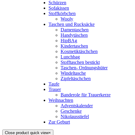
Schürzen
Sofakissen
Stoffkörbchen
Wooly
Taschen und Rucksäcke
Damentaschen
Handytäschen
HipBAg
Kindertaschen
Kosmetiktäschchen
Lunchbag
Stofftaschen bestickt
Taschen- Ordnungshüter
Windeltasche
Zipfeltäschchen
Taufe
Trauer
Banderole für Trauerkerze
Weihnachten
Adventskalender
Geschenke
Nikolausstiefel
Zur Geburt
Close product quick view
×